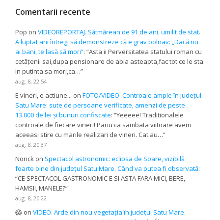
Comentarii recente
Pop
on
VIDEOREPORTAJ. Sătmărean de 91 de ani, umilit de stat.
A luptat ani întregi să demonstreze că e grav bolnav: „Dacă nu
ai bani, te lasă să mori”
: “
Asta ii Perversitatea statului roman cu
cetățenii sai,dupa pensionare de abia asteapta,fac tot ce le sta
in putinta sa mori,ca…
”
aug. 8, 22:54
E vineri, e actiune...
on
FOTO/VIDEO. Controale ample în județul
Satu Mare: sute de persoane verificate, amenzi de peste
13.000 de lei și bunuri confiscate
: “
Yeeeee! Traditionalele
controale de fiecare vineri! Pariu ca sambata viitoare avem
aceeasi stire cu marile realizari de vineri. Cat au…
”
aug. 8, 20:37
Norick
on
Spectacol astronomic: eclipsa de Soare, vizibilă
foarte bine din județul Satu Mare. Când va putea fi observată
:
“
CE SPECTACOL GASTRONOMIC E SI ASTA FARA MICI, BERE,
HAMSII, MANELE?
”
aug. 8, 20:22
😱
on
VIDEO. Arde din nou vegetația în județul Satu Mare.