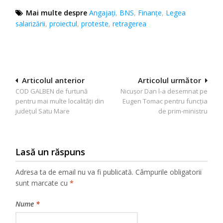
Mai multe despre
Angajaţi
,
BNS
,
Finanțe
,
Legea
salarizării
,
proiectul
,
proteste
,
retragerea
Navigare
Articolul anterior
Articolul următor
COD GALBEN de furtună
Nicușor Dan l-a desemnat pe
în
pentru mai multe localități din
Eugen Tomac pentru funcția
articole
județul Satu Mare
de prim-ministru
Lasă un răspuns
Adresa ta de email nu va fi publicată.
Câmpurile obligatorii
sunt marcate cu
*
Nume
*