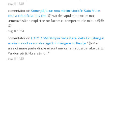
aug. 8, 17:03
comentator
on
Someșul, la un nou minim istoric în Satu Mare:
cota a coborât la -137 cm
: “
🤯 Vai de capul meu! Acum mai
urmează să ne explici ce ne facem cu temperaturile minus.🤔🥴
🤬
”
aug. 8, 15:54
comentator
on
FOTO. CSM Olimpia Satu Mare, debut cu stângul
acasă în noul sezon din Liga 2: înfrângere cu Reșița
: “
👍 Mai
ales că mare parte dintre ei sunt mercenari aduși din alte pârtz.
Pardon părți. Nu ai să nu…
”
aug. 8, 14:53