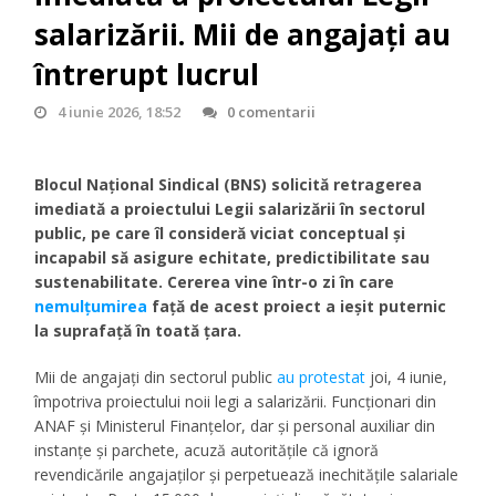
salarizării. Mii de angajați au
întrerupt lucrul
4 iunie 2026, 18:52
0 comentarii
Blocul Național Sindical (BNS) solicită retragerea
imediată a proiectului Legii salarizării în sectorul
public, pe care îl consideră viciat conceptual și
incapabil să asigure echitate, predictibilitate sau
sustenabilitate. Cererea vine într-o zi în care
nemulțumirea
față de acest proiect a ieșit puternic
la suprafață în toată țara.
Mii de angajați din sectorul public
au protestat
joi, 4 iunie,
împotriva proiectului noii legi a salarizării. Funcționari din
ANAF și Ministerul Finanțelor, dar și personal auxiliar din
instanțe și parchete, acuză autoritățile că ignoră
revendicările angajaților și perpetuează inechitățile salariale