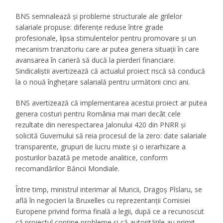
BNS semnalează și probleme structurale ale grilelor
salariale propuse: diferențe reduse între grade
profesionale, lipsa stimulentelor pentru promovare și un
mecanism tranzitoriu care ar putea genera situații în care
avansarea în carieră să ducă la pierderi financiare.
Sindicaliștii avertizează că actualul proiect riscă să conducă
la o nouă înghețare salarială pentru următorii cinci ani.
BNS avertizează că implementarea acestui proiect ar putea
genera costuri pentru România mai mari decât cele
rezultate din nerespectarea Jalonului 420 din PNRR și
solicită Guvernului să reia procesul de la zero: date salariale
transparente, grupuri de lucru mixte și o ierarhizare a
posturilor bazată pe metode analitice, conform
recomandărilor Băncii Mondiale.
Între timp, ministrul interimar al Muncii, Dragoș Pîslaru, se
află în negocieri la Bruxelles cu reprezentanții Comisiei
Europene privind forma finală a legii, după ce a recunoscut
că proiectul conține probleme și că autoritățile au primit