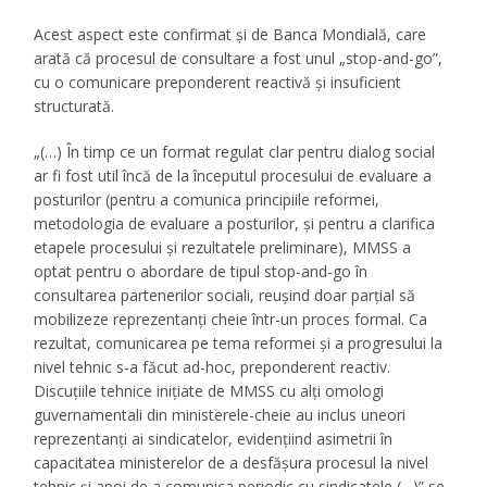
Acest aspect este confirmat și de Banca Mondială, care
arată că procesul de consultare a fost unul „stop-and-go”,
cu o comunicare preponderent reactivă și insuficient
structurată.
„(…) În timp ce un format regulat clar pentru dialog social
ar fi fost util încă de la începutul procesului de evaluare a
posturilor (pentru a comunica principiile reformei,
metodologia de evaluare a posturilor, și pentru a clarifica
etapele procesului și rezultatele preliminare), MMSS a
optat pentru o abordare de tipul stop-and-go în
consultarea partenerilor sociali, reușind doar parțial să
mobilizeze reprezentanți cheie într-un proces formal. Ca
rezultat, comunicarea pe tema reformei și a progresului la
nivel tehnic s-a făcut ad-hoc, preponderent reactiv.
Discuțiile tehnice inițiate de MMSS cu alți omologi
guvernamentali din ministerele-cheie au inclus uneori
reprezentanți ai sindicatelor, evidențiind asimetrii în
capacitatea ministerelor de a desfășura procesul la nivel
tehnic și apoi de a comunica periodic cu sindicatele (…)” se