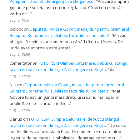
Pompierii, chemați de urgență să stingă focul
: “
Ăla care a aprins
gozurile pe seceta asta nu-i întreg la cap. Că aici nu cred că e
vorba de…
”
aug. 8, 19:43
c-block
on
Deputatul Mircea Govor, mesaj dur pentru premierul
Bolojan: „Românii nu își plătesc facturile cu indicatori”
: “
Mă văd
obligat să revin cu un comentariu că văd că nu ați înțeles. De
unde aveți impresia asta greșită…
”
aug. 8, 18:09
comentator
on
FOTO. CSM Olimpia Satu Mare, debut cu stângul
acasă în noul sezon din Liga 2: înfrângere cu Reșița
: “
👍
”
aug. 8, 17:50
Nicu
on
Deputatul Mircea Govor, mesaj dur pentru premierul
Bolojan: „Românii nu își plătesc facturile cu indicatori”
: “
Mai
Govore tu esti un gunoi mars dracului si sa nu mai apari in
public !Ne este scarba cand te…
”
aug. 8, 17:24
Darius
on
FOTO. CSM Olimpia Satu Mare, debut cu stângul
acasă în noul sezon din Liga 2: înfrângere cu Reșița
: “
De ce nu
se desfiinteaza aceasta echipa din moment ce nu are nicio
legatura de palmares, simbolistica, identitate sportiva cu…
”