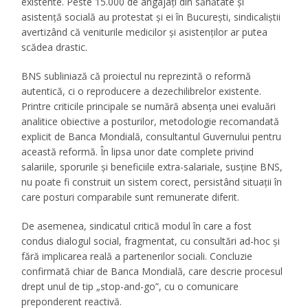
existente. Peste 15.000 de angajați din sănătate și
asistență socială au protestat și ei în București, sindicaliștii
avertizând că veniturile medicilor și asistenților ar putea
scădea drastic.
BNS subliniază că proiectul nu reprezintă o reformă
autentică, ci o reproducere a dezechilibrelor existente.
Printre criticile principale se numără absența unei evaluări
analitice obiective a posturilor, metodologie recomandată
explicit de Banca Mondială, consultantul Guvernului pentru
această reformă. În lipsa unor date complete privind
salariile, sporurile și beneficiile extra-salariale, susține BNS,
nu poate fi construit un sistem corect, persistând situații în
care posturi comparabile sunt remunerate diferit.
De asemenea, sindicatul critică modul în care a fost
condus dialogul social, fragmentat, cu consultări ad-hoc și
fără implicarea reală a partenerilor sociali. Concluzie
confirmată chiar de Banca Mondială, care descrie procesul
drept unul de tip „stop-and-go”, cu o comunicare
preponderent reactivă.