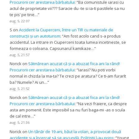
Procurorii cer arestarea bărbatului
: “
Ba comunistule iarasi cu
actul de proprietate vii??? Saracie du -te si ia-ti pastilele sa nu
te pis’ pe tine…
”
aug. 5, 22:07
S
on
Accident la Ciuperceni, între un TIR cu materiale de
construcții și un autoturism
: “
Am fost acolo cand s-a produs
accidentul. La intrare in Ciuperceni toata lumea incetineste, se
formeaza o coloana. Capsunarul kamikaze…
”
aug. 5, 21:57
Norick
on
Sătmărean acuzat că și-a abuzat fiica ani la rând!
Procurorii cer arestarea bărbatului
: “
Iarasi? Nu poti vorbi
normal in chizda la ma-ta? Te crezi pe aratura? Ce ti-am furarlt
ba? Numele? Ai un…
”
aug. 5, 21:52
Norick
on
Sătmărean acuzat că și-a abuzat fiica ani la rând!
Procurorii cer arestarea bărbatului
: “
Na vezi fraiere, ca despre
asta am pomenit. Este imposibil sa nu furi baga-mi -as o scula
de cal intre…
”
aug. 5, 21:36
Norick
on
Un tânăr de 19 ani, băut la volan, a provocat două
accidente și a încercat să se ascundă. Polițiștii l-au prins
: “
Young