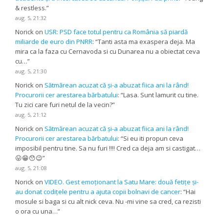
& restless.
”
aug. 5, 21:32
Norick
on
USR: PSD face totul pentru ca România să piardă
miliarde de euro din PNRR
: “
Tanti asta ma exaspera deja. Ma
mira ca la faza cu Cernavoda si cu Dunarea nu a obiectat ceva
cu…
”
aug. 5, 21:30
Norick
on
Sătmărean acuzat că și-a abuzat fiica ani la rând!
Procurorii cer arestarea bărbatului
: “
Lasa. Sunt lamurit cu tine.
Tu zici care furi netul de la vecin?
”
aug. 5, 21:12
Norick
on
Sătmărean acuzat că și-a abuzat fiica ani la rând!
Procurorii cer arestarea bărbatului
: “
Si eu iti propun ceva
imposibil pentru tine. Sa nu furi !!!! Cred ca deja am si castigat…
😛😁😯😉
”
aug. 5, 21:08
Norick
on
VIDEO. Gest emoționant la Satu Mare: două fetițe și-
au donat codițele pentru a ajuta copii bolnavi de cancer
: “
Hai
mosule si baga si cu alt nick ceva. Nu -mi vine sa cred, ca rezisti
o ora cu una…
”