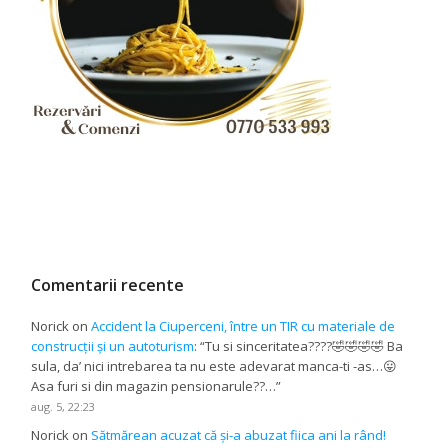
Comentarii recente
Norick
on
Accident la Ciuperceni, între un TIR cu materiale de
construcții și un autoturism
: “
Tu si sinceritatea????🤣🤣🤣🤣 Ba
sula, da’ nici intrebarea ta nu este adevarat manca-ti -as…😛
Asa furi si din magazin pensionarule??…
”
aug. 5, 22:23
Norick
on
Sătmărean acuzat că și-a abuzat fiica ani la rând!