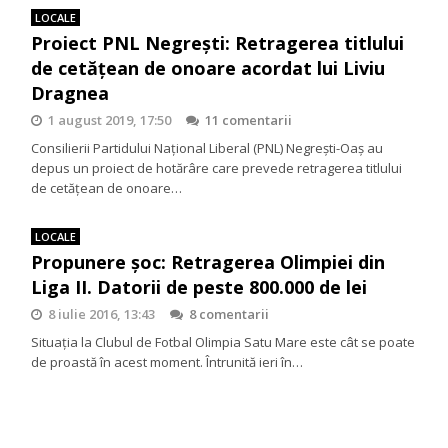
LOCALE
Proiect PNL Negrești: Retragerea titlului
de cetățean de onoare acordat lui Liviu
Dragnea
1 august 2019, 17:50
11 comentarii
Consilierii Partidului Național Liberal (PNL) Negrești-Oaș au
depus un proiect de hotărâre care prevede retragerea titlului
de cetățean de onoare…
LOCALE
Propunere șoc: Retragerea Olimpiei din
Liga II. Datorii de peste 800.000 de lei
8 iulie 2016, 13:43
8 comentarii
Situația la Clubul de Fotbal Olimpia Satu Mare este cât se poate
de proastă în acest moment. Întrunită ieri în…