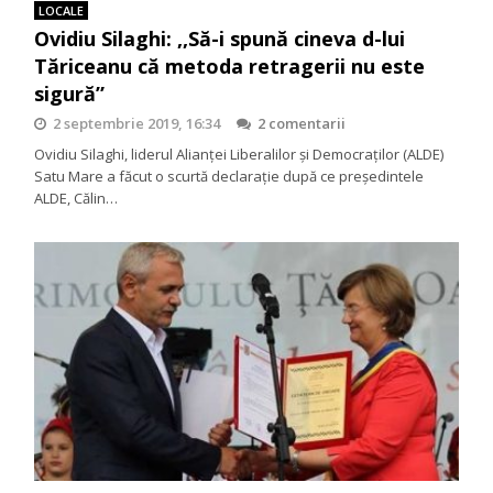
LOCALE
Ovidiu Silaghi: ,,Să-i spună cineva d-lui
Tăriceanu că metoda retragerii nu este
sigură”
2 septembrie 2019, 16:34
2 comentarii
Ovidiu Silaghi, liderul Alianței Liberalilor și Democraților (ALDE)
Satu Mare a făcut o scurtă declarație după ce președintele
ALDE, Călin…