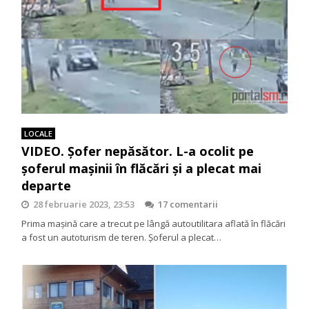
LOCALE
VIDEO. Şofer nepăsător. L-a ocolit pe
şoferul maşinii în flăcări şi a plecat mai
departe
28 februarie 2023, 23:53
17 comentarii
Prima maşină care a trecut pe lângă autoutilitara aflată în flăcări
a fost un autoturism de teren. Şoferul a plecat…