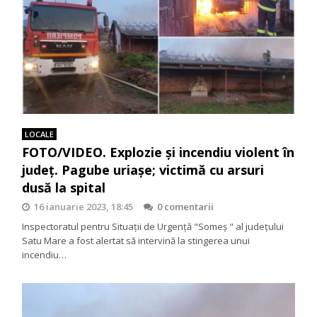
LOCALE
FOTO/VIDEO. Explozie și incendiu violent în
județ. Pagube uriașe; victimă cu arsuri
dusă la spital
16 ianuarie 2023, 18:45
0 comentarii
Inspectoratul pentru Situații de Urgență "Someș " al județului
Satu Mare a fost alertat să intervină la stingerea unui
incendiu…