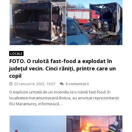
LOCALE
FOTO. O rulotă fast-food a explodat în
județul vecin. Cinci răniți, printre care un
copil
23 ianuarie 2023, 16:07
0 comentarii
O explozie urmată de un incendiu la o rulotă fast-food, în
localitatea maramureșeană Botiza, au anunţat reprezentanţii
ISU Maramureş, informează…