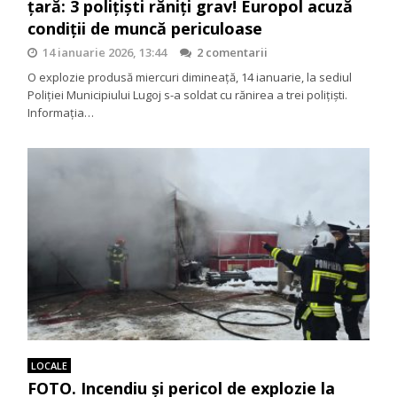
țară: 3 polițiști răniți grav! Europol acuză
condiții de muncă periculoase
14 ianuarie 2026, 13:44
2 comentarii
O explozie produsă miercuri dimineață, 14 ianuarie, la sediul
Poliției Municipiului Lugoj s-a soldat cu rănirea a trei polițiști.
Informația…
LOCALE
FOTO. Incendiu și pericol de explozie la