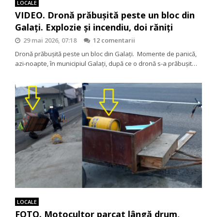
LOCALE
VIDEO. Dronă prăbușită peste un bloc din
Galați. Explozie și incendiu, doi răniţi
29 mai 2026, 07:18
12 comentarii
Dronă prăbușită peste un bloc din Galați. Momente de panică,
azi-noapte, în municipiul Galați, după ce o dronă s-a prăbușit…
LOCALE
FOTO. Motocultor parcat lângă drum,