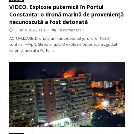
VIDEO. Explozie puternică în Portul
Constanța: o dronă marină de proveniență
necunoscută a fost detonată
5 iunie 2026, 11:15
18 comentarii
ACTUALIZARE: Drona s-ar fi autodetonat jurul orei 10:30,
conform MApN. Știrea inițială O explozie puternică a zguduit
vineri dimineața Portul…