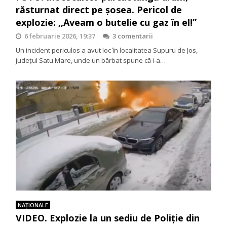
răsturnat direct pe șosea. Pericol de
explozie: ,,Aveam o butelie cu gaz în el!”
6 februarie 2026, 19:37
3 comentarii
Un incident periculos a avut loc în localitatea Supuru de Jos,
județul Satu Mare, unde un bărbat spune că i-a…
NAŢIONALE
VIDEO. Explozie la un sediu de Poliție din