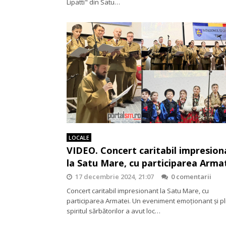
Lipatti" din Satu…
LOCALE
VIDEO. Concert caritabil impresion
la Satu Mare, cu participarea Arma
17 decembrie 2024, 21:07
0 comentarii
Concert caritabil impresionant la Satu Mare, cu
participarea Armatei. Un eveniment emoționant și pl
spiritul sărbătorilor a avut loc…