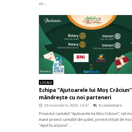
cu…
LOCALE
Echipa “Ajutoarele lui Moș Crăciun”
mândrește cu noi parteneri
29 noiembrie 2024, 14:47
0 comentarii
Proiectul caritabil “Ajutoarele lui Moș Crăciun”, cel ma
mare proiect caritabil din județ, proiect inițiat de Aso
“Apel la acțiune”…