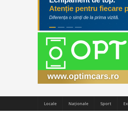
Locale
Naţionale
Sport
Ex