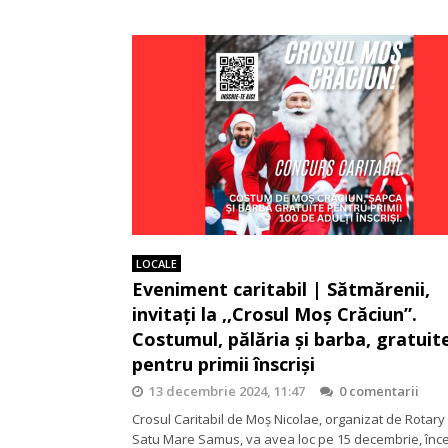
LOCALE
Eveniment caritabil | Sătmărenii,
invitați la ,,Crosul Moș Crăciun”.
Costumul, pălăria și barba, gratuit
pentru primii înscriși
13 decembrie 2024, 11:47
0 comentarii
Crosul Caritabil de Moș Nicolae, organizat de Rotary
Satu Mare Samus, va avea loc pe 15 decembrie, în