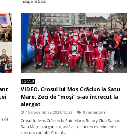
începe la Satu…
LOCALE
ant
VIDEO. Crosul lui Moș Crăciun la Satu
tei
Mare. Zeci de “moşi” s-au întrecut la
alergat
15 decembrie 2024, 15:33
0 comentarii
in de
Crosul lui Moș Crăciun la Satu Mare. Rotary Club Samus
Satu Mare a organizat, astăzi, cu succes evenimentul-
concurs caritabil Crosul…