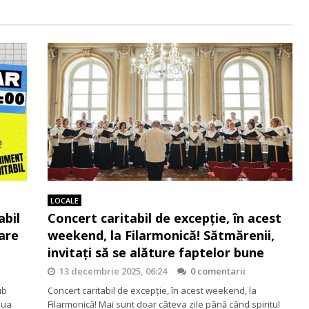
LOCALE
abil
Concert caritabil de excepție, în acest
are
weekend, la Filarmonică! Sătmărenii,
invitați să se alăture faptelor bune
13 decembrie 2025, 06:24
0 comentarii
ub
Concert caritabil de excepție, în acest weekend, la
oua
Filarmonică! Mai sunt doar câteva zile până când spiritul