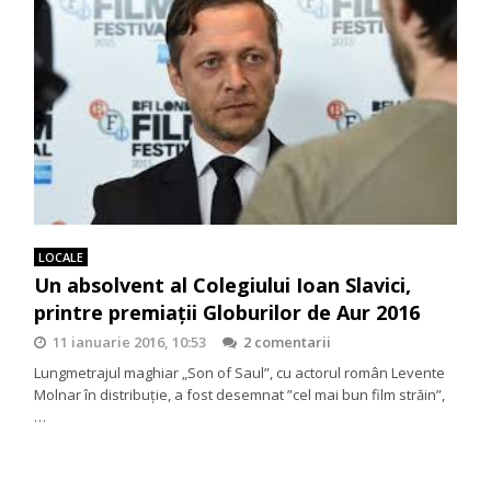
LOCALE
Un absolvent al Colegiului Ioan Slavici,
printre premiații Globurilor de Aur 2016
11 ianuarie 2016, 10:53
2 comentarii
Lungmetrajul maghiar „Son of Saul”, cu actorul român Levente
Molnar în distribuţie, a fost desemnat ”cel mai bun film străin”,
…