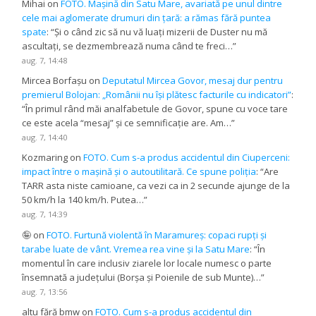
Mihai
on
FOTO. Mașină din Satu Mare, avariată pe unul dintre
cele mai aglomerate drumuri din țară: a rămas fără puntea
spate
: “
Și o când zic să nu vă luați mizerii de Duster nu mă
ascultați, se dezmembrează numa când te freci…
”
aug. 7, 14:48
Mircea Borfașu
on
Deputatul Mircea Govor, mesaj dur pentru
premierul Bolojan: „Românii nu își plătesc facturile cu indicatori”
:
“
În primul rând măi analfabetule de Govor, spune cu voce tare
ce este acela “mesaj” și ce semnificație are. Am…
”
aug. 7, 14:40
Kozmaring
on
FOTO. Cum s-a produs accidentul din Ciuperceni:
impact între o mașină și o autoutilitară. Ce spune poliția
: “
Are
TARR asta niste camioane, ca vezi ca in 2 secunde ajunge de la
50 km/h la 140 km/h. Putea…
”
aug. 7, 14:39
🤪
on
FOTO. Furtună violentă în Maramureș: copaci rupți și
tarabe luate de vânt. Vremea rea vine și la Satu Mare
: “
În
momentul în care inclusiv ziarele lor locale numesc o parte
însemnată a județului (Borșa și Poienile de sub Munte)…
”
aug. 7, 13:56
altu fără bmw
on
FOTO. Cum s-a produs accidentul din