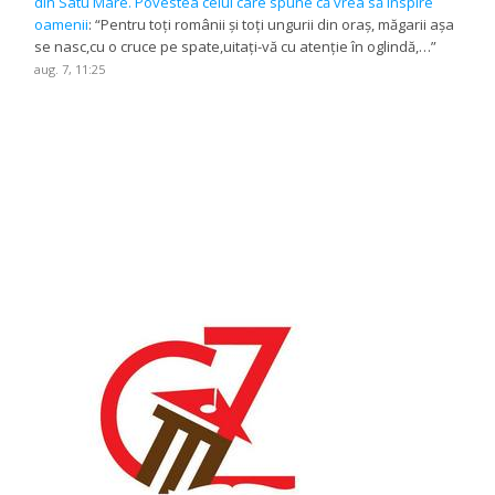
din Satu Mare. Povestea celui care spune că vrea să inspire
oamenii
: “
Pentru toți românii și toți ungurii din oraș, măgarii așa
se nasc,cu o cruce pe spate,uitați-vă cu atenție în oglindă,…
”
aug. 7, 11:25