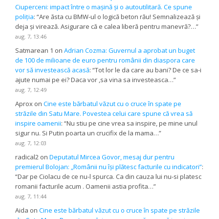
Ciuperceni: impact între o mașină și o autoutilitară. Ce spune
poliția
: “
Are ăsta cu BMW-ul o logică beton rău! Semnalizează și
deja și virează. Asigurare că e calea liberă pentru manevră?…
”
aug. 7, 13:46
Satmarean 1
on
Adrian Cozma: Guvernul a aprobat un buget
de 100 de milioane de euro pentru românii din diaspora care
vor să investească acasă
: “
Tot lor le da care au bani? De ce sa-i
ajute numai pe ei? Daca vor ,sa vina sa investeasca…
”
aug. 7, 12:49
Aprox
on
Cine este bărbatul văzut cu o cruce în spate pe
străzile din Satu Mare. Povestea celui care spune că vrea să
inspire oamenii
: “
Nu stiu pe cine vrea sa inspire, pe mine unul
sigur nu. Si Putin poarta un crucifix de la mama…
”
aug. 7, 12:03
radical2
on
Deputatul Mircea Govor, mesaj dur pentru
premierul Bolojan: „Românii nu își plătesc facturile cu indicatori”
:
“
Dar pe Ciolacu de ce nu-l spurca. Ca din cauza lui nu-si platesc
romanii facturile acum . Oamenii astia profita…
”
aug. 7, 11:44
Aida
on
Cine este bărbatul văzut cu o cruce în spate pe străzile