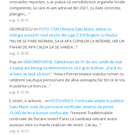
onoraților reporteri, s-ar putea să sensibilizeze organele locale
competente, la care m-am adresat din 2021, cu date concrete,
plângeri,…
”
aug. 9, 03:35
GEORGESCU
on
FOTO. CSM Olimpia Satu Mare, debut cu
stângul acasă în noul sezon din Liga 2: înfrângere cu Reșița
:
“
NU MI SE PARE NORMAL SA IA APA COPIILOR LA INTRARE, IAR UN
PAHAR DE APA CALDA SA SE VANDA…
”
aug. 9, 00:09
Pop
on
VIDEOREPORTAJ. Sătmărean de 91 de ani, umilit de stat.
A luptat ani întregi să demonstreze că e grav bolnav: „Dacă nu
ai bani, te lasă să mori”
: “
Asta ii Perversitatea statului roman cu
cetățenii sai,dupa pensionare de abia asteapta,fac tot ce le sta
in putinta sa mori,ca…
”
aug. 8, 22:54
E vineri, e actiune...
on
FOTO/VIDEO. Controale ample în județul
Satu Mare: sute de persoane verificate, amenzi de peste
13.000 de lei și bunuri confiscate
: “
Yeeeee! Traditionalele
controale de fiecare vineri! Pariu ca sambata viitoare avem
aceeasi stire cu marile realizari de vineri. Cat au…
”
aug. 8, 20:37