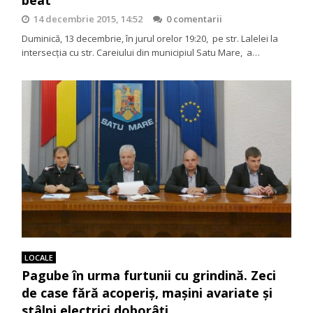
14 decembrie 2015, 14:52
0 comentarii
Duminică, 13 decembrie, în jurul orelor 19:20, pe str. Lalelei la
intersecția cu str. Careiului din municipiul Satu Mare, a…
LOCALE
Pagube în urma furtunii cu grindină. Zeci
de case fără acoperiș, mașini avariate și
stâlpi electrici doborâți