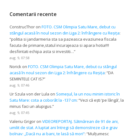
Comentarii recente
ConstrucThor
on
FOTO. CSM Olimpia Satu Mare, debut cu
stângul acasă în noul sezon din Liga 2: înfrângere cu Reșița
:
“
politia si jandarmeria sta sa pazeasca evaziunea fiscala
facuta de primarie,statul incurajeaza si apara hotia!!!!
desfiintati echipa asta si investiti…
”
aug. 9, 07:58
Norick
on
FOTO. CSM Olimpia Satu Mare, debut cu stângul
acasă în noul sezon din Liga 2: înfrângere cu Reșița
: “
DA
SEMINTELE CAT IS?
”
aug. 9, 07:46
Ur Szula von der Lula
on
Someșul, la un nou minim istoric în
Satu Mare: cota a coborât la -137 cm
: “
Vezi că ești ‘pe lângă’, la
minus faci un alupigus.
”
aug. 9, 07:45
Valeriu Grigor
on
VIDEOREPORTAJ. Sătmărean de 91 de ani,
umilit de stat. A luptat ani întregi să demonstreze că e grav
bolnav: „Dacă nu ai bani, te lasă să mori”
: “
Mulțumesc