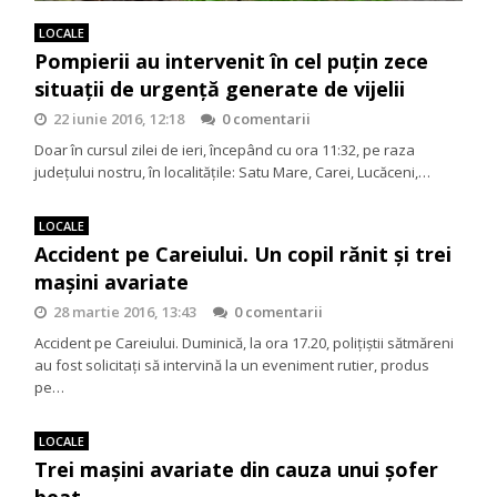
LOCALE
Pompierii au intervenit în cel puţin zece
situaţii de urgenţă generate de vijelii
22 iunie 2016, 12:18
0 comentarii
Doar în cursul zilei de ieri, începând cu ora 11:32, pe raza
judeţului nostru, în localităţile: Satu Mare, Carei, Lucăceni,…
LOCALE
Accident pe Careiului. Un copil rănit şi trei
maşini avariate
28 martie 2016, 13:43
0 comentarii
Accident pe Careiului. Duminică, la ora 17.20, polițiștii sătmăreni
au fost solicitați să intervină la un eveniment rutier, produs
pe…
LOCALE
Trei mașini avariate din cauza unui șofer
beat