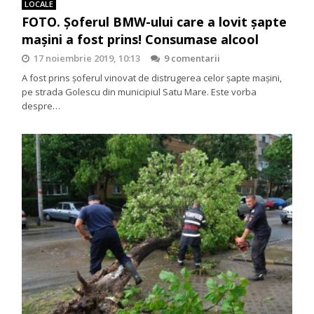
LOCALE
FOTO. Șoferul BMW-ului care a lovit șapte
mașini a fost prins! Consumase alcool
17 noiembrie 2019, 10:13
9 comentarii
A fost prins șoferul vinovat de distrugerea celor șapte mașini,
pe strada Golescu din municipiul Satu Mare. Este vorba
despre…