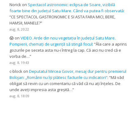
Norick
on
Spectacol astronomic: eclipsa de Soare, vizibilă
foarte bine din județul Satu Mare. Când va putea fi observată
:
“
CE SPECTACOL GASTRONOMIC E SI ASTA FARA MICI, BERE,
HAMSII, MANELE?
”
aug. 8, 20:22
😱
on
VIDEO. Arde din nou vegetația în județul Satu Mare.
Pompierii, chemați de urgență să stingă focul
: “
Ăla care a aprins
gozurile pe seceta asta nu-i întreg la cap. Că aici nu cred că e
vorba de…
”
aug. 8, 19:43
c-block
on
Deputatul Mircea Govor, mesaj dur pentru premierul
Bolojan: „Românii nu își plătesc facturile cu indicatori”
: “
Mă văd
obligat să revin cu un comentariu că văd că nu ați înțeles. De
unde aveți impresia asta greșită…
”
aug. 8, 18:09