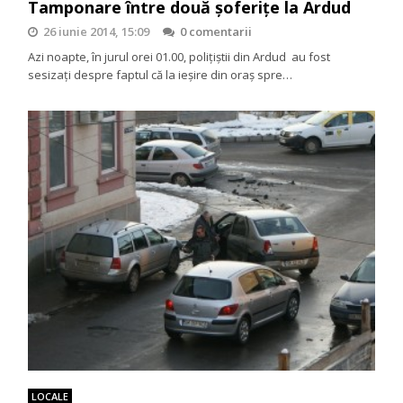
Tamponare între două șoferițe la Ardud
26 iunie 2014, 15:09
0 comentarii
Azi noapte, în jurul orei 01.00, poliţiştii din Ardud au fost
sesizaţi despre faptul că la ieşire din oraş spre…
LOCALE