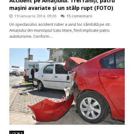
Accident pe Amaţiului. Trei răniţi, patru
maşini avariate şi un stâlp rupt (FOTO)
19 ianuarie 2014, 09:26
15 comentarii
Un spectaculos accident rutier a avut loc sâmbătă pe str.
Amaţiului din municipiul Satu Mare, fiind implicate patru
autoturisme. Conform…
LOCALE