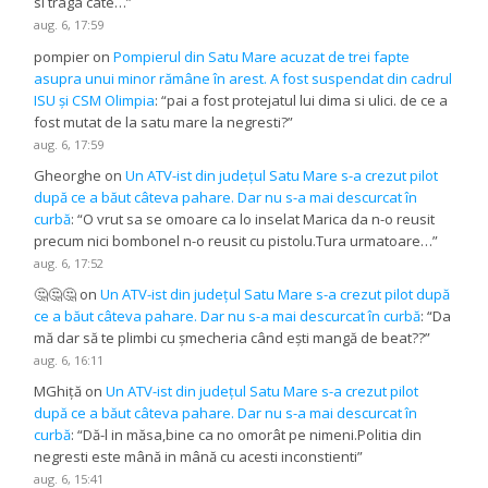
si traga cate…
”
aug. 6, 17:59
pompier
on
Pompierul din Satu Mare acuzat de trei fapte
asupra unui minor rămâne în arest. A fost suspendat din cadrul
ISU și CSM Olimpia
: “
pai a fost protejatul lui dima si ulici. de ce a
fost mutat de la satu mare la negresti?
”
aug. 6, 17:59
Gheorghe
on
Un ATV-ist din județul Satu Mare s-a crezut pilot
după ce a băut câteva pahare. Dar nu s-a mai descurcat în
curbă
: “
O vrut sa se omoare ca lo inselat Marica da n-o reusit
precum nici bombonel n-o reusit cu pistolu.Tura urmatoare…
”
aug. 6, 17:52
🤔🤔🤔
on
Un ATV-ist din județul Satu Mare s-a crezut pilot după
ce a băut câteva pahare. Dar nu s-a mai descurcat în curbă
: “
Da
mă dar să te plimbi cu șmecheria când ești mangă de beat??
”
aug. 6, 16:11
MGhiță
on
Un ATV-ist din județul Satu Mare s-a crezut pilot
după ce a băut câteva pahare. Dar nu s-a mai descurcat în
curbă
: “
Dă-l in măsa,bine ca no omorât pe nimeni.Politia din
negresti este mână in mână cu acesti inconstienti
”
aug. 6, 15:41