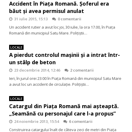
Accident în Piața Romană. Șoferul era
băut și avea permisul anulat
31 iulie 2015, 15:13
0 comentarii
Un accident rutier a avut loc joi, 30 iulie, la ora 17.00, în Piața
Romană din municipiul Satu Mare. Polițiștii…
LOCALE
A pierdut controlul mașinii și a intrat într-
un stâlp de beton
23 decembrie 2014, 12:46
2 comentarii
Ieri, în jurul orei 23:00 în Piaţa Romană din municipiul Satu Mare
a avut loc un accident de circulaţie. Poliţiştii…
LOCALE
Catargul din Piaţa Romană mai aşteaptă.
„Seamănă cu personajul care l-a propus”
24 noiembrie 2013, 15:54
6 comentarii
Construirea catargului înalt de câteva zeci de metri din Piața