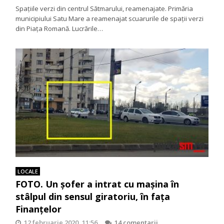
Spațiile verzi din centrul Sătmarului, reamenajate. Primăria
municipiului Satu Mare a reamenajat scuarurile de spații verzi
din Piața Romană. Lucrările…
LOCALE
FOTO. Un șofer a intrat cu mașina în
stâlpul din sensul giratoriu, în fața
Finanțelor
12 februarie 2020, 11:56
14 comentarii