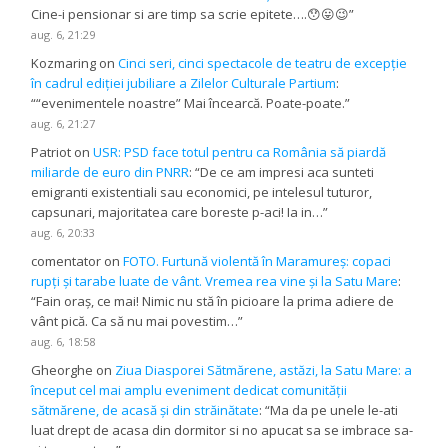
Cine-i pensionar si are timp sa scrie epitete….😯😛😉
”
aug. 6, 21:29
Kozmaring
on
Cinci seri, cinci spectacole de teatru de excepție
în cadrul ediției jubiliare a Zilelor Culturale Partium
:
“
“evenimentele noastre” Mai încearcă. Poate-poate.
”
aug. 6, 21:27
Patriot
on
USR: PSD face totul pentru ca România să piardă
miliarde de euro din PNRR
: “
De ce am impresi aca sunteti
emigranti existentiali sau economici, pe intelesul tuturor,
capsunari, majoritatea care boreste p-aci! Ia in…
”
aug. 6, 20:33
comentator
on
FOTO. Furtună violentă în Maramureș: copaci
rupți și tarabe luate de vânt. Vremea rea vine și la Satu Mare
:
“
Fain oraș, ce mai! Nimic nu stă în picioare la prima adiere de
vânt pică. Ca să nu mai povestim…
”
aug. 6, 18:58
Gheorghe
on
Ziua Diasporei Sătmărene, astăzi, la Satu Mare: a
început cel mai amplu eveniment dedicat comunității
sătmărene, de acasă și din străinătate
: “
Ma da pe unele le-ati
luat drept de acasa din dormitor si no apucat sa se imbrace sa-