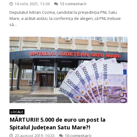
16 iulie 2021, 13:26
13 comentarii
Deputatul Adrian Cozma, candidat la preşedinţia PNL Satu
Mare, a arătat astăzi, la conferinţa de alegeri, că PNL trebuie
să…
LOCALE
MĂRTURII! 5.000 de euro un post la
Spitalul Judeţean Satu Mare?!
23 august 2019, 10:33
10 comentarii