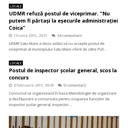
LOCALE
UDMR refuză postul de viceprimar. “Nu
putem fi părtaşi la eşecurile administraţiei
Coica”
19 iunie 2015, 20:31
34 comentarii
UDMR Satu Mare a decis astăzi să nu accepte postul de
viceprimar al municipiului Satu Mare oferit de către PLR…
LOCALE
Postul de inspector şcolar general, scos la
concurs
8 februarie 2015, 09:43
0 comentarii
Concursul se organizează în baza Metodologiei de organizare
și desfășurare a concursului pentru ocuparea funcțiilor de
inspector școlar general, inspector…