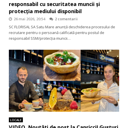
responsabil cu securitatea muncii și
protecția mediului disponibil
26 mai 2026, 20:54
2 comentarii
SC FLORISAL SA Satu Mare anunță deschiderea procesului de
recrutare pentru o persoană calificată pentru postul de
responsabil SSM/protecția muncii…
LOCALE
VIDEO. Noutăți de post la Capricci! Gusturi