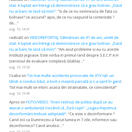
stat. A luptat ani întregi să demonstreze că e grav bolnav: „Dacă
nu ai bani, te lasă să mori”
: “
Si de ce nu semneaza de fata cu
bolnavii? ce ascund? apoi, de ce nu raspund la contestatii ?
de…
”
aug. 10, 14:01
radical2
on
VIDEOREPORTAJ. Sătmărean de 91 de ani, umilit de
stat. A luptat ani întregi să demonstreze că e grav bolnav: „Dacă
nu ai bani, te lasă să mori”
: “
Am avut probleme si eu cu aceste
instituții jegoase. Este vorba in primul rand despre S.E.C.P.A.H
(serviciul de evaluare complexă..blabla)…
”
aug. 10, 13:50
Csaba
on
Tot mai multe accidente provocate de ATV-iști: un
tânăr a condus băut, a lovit o mașină parcată și s-a oprit în gard
:
“
tot mai multi se intorc acasa din strainatate, ce coincidenta!
”
aug. 10, 13:40
Aprox
on
FOTO/VIDEO. Tineri reținuți de poliție după ce au
atacat o ambulanță crezând că „fură copii”: „Legea împotriva
dezinformării trebuie adoptată!”
: “
Ce este o dezinformare ?
Cand zici ca Dumnezeu a facut lumea in 7 zile, informezi sau
dezinformezi? Cand anulezi…
”
aug. 10, 12:50