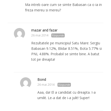
Ma intreb oare cum se simte Babasan ca o ia in
freza mereu si mereu?
mazar and fazar
26 mai 2014
Răspunde
Rezultatele pe municipiul Satu Mare: Sergiu
Babasan 9.12%, Blidar 8.51%, Bota 5.77% si
PNL 4.88%. Probabil se simte bine. A batut
tot pe dreapta!
Bond
26 mai 2014
Răspunde
Aaa, da! El a candidat cu dreapta. I-a
umilit. Le-a dat de i-a julit! Super!