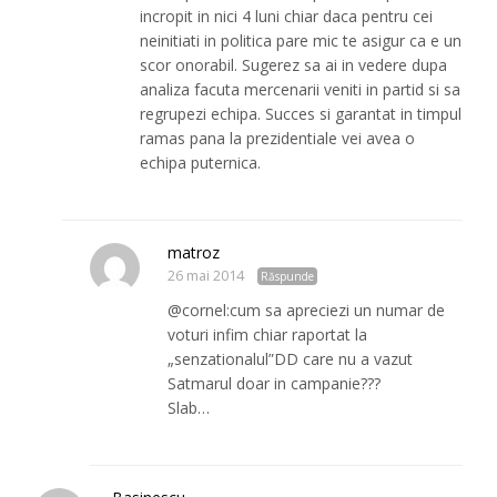
incropit in nici 4 luni chiar daca pentru cei
neinitiati in politica pare mic te asigur ca e un
scor onorabil. Sugerez sa ai in vedere dupa
analiza facuta mercenarii veniti in partid si sa
regrupezi echipa. Succes si garantat in timpul
ramas pana la prezidentiale vei avea o
echipa puternica.
matroz
26 mai 2014
Răspunde
@cornel:cum sa apreciezi un numar de
voturi infim chiar raportat la
„senzationalul”DD care nu a vazut
Satmarul doar in campanie???
Slab…