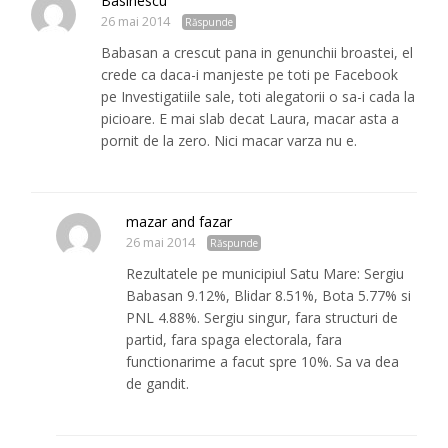
Basinescu
26 mai 2014
Răspunde
Babasan a crescut pana in genunchii broastei, el
crede ca daca-i manjeste pe toti pe Facebook
pe Investigatiile sale, toti alegatorii o sa-i cada la
picioare. E mai slab decat Laura, macar asta a
pornit de la zero. Nici macar varza nu e.
mazar and fazar
26 mai 2014
Răspunde
Rezultatele pe municipiul Satu Mare: Sergiu
Babasan 9.12%, Blidar 8.51%, Bota 5.77% si
PNL 4.88%. Sergiu singur, fara structuri de
partid, fara spaga electorala, fara
functionarime a facut spre 10%. Sa va dea
de gandit.