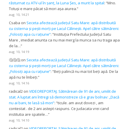
răsturnat cu ATV-ul în șanț, la Luna Șes, a murit la spital
: “
Mno.
Totuși e mare păcat să mori așa aiurea.
”
aug. 10, 14:21
Csaba
on
Seceta afectează județul Satu Mare: apă distribuită
cu cisterna și pești morți pe Lacul Călinești. Apel către sătmăreni:
„Folosiți apa cu rațiune”
: “
Instituția Prefectului Județul Satu
Mare , imediat anunta ca nu mai merg la munca sa nu traga apa
de la…
”
aug. 10, 14:19
🤔🤔🤔
on
Seceta afectează județul Satu Mare: apă distribuită
cu cisterna și pești morți pe Lacul Călinești. Apel către sătmăreni:
„Folosiți apa cu rațiune”
: “
Beți palincă nu mai tot beți apă. De la
apă nu te îmbeți.
”
aug. 10, 14:16
radical2
on
VIDEOREPORTAJ. Sătmărean de 91 de ani, umilit de
stat. A luptat ani întregi să demonstreze că e grav bolnav: „Dacă
nu ai bani, te lasă să mori”
: “
ticule. am avut dovezi , am
contestat . de 2 ani astept raspuns. Ce judacata vrei cand
institutia are spatele…
”
aug. 10, 14:10
radical2
on
VIDEOREPORTAJ. Sătmărean de 91 de ani, umilit de