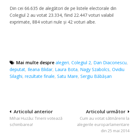
Din cei 66.635 de alegători de pe listele electorale din
Colegiul 2 au votat 23.334, fiind 22.447 voturi valabil
exprimate, 884 voturi nule şi 42 voturi albe.
Mai multe despre
alegeri
,
Colegiul 2
,
Dan Diaconescu
,
deputat
,
Ileana Blidar
,
Laura Bota
,
Nagy Szabolcs
,
Ovidiu
Silaghi
,
rezultate finale
,
Satu Mare
,
Sergiu Băbășan
Navigare
Articolul anterior
Articolul următor
Mihai Huzău: Tinerii votează
Cum au votat sătmărenii la
în
schimbarea!
alegerile europarlamentare
articole
din 25 mai 2014