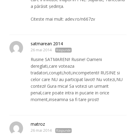
a părăsit şedinţa.
Citeste mai mult: adev.ro/n667zv
satmarean 2014
26 mai 2014
Răspunde
Rusine SATMARENI! Rusine! Oameni
dereglati,care voteaza
tradatori,corupti,hoti,incompetenti! RUSINE si
celor care NU au participat lavot! Nu votezi,NU
contezi! Gura mica! Sa votezi un urmarit
penal,care poate intra in pucarie in orice
moment,inseamna sa fi tare prost!
matroz
26 mai 2014
Răspunde