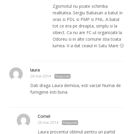
Zgomotul nu poate schimba
realitatea. Sergiu Babasan a batut in
oras si PDL si PMP si PNL. A batut
tot ce era pe dreapta, simplu si la
obiect. Ca nu are FC-ul organizatii la
Odoreu si in alte comune stia toata
lumea. V-a dat ceaiul in Satu Mare 🙂
laura
26 mai 2014
Răspunde
Dati draga Laura demisia, esti varza! Numai de
fumigene esti buna.
Cornel
26 mai 2014
Răspunde
Laura procentul obtinut pentru un partid