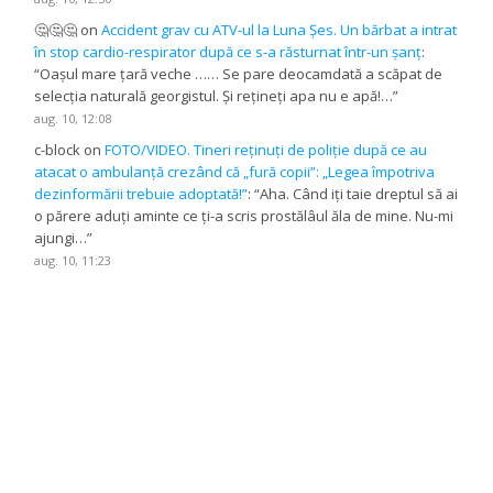
🤔🤔🤔
on
Accident grav cu ATV-ul la Luna Șes. Un bărbat a intrat
în stop cardio-respirator după ce s-a răsturnat într-un șanț
:
“
Oașul mare țară veche …… Se pare deocamdată a scăpat de
selecția naturală georgistul. Și rețineți apa nu e apă!…
”
aug. 10, 12:08
c-block
on
FOTO/VIDEO. Tineri reținuți de poliție după ce au
atacat o ambulanță crezând că „fură copii”: „Legea împotriva
dezinformării trebuie adoptată!”
: “
Aha. Când iți taie dreptul să ai
o părere aduți aminte ce ți-a scris prostălâul ăla de mine. Nu-mi
ajungi…
”
aug. 10, 11:23