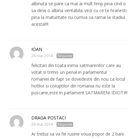
albinuta se pare ca mai ai mult timp pina cind o
sa devii o albina veritabila..vezi cu ce te hranesti
pina la maturitate nu cumva sa ramai la stadiul
acesta!!!!
IOAN
26 mai 2014
Răspunde
felicitari din toata inima satmarenilor care au
votat si trimis un penal in parlamentul
romaniei.de fapr se dovedeste din nou ca locul
hotilor si coruptilor din romania nu este la
puscarie,este in parlament.SATMARENI IDIOTI!!!
DRAGA POSTACI
26 mai 2014
Răspunde
Ar trebui sa va fie rusine voua popor de 2 bani