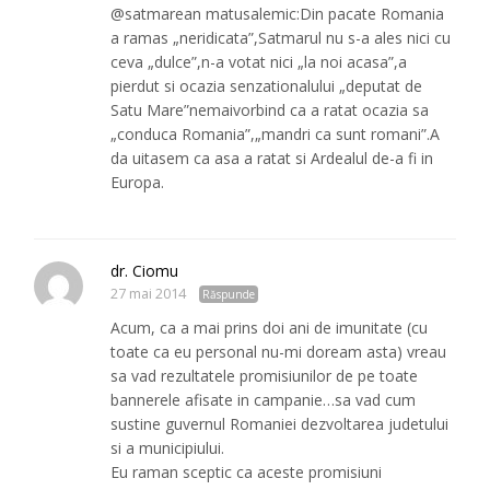
@satmarean matusalemic:Din pacate Romania
a ramas „neridicata”,Satmarul nu s-a ales nici cu
ceva „dulce”,n-a votat nici „la noi acasa”,a
pierdut si ocazia senzationalului „deputat de
Satu Mare”nemaivorbind ca a ratat ocazia sa
„conduca Romania”,„mandri ca sunt romani”.A
da uitasem ca asa a ratat si Ardealul de-a fi in
Europa.
dr. Ciomu
27 mai 2014
Răspunde
Acum, ca a mai prins doi ani de imunitate (cu
toate ca eu personal nu-mi doream asta) vreau
sa vad rezultatele promisiunilor de pe toate
bannerele afisate in campanie…sa vad cum
sustine guvernul Romaniei dezvoltarea judetului
si a municipiului.
Eu raman sceptic ca aceste promisiuni