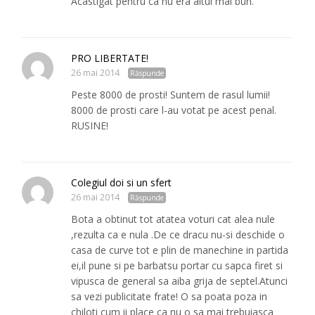
Acastigat pentru ca nu era altul mai bun.
PRO LIBERTATE!
26 mai 2014
Răspunde
Peste 8000 de prosti! Suntem de rasul lumii!
8000 de prosti care l-au votat pe acest penal.
RUSINE!
Colegiul doi si un sfert
26 mai 2014
Răspunde
Bota a obtinut tot atatea voturi cat alea nule
,rezulta ca e nula .De ce dracu nu-si deschide o
casa de curve tot e plin de manechine in partida
ei,il pune si pe barbatsu portar cu sapca firet si
vipusca de general sa aiba grija de septel.Atunci
sa vezi publicitate frate! O sa poata poza in
chiloti cum ii place ca nu o sa mai trebuiasca