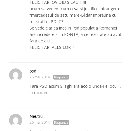
FELICITARI OVIDIU SILAGHI!!!!
acum sa vedem cum o sa-si justifice infrangera
“mercedesul”de satu mare-Blidar impreuna cu
tot staff-ul PDL?!?
Se vede clar ca inca in Psd populatia Romaniei
are incredere si in PONTA,la ce rezultate au avut
fata de alti …
FELICITARI ALESILOR!!!!
psd
26 mai 2014
Răspunde
Fara PSD acum Silaghi era acolo unde-i e locul…
la racoare
Neutru
26 mai 2014
Răspunde