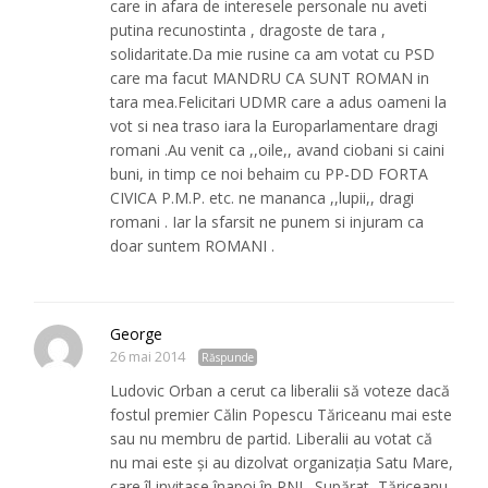
care in afara de interesele personale nu aveti
putina recunostinta , dragoste de tara ,
solidaritate.Da mie rusine ca am votat cu PSD
care ma facut MANDRU CA SUNT ROMAN in
tara mea.Felicitari UDMR care a adus oameni la
vot si nea traso iara la Europarlamentare dragi
romani .Au venit ca ,,oile,, avand ciobani si caini
buni, in timp ce noi behaim cu PP-DD FORTA
CIVICA P.M.P. etc. ne mananca ,,lupii,, dragi
romani . Iar la sfarsit ne punem si injuram ca
doar suntem ROMANI .
George
26 mai 2014
Răspunde
Ludovic Orban a cerut ca liberalii să voteze dacă
fostul premier Călin Popescu Tăriceanu mai este
sau nu membru de partid. Liberalii au votat că
nu mai este şi au dizolvat organizaţia Satu Mare,
care îl invitase înapoi în PNL. Supărat, Tăriceanu