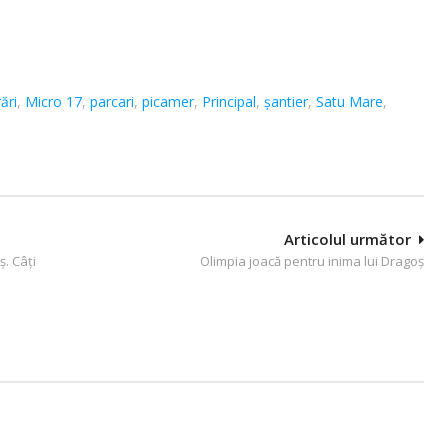
rări
,
Micro 17
,
parcari
,
picamer
,
Principal
,
șantier
,
Satu Mare
,
Articolul următor
ș. Câți
Olimpia joacă pentru inima lui Dragoș