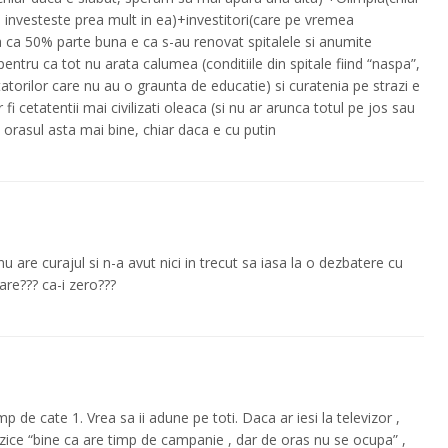
e investeste prea mult in ea)+investitori(care pe vremea
sa ca 50% parte buna e ca s-au renovat spitalele si anumite
pentru ca tot nu arata calumea (conditiile din spitale fiind “naspa”,
itatorilor care nu au o graunta de educatie) si curatenia pe strazi e
i cetatentii mai civilizati oleaca (si nu ar arunca totul pe jos sau
orasul asta mai bine, chiar daca e cu putin
 are curajul si n-a avut nici in trecut sa iasa la o dezbatere cu
are??? ca-i zero???
imp de cate 1. Vrea sa ii adune pe toti. Daca ar iesi la televizor ,
i zice “bine ca are timp de campanie , dar de oras nu se ocupa” ,