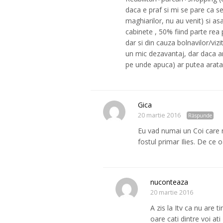
daca e praf si mi se pare ca s
maghiarilor, nu au venit) si a
cabinete , 50% fiind parte rea 
dar si din cauza bolnavilor/viz
un mic dezavantaj, dar daca ar f
pe unde apuca) ar putea arata 
Gica
20 martie 2016
Răspunde
Eu vad numai un Coi care nu
fostul primar Ilies. De ce o
nuconteaza
20 martie 2016
A zis la Itv ca nu are t
oare cati dintre voi at