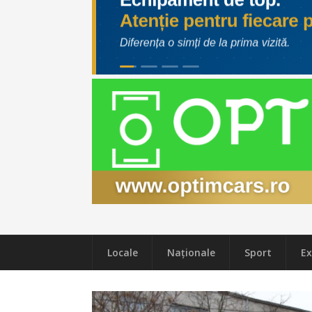
Locale
Naţionale
Sport
Ex