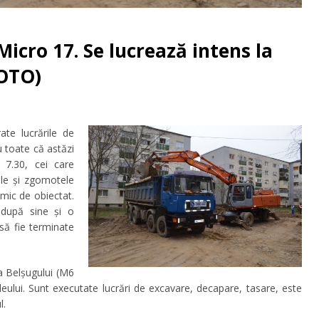
Micro 17. Se lucrează intens la
FOTO)
e lucrările de
u toate că astăzi
 7.30, cei care
ele și zgomotele
imic de obiectat.
 după sine și o
 să fie terminate
da Belșugului (M6
bileului. Sunt executate lucrări de excavare, decapare, tasare, este
l.