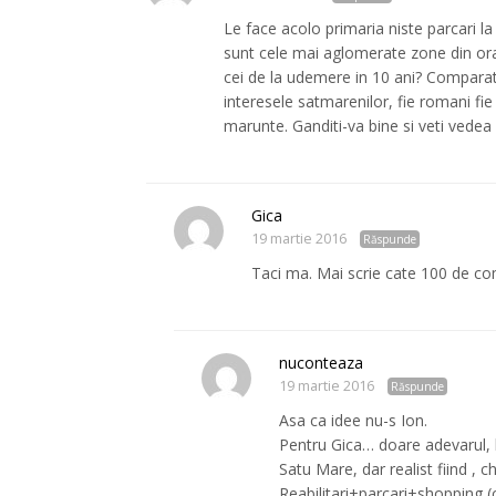
Le face acolo primaria niste parcari la
sunt cele mai aglomerate zone din ora
cei de la udemere in 10 ani? Comparati
interesele satmarenilor, fie romani fie 
marunte. Ganditi-va bine si veti vede
Gica
19 martie 2016
Răspunde
Taci ma. Mai scrie cate 100 de com
nuconteaza
19 martie 2016
Răspunde
Asa ca idee nu-s Ion.
Pentru Gica… doare adevarul, hu
Satu Mare, dar realist fiind , c
Reabilitari+parcari+shopping (