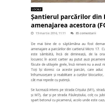
LOCALE
Șantierul parcărilor din 
amenajarea acestora (
19 martie 2016, 11:11
85 comentarii
De mai bine de o săptămâna au fost demarat
amenajare a parcărilor din cartierul Micro 17. C
este sâmbătă, încă de dimineață, de la ora
locuiesc în acest cartier au putut auzi picamer
făcute de utilajele grele, însă nimeni nu a avut n
Toți își doresc ca aceste parcări, care aduc
înfrumusețare și reabilitare a curților blocurilor,
cât mai repede cu putință.
Se lucrează intens pe strada Crișului (M1), stra
și M7), dar și pe strada Păuleștiului, colț cu Ju
spart betonul cu picamerul, acolo unde este cazu