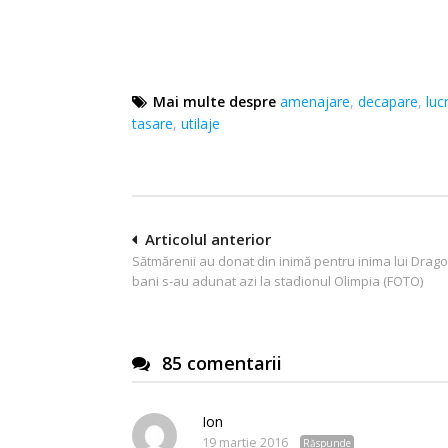
Mai multe despre
amenajare
,
decapare
,
luc
tasare
,
utilaje
Navigare
Articolul anterior
Sătmărenii au donat din inimă pentru inima lui Drago
în
bani s-au adunat azi la stadionul Olimpia (FOTO)
articole
85 comentarii
Ion
19 martie 2016
Răspunde