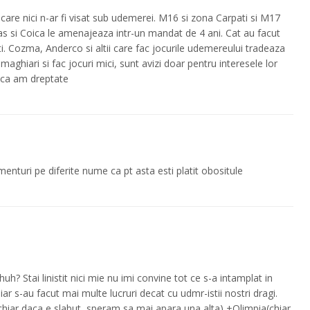
 care nici n-ar fi visat sub udemerei. M16 si zona Carpati si M17
s si Coica le amenajeaza intr-un mandat de 4 ani. Cat au facut
. Cozma, Anderco si altii care fac jocurile udemereului tradeaza
maghiari si fac jocuri mici, sunt avizi doar pentru interesele lor
a ca am dreptate
enturi pe diferite nume ca pt asta esti platit obositule
h? Stai linistit nici mie nu imi convine tot ce s-a intamplat in
hiar s-au facut mai multe lucruri decat cu udmr-istii nostri dragi.
chiar daca e slabut, speram sa mai apara una alta) +Olimpia(chiar