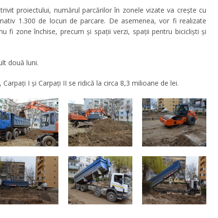
ivit proiectului, numărul parcărilor în zonele vizate va crește cu
ativ 1.300 de locuri de parcare. De asemenea, vor fi realizate
u fi zone închise, precum și spaţii verzi, spaţii pentru biciclişti şi
ult două luni.
Carpați I și Carpați II se ridică la circa 8,3 milioane de lei.