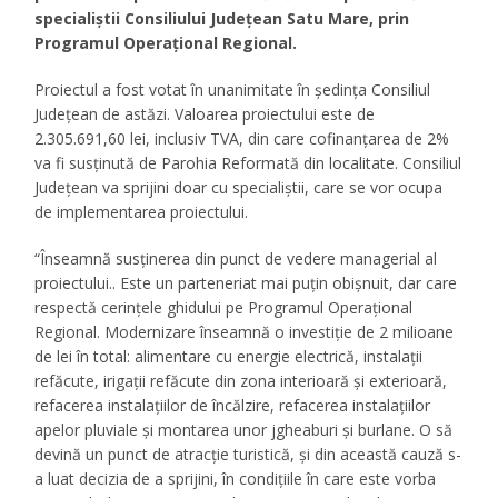
specialiştii Consiliului Judeţean Satu Mare, prin
Programul Operaţional Regional.
Proiectul a fost votat în unanimitate în şedinţa Consiliul
Judeţean de astăzi. Valoarea proiectului este de
2.305.691,60 lei, inclusiv TVA, din care cofinanţarea de 2%
va fi susţinută de Parohia Reformată din localitate. Consiliul
Judeţean va sprijini doar cu specialiştii, care se vor ocupa
de implementarea proiectului.
“Înseamnă susţinerea din punct de vedere managerial al
proiectului.. Este un parteneriat mai puţin obişnuit, dar care
respectă cerinţele ghidului pe Programul Operaţional
Regional. Modernizare înseamnă o investiție de 2 milioane
de lei în total: alimentare cu energie electrică, instalații
refăcute, irigații refăcute din zona interioară și exterioară,
refacerea instalațiilor de încălzire, refacerea instalațiilor
apelor pluviale și montarea unor jgheaburi și burlane. O să
devină un punct de atracție turistică, și din această cauză s-
a luat decizia de a sprijini, în condițiile în care este vorba