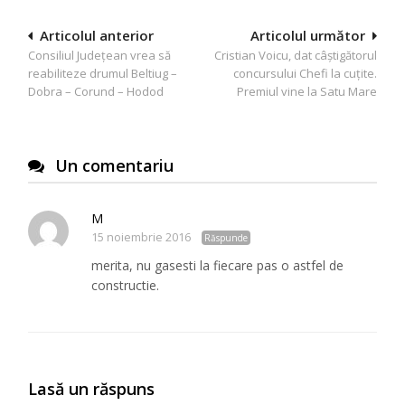
Navigare
Articolul anterior
Articolul următor
Consiliul Judeţean vrea să
Cristian Voicu, dat câștigătorul
în
reabiliteze drumul Beltiug –
concursului Chefi la cuțite.
articole
Dobra – Corund – Hodod
Premiul vine la Satu Mare
Un comentariu
M
15 noiembrie 2016
Răspunde
merita, nu gasesti la fiecare pas o astfel de
constructie.
Lasă un răspuns