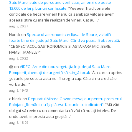
Satu Mare: sute de persoane verificate, amenzi de peste
13.000 de lei și bunuri confiscate
: “
Yeeeee! Traditionalele
controale de fiecare vineri! Pariu ca sambata viitoare avem
aceeasi stire cu marile realizari de vineri. Cat au…
”
aug. 8, 20:37
Norick
on
Spectacol astronomic: eclipsa de Soare, vizibilă
foarte bine din județul Satu Mare. Când va putea fi observată
:
“
CE SPECTACOL GASTRONOMIC E SI ASTA FARA MICI, BERE,
HAMSII, MANELE?
”
aug. 8, 20:22
😱
on
VIDEO. Arde din nou vegetația în județul Satu Mare.
Pompierii, chemați de urgență să stingă focul
: “
Ăla care a aprins
gozurile pe seceta asta nu-i întreg la cap. Că aici nu cred că e
vorba de…
”
aug. 8, 19:43
c-block
on
Deputatul Mircea Govor, mesaj dur pentru premierul
Bolojan: „Românii nu își plătesc facturile cu indicatori”
: “
Mă văd
obligat să revin cu un comentariu că văd că nu ați înțeles. De
unde aveți impresia asta greșită…
”
aug. 8, 18:09