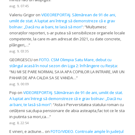
aug. 9, 07:45
Valeriu Grigor
on
VIDEOREPORTAJ. Sătmărean de 91 de ani,
umilit de stat. A luptat ani întregi să demonstreze că e grav
bolnav: „Dacă nu ai bani, te lasă să mori”
: “
Mulțumesc
onoraților reporteri, s-ar putea să sensibilizeze organele locale
competente, la care m-am adresat din 2021, cu date concrete,
plângeri,…
”
aug. 9, 03:35
GEORGESCU
on
FOTO. CSM Olimpia Satu Mare, debut cu
stângul acasă în noul sezon din Liga 2: înfrângere cu Reșița
:
“
NU MI SE PARE NORMAL SA IA APA COPIILOR LA INTRARE, IAR UN
PAHAR DE APA CALDA SA SE VANDA…
”
aug. 9, 00:09
Pop
on
VIDEOREPORTAJ. Sătmărean de 91 de ani, umilit de stat.
A luptat ani întregi să demonstreze că e grav bolnav: „Dacă nu
ai bani, te lasă să mori”
: “
Asta ii Perversitatea statului roman cu
cetățenii sai,dupa pensionare de abia asteapta,fac tot ce le sta
in putinta sa mori,ca…
”
aug. 8, 22:54
E vineri, e actiune...
on
FOTO/VIDEO. Controale ample în județul