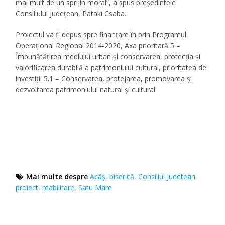
mai mult de un sprijin moral”, a spus președintele
Consiliului Județean, Pataki Csaba.
Proiectul va fi depus spre finanţare în prin Programul
Operaţional Regional 2014-2020, Axa prioritară 5 –
Îmbunătăţirea mediului urban şi conservarea, protecţia şi
valorificarea durabilă a patrimoniului cultural, prioritatea de
investiţii 5.1 – Conservarea, protejarea, promovarea şi
dezvoltarea patrimoniului natural şi cultural.
Mai multe despre
Acâş
,
biserică
,
Consiliul Judetean
,
proiect
,
reabilitare
,
Satu Mare