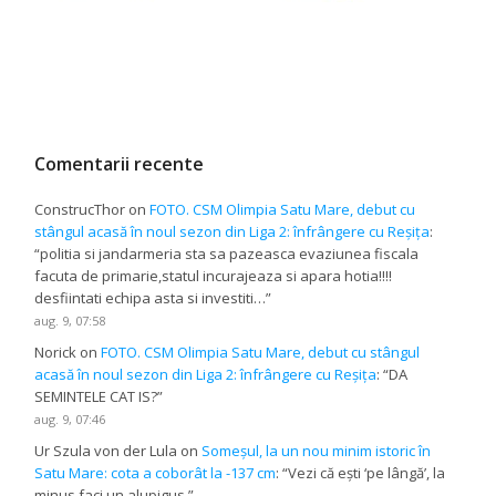
Comentarii recente
ConstrucThor
on
FOTO. CSM Olimpia Satu Mare, debut cu
stângul acasă în noul sezon din Liga 2: înfrângere cu Reșița
:
“
politia si jandarmeria sta sa pazeasca evaziunea fiscala
facuta de primarie,statul incurajeaza si apara hotia!!!!
desfiintati echipa asta si investiti…
”
aug. 9, 07:58
Norick
on
FOTO. CSM Olimpia Satu Mare, debut cu stângul
acasă în noul sezon din Liga 2: înfrângere cu Reșița
: “
DA
SEMINTELE CAT IS?
”
aug. 9, 07:46
Ur Szula von der Lula
on
Someșul, la un nou minim istoric în
Satu Mare: cota a coborât la -137 cm
: “
Vezi că ești ‘pe lângă’, la
minus faci un alupigus.
”