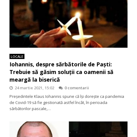
LOCALE
Iohannis, despre sărbătorile de Paști:
Trebuie să găsim soluții ca oamenii să
meargă la biserică
24 martie 2021, 15:02
0 comentarii
Președintele Klaus Iohannis spune că își dorește ca pandemia
de Covid-19 să fie gestionată astfel încât, în perioada
sărbătorilor pascale,…