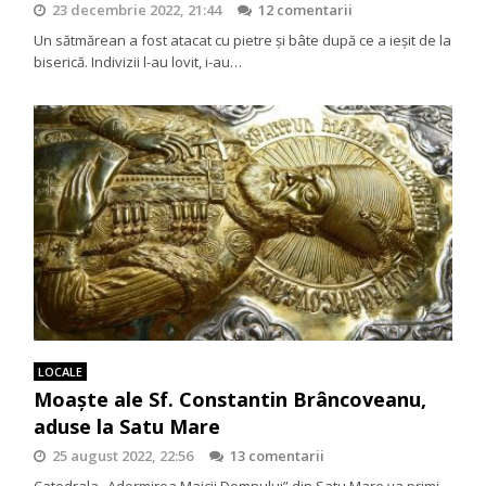
23 decembrie 2022, 21:44
12 comentarii
Un sătmărean a fost atacat cu pietre și bâte după ce a ieșit de la
biserică. Indivizii l-au lovit, i-au…
LOCALE
Moaşte ale Sf. Constantin Brâncoveanu,
aduse la Satu Mare
25 august 2022, 22:56
13 comentarii
Catedrala „Adormirea Maicii Domnului” din Satu Mare va primi