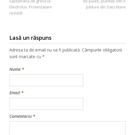
săptămână de grevă la
de puieți, plantați într-o
articole
Electrolux. Protestatarii
pădure din Satu Mare
rezistă!
Lasă un răspuns
Adresa ta de email nu va fi publicată.
Câmpurile obligatorii
sunt marcate cu
*
Nume
*
Email
*
Comentariu
*