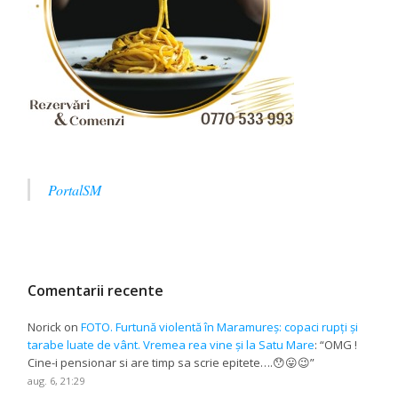
PortalSM
Comentarii recente
Norick
on
FOTO. Furtună violentă în Maramureș: copaci rupți și
tarabe luate de vânt. Vremea rea vine și la Satu Mare
: “
OMG !
Cine-i pensionar si are timp sa scrie epitete….😯😛😉
”
aug. 6, 21:29