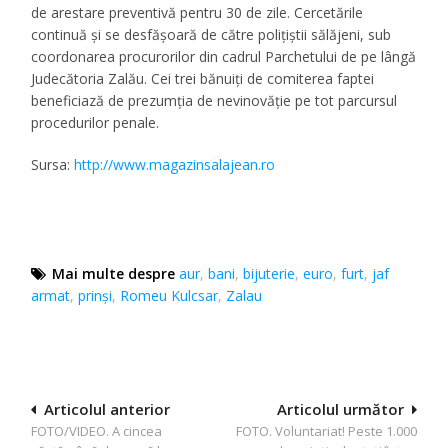
de arestare preventivă pentru 30 de zile. Cercetările
continuă și se desfășoară de către polițiștii sălăjeni, sub
coordonarea procurorilor din cadrul Parchetului de pe lângă
Judecătoria Zalău. Cei trei bănuiți de comiterea faptei
beneficiază de prezumția de nevinovăție pe tot parcursul
procedurilor penale.
Sursa:
http://www.magazinsalajean.ro
Mai multe despre
aur
,
bani
,
bijuterie
,
euro
,
furt
,
jaf
armat
,
prinși
,
Romeu Kulcsar
,
Zalau
Navigare
Articolul anterior
Articolul următor
FOTO/VIDEO. A cincea
FOTO. Voluntariat! Peste 1.000
în