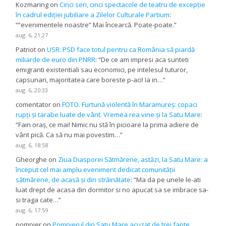
Kozmaring
on
Cinci seri, cinci spectacole de teatru de excepție
în cadrul ediției jubiliare a Zilelor Culturale Partium
:
“
“evenimentele noastre” Mai încearcă. Poate-poate.
”
aug. 6, 21:27
Patriot
on
USR: PSD face totul pentru ca România să piardă
miliarde de euro din PNRR
: “
De ce am impresi aca sunteti
emigranti existentiali sau economici, pe intelesul tuturor,
capsunari, majoritatea care boreste p-aci! Ia in…
”
aug. 6, 20:33
comentator
on
FOTO. Furtună violentă în Maramureș: copaci
rupți și tarabe luate de vânt. Vremea rea vine și la Satu Mare
:
“
Fain oraș, ce mai! Nimic nu stă în picioare la prima adiere de
vânt pică. Ca să nu mai povestim…
”
aug. 6, 18:58
Gheorghe
on
Ziua Diasporei Sătmărene, astăzi, la Satu Mare: a
început cel mai amplu eveniment dedicat comunității
sătmărene, de acasă și din străinătate
: “
Ma da pe unele le-ati
luat drept de acasa din dormitor si no apucat sa se imbrace sa-
si traga cate…
”
aug. 6, 17:59
pompier
on
Pompierul din Satu Mare acuzat de trei fapte