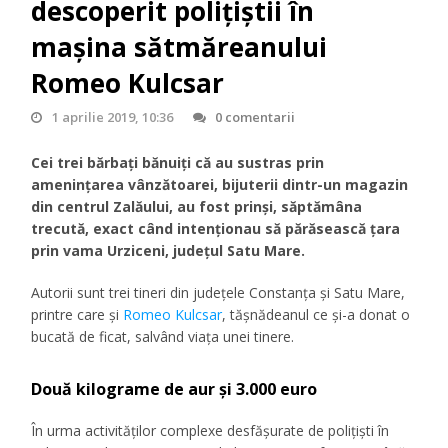
descoperit polițiștii în
mașina sătmăreanului
Romeo Kulcsar
1 aprilie 2019, 10:36
0 comentarii
Cei trei bărbați bănuiți că au sustras prin
amenințarea vânzătoarei, bijuterii dintr-un magazin
din centrul Zalăului, au fost prinși, săptămâna
trecută, exact când intenționau să părăsească țara
prin vama Urziceni, județul Satu Mare.
Autorii sunt trei tineri din județele Constanța și Satu Mare,
printre care și
Romeo Kulcsar
, tășnădeanul ce și-a donat o
bucată de ficat, salvând viața unei tinere.
Două kilograme de aur și 3.000 euro
În urma activităților complexe desfășurate de polițiști în