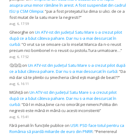
asupra unui minor rămâne în arest. A fost suspendat din cadrul
ISU și CSM Olimpia
: “
pai a fost protejatul lui dima si ulici. de ce a
fost mutat de la satu mare la negresti?
”
aug. 6, 17:59
Gheorghe
on
Un ATV-ist din județul Satu Mare s-a crezut pilot
după ce a băut câteva pahare. Dar nu s-a mai descurcat în
curbă
: “
O vrut sa se omoare ca lo inselat Marica da n-o reusit
precum nici bombonel n-o reusit cu pistolu.Tura urmatoare…
”
aug. 6, 17:52
🤔🤔🤔
on
Un ATV-ist din județul Satu Mare s-a crezut pilot după
ce a băut câteva pahare. Dar nu s-a mai descurcat în curbă
: “
Da
mă dar să te plimbi cu șmecheria când ești mangă de beat??
”
aug. 6, 16:11
MGhiță
on
Un ATV-ist din județul Satu Mare s-a crezut pilot
după ce a băut câteva pahare. Dar nu s-a mai descurcat în
curbă
: “
Dă-l in măsa,bine ca no omorât pe nimeni.Politia din
negresti este mână in mână cu acesti inconstienti
”
aug. 6, 15:41
Fără penali în funcțiile publice
on
USR: PSD face totul pentru ca
România să piardă miliarde de euro din PNRR
: “
Penerereul