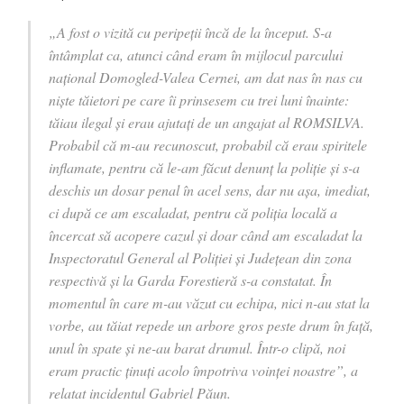
„A fost o vizită cu peripeții încă de la început. S-a
întâmplat ca, atunci când eram în mijlocul parcului
național Domogled-Valea Cernei, am dat nas în nas cu
niște tăietori pe care îi prinsesem cu trei luni înainte:
tăiau ilegal și erau ajutați de un angajat al ROMSILVA.
Probabil că m-au recunoscut, probabil că erau spiritele
inflamate, pentru că le-am făcut denunț la poliție și s-a
deschis un dosar penal în acel sens, dar nu așa, imediat,
ci după ce am escaladat, pentru că poliția locală a
încercat să acopere cazul și doar când am escaladat la
Inspectoratul General al Poliției și Județean din zona
respectivă și la Garda Forestieră s-a constatat. În
momentul în care m-au văzut cu echipa, nici n-au stat la
vorbe, au tăiat repede un arbore gros peste drum în față,
unul în spate și ne-au barat drumul. Într-o clipă, noi
eram practic ținuți acolo împotriva voinței noastre”, a
relatat incidentul Gabriel Păun.