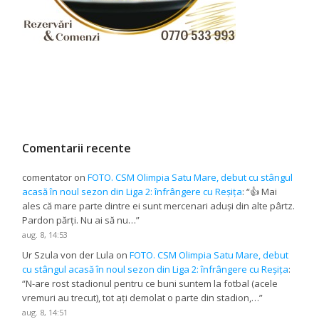
Comentarii recente
comentator
on
FOTO. CSM Olimpia Satu Mare, debut cu stângul
acasă în noul sezon din Liga 2: înfrângere cu Reșița
: “
👍 Mai
ales că mare parte dintre ei sunt mercenari aduși din alte pârtz.
Pardon părți. Nu ai să nu…
”
aug. 8, 14:53
Ur Szula von der Lula
on
FOTO. CSM Olimpia Satu Mare, debut
cu stângul acasă în noul sezon din Liga 2: înfrângere cu Reșița
:
“
N-are rost stadionul pentru ce buni suntem la fotbal (acele
vremuri au trecut), tot ați demolat o parte din stadion,…
”
aug. 8, 14:51