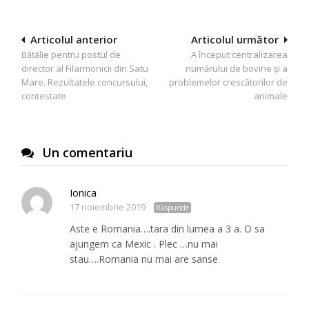
Navigare
Articolul anterior
Articolul următor
Bătălie pentru postul de
A început centralizarea
în
director al Filarmonicii din Satu
numărului de bovine și a
articole
Mare. Rezultatele concursului,
problemelor crescătorilor de
contestate
animale
Un comentariu
Ionica
17 noiembrie 2019
Răspunde
Aste e Romania….tara din lumea a 3 a. O sa
ajungem ca Mexic . Plec …nu mai
stau….Romania nu mai are sanse