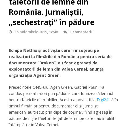
tăietorii de lemne din
România. Jurnaliștii,
,,sechestrați” în pădure
15 noiembrie 2019, 18:48
1 comentariu
Echipa Netflix şi activiştii care îi însoţeau pe
realizatori la filmările din România pentru seria de
documentare ”Broken”, au fost agresaţi de
exploatatorii de lemn din Valea Cernei, anunţă
organizaţia Agent Green.
Președintele ONG-ului Agen Green, Gabriel Păun, i-a
condus pe realizatori prin pădurile care furnizează lemnul
pentru fabricile de mobilier. Acesta a povestit la
Digi24
că în
timpul filmărilor pentru documentar el şi jurnaliştii
americani au trecut prin clipe de coşmar, fiind agresați în
pădure de niște tăietori ilegali de lemn pe care i-au întâlnit
întâmplător în Valea Cernei.