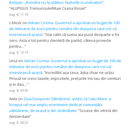
Bolojan: „Românii nu își plătesc facturile cu indicatori”
:
“
ALUPIGUS Tremuriciule!Muie Ciuma Rosie!
”
aug. 8, 11:18
c-block
on
Adrian Cozma: Guvernul a aprobat un buget de 100
de milioane de euro pentru românii din diaspora care vor să
investească acasă
: “
Stai calm că suma aia pusă deoparte e fix
zero. Asta e tot pentru clientelă de partid, câteva proiecte
pentru…
”
aug. 8, 10:19
Unul
on
Adrian Cozma: Guvernul a aprobat un buget de 100 de
milioane de euro pentru românii din diaspora care vor să
investească acasă
: “
Incredibil așa ceva, ăștia chiar ne urăsc
!!!nouă ne cresc taxele, impozitele, prețurile !ne tau din venituri
și ei dau…
”
aug. 8, 09:06
Aida
on
Ziua Diasporei Sătmărene, astăzi, la Satu Mare: a
început cel mai amplu eveniment dedicat comunității
sătmărene, de acasă și din străinătate
: “
Scoase din vitrină din
Amsterdam
”
aug. 8, 08:23