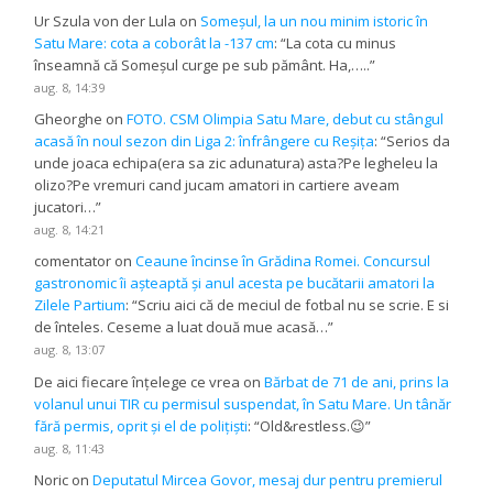
Ur Szula von der Lula
on
Someșul, la un nou minim istoric în
Satu Mare: cota a coborât la -137 cm
: “
La cota cu minus
înseamnă că Someșul curge pe sub pământ. Ha,…..
”
aug. 8, 14:39
Gheorghe
on
FOTO. CSM Olimpia Satu Mare, debut cu stângul
acasă în noul sezon din Liga 2: înfrângere cu Reșița
: “
Serios da
unde joaca echipa(era sa zic adunatura) asta?Pe legheleu la
olizo?Pe vremuri cand jucam amatori in cartiere aveam
jucatori…
”
aug. 8, 14:21
comentator
on
Ceaune încinse în Grădina Romei. Concursul
gastronomic îi așteaptă și anul acesta pe bucătarii amatori la
Zilele Partium
: “
Scriu aici că de meciul de fotbal nu se scrie. E si
de înteles. Ceseme a luat două mue acasă…
”
aug. 8, 13:07
De aici fiecare înțelege ce vrea
on
Bărbat de 71 de ani, prins la
volanul unui TIR cu permisul suspendat, în Satu Mare. Un tânăr
fără permis, oprit și el de polițiști
: “
Old&restless.😉
”
aug. 8, 11:43
Noric
on
Deputatul Mircea Govor, mesaj dur pentru premierul