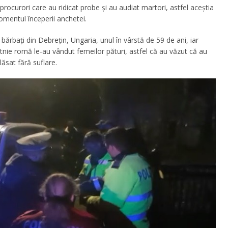
i procurori care au ridicat probe și au audiat martori, astfel aceștia
momentul începerii anchetei.
bărbați din Debrețin, Ungaria, unul în vârstă de 59 de ani, iar
 etnie romă le-au vândut femeilor pături, astfel că au văzut că au
lăsat fără suflare.