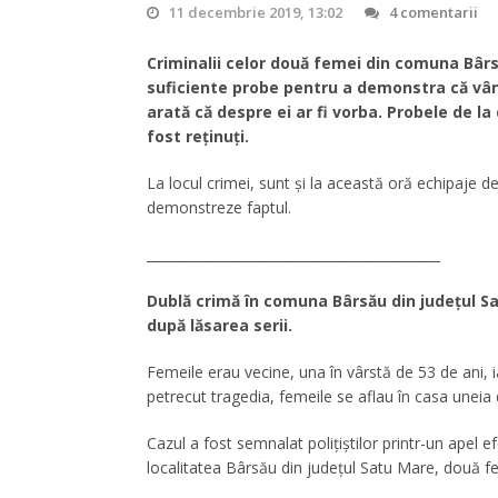
11 decembrie 2019, 13:02
4 comentarii
Criminalii celor două femei din comuna Bârs
suficiente probe pentru a demonstra că vânză
arată că despre ei ar fi vorba. Probele de la
fost reținuți.
La locul crimei, sunt și la această oră echipaje 
demonstreze faptul.
____________________________________________
Dublă crimă în comuna Bârsău din judeţul Sa
după lăsarea serii.
Femeile erau vecine, una în vârstă de 53 de ani, i
petrecut tragedia, femeile se aflau în casa uneia d
Cazul a fost semnalat poliţiştilor printr-un apel ef
localitatea Bârsău din județul Satu Mare, două f