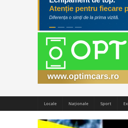
Locale
Naţionale
Sport
Ex