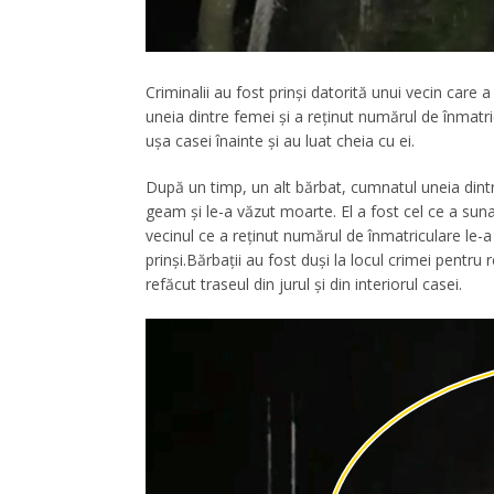
Criminalii au fost prinşi datorită unui vecin care
uneia dintre femei şi a reţinut numărul de înmatr
uşa casei înainte şi au luat cheia cu ei.
După un timp, un alt bărbat, cumnatul uneia dintre 
geam şi le-a văzut moarte. El a fost cel ce a sunat 
vecinul ce a reţinut numărul de înmatriculare le-a d
prinşi.Bărbații au fost duși la locul crimei pentru 
refăcut traseul din jurul și din interiorul casei.