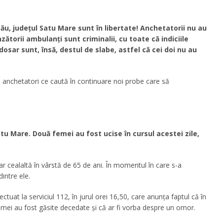
ău, județul Satu Mare sunt în libertate! Anchetatorii nu au
torii ambulanți sunt criminalii, cu toate că indiciile
 dosar sunt, însă, destul de slabe, astfel că cei doi nu au
de anchetatori ce caută în continuare noi probe care să
tu Mare. Două femei au fost ucise în cursul acestei zile,
ar cealaltă în vârstă de 65 de ani. În momentul în care s-a
intre ele.
ectuat la serviciul 112, în jurul orei 16,50, care anunţa faptul că în
emei au fost găsite decedate şi că ar fi vorba despre un omor.