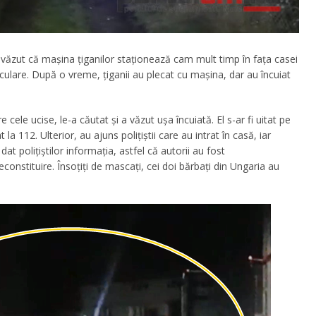
 a văzut că maşina ţiganilor staţionează cam mult timp în faţa casei
iculare. După o vreme, ţiganii au plecat cu maşina, dar au încuiat
cele ucise, le-a căutat şi a văzut uşa încuiată. El s-ar fi uitat pe
la 112. Ulterior, au ajuns poliţiştii care au intrat în casă, iar
at polițiștilor informația, astfel că autorii au fost
reconstituire. Însoțiți de mascați, cei doi bărbați din Ungaria au