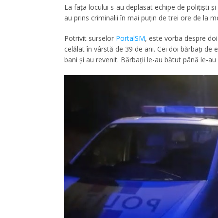
La faţa locului s-au deplasat echipe de poliţişti ş
au prins criminalii în mai puțin de trei ore de la 
Potrivit surselor
PortalSM
, este vorba despre doi 
celălat în vârstă de 39 de ani. Cei doi bărbați de
bani şi au revenit. Bărbații le-au bătut până le-au 