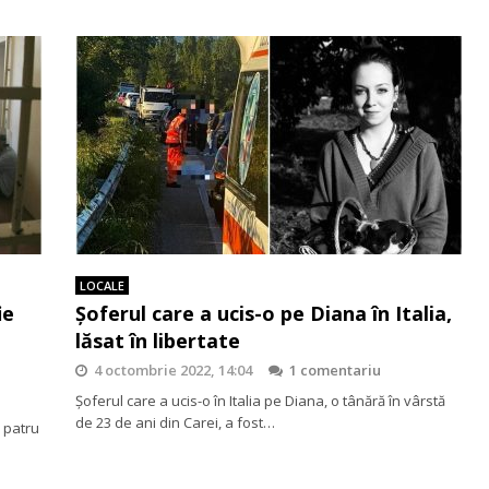
LOCALE
ie
Șoferul care a ucis-o pe Diana în Italia,
lăsat în libertate
4 octombrie 2022, 14:04
1 comentariu
Șoferul care a ucis-o în Italia pe Diana, o tânără în vârstă
de 23 de ani din Carei, a fost…
 patru