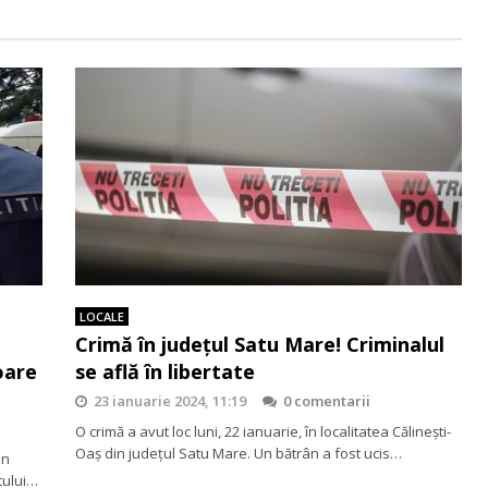
LOCALE
Crimă în județul Satu Mare! Criminalul
oare
se află în libertate
23 ianuarie 2024, 11:19
0 comentarii
O crimă a avut loc luni, 22 ianuarie, în localitatea Călinești-
Oaș din județul Satu Mare. Un bătrân a fost ucis…
un
stului…