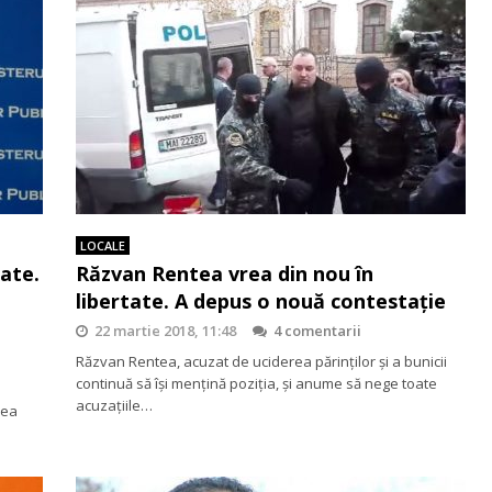
LOCALE
tate.
Răzvan Rentea vrea din nou în
libertate. A depus o nouă contestație
22 martie 2018, 11:48
4 comentarii
Răzvan Rentea, acuzat de uciderea părinților și a bunicii
continuă să își mențină poziția, și anume să nege toate
acuzațiile…
cea