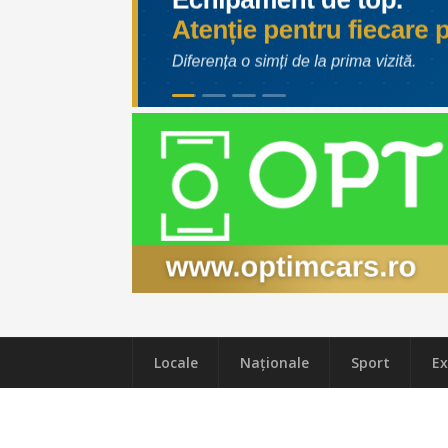
Locale
Naţionale
Sport
Ex