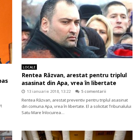
LOCALE
Rentea Răzvan, arestat pentru triplul
 pas
asasinat din Apa, vrea în libertate
13 ianuarie 2018, 13:22
5 comentarii
Rentea Răzvan, arestat preventiv pentru triplul asasinat
rt
din comuna Apa, vrea în libertate. El a solicitat Tribunalului
Satu Mare înlocuirea…