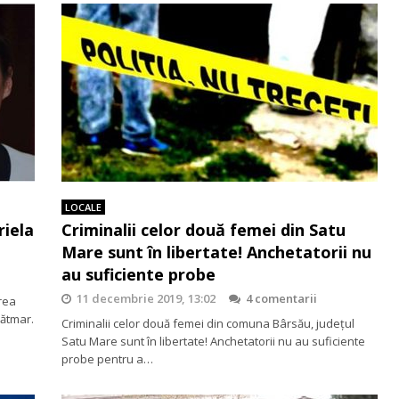
LOCALE
riela
Criminalii celor două femei din Satu
Mare sunt în libertate! Anchetatorii nu
au suficiente probe
11 decembrie 2019, 13:02
4 comentarii
erea
Sătmar.
Criminalii celor două femei din comuna Bârsău, județul
Satu Mare sunt în libertate! Anchetatorii nu au suficiente
probe pentru a…