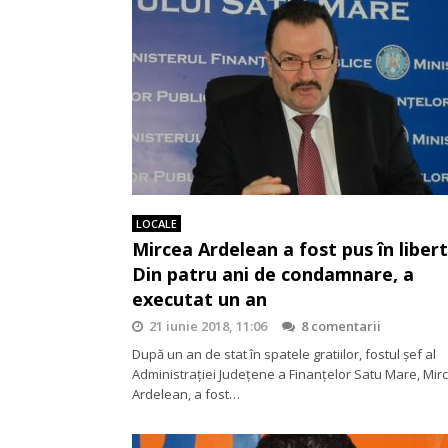
LOCALE
Mircea Ardelean a fost pus în liber
Din patru ani de condamnare, a
executat un an
21 iunie 2018, 11:06
8 comentarii
După un an de stat în spatele gratiilor, fostul șef al
Administrației Județene a Finanțelor Satu Mare, Mir
Ardelean, a fost…