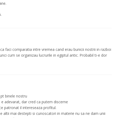
ane.
.
ca faci comparatia intre vremea cand erau bunicii nostrii in razboi
ci cum se organizau lucrurile in egiptul antic. Probabil ti-e dor
 pt binele nostru
 e adevarat, dar cred ca putem discerne
ice patronat il intereseaza profitul.
e altii mai destepti si cunoscatori in materie nu sa ne dam unii