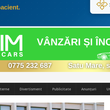
terne
Divertisment
Publicitate
Anunțuri
Ut