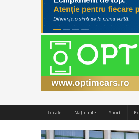
Locale
Naţionale
Sport
Ex