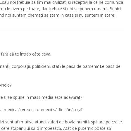
sau noi trebuie sa fim mai civilizati si receptivi la ce ne comunica
asa nu le avem pe toate, dar trebuie si noi sa punem umarul. Bunicii
ând noi suntem chemati sa stam in casa si nu suntem in stare.
ără să te întreb câte ceva.
rnanți, corporații, politicieni, stat) le pasă de oameni? Le pasă de
binele?
a ce ți se spune în mass media este adevărat?
ria medicală vrea ca oamenii să fie sănătoși?
ri sunt afirmative atunci suferi de boala numită spălare pe creier.
i cere stăpânului să o înrobească. Atât de puternic poate să