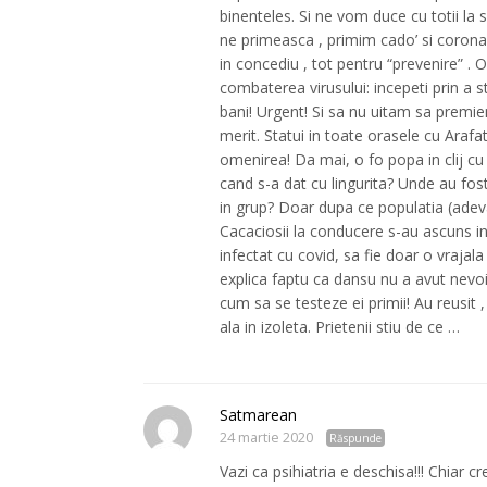
binenteles. Si ne vom duce cu totii la 
ne primeasca , primim cado’ si coronav
in concediu , tot pentru “prevenire” .
combaterea virusului: incepeti prin a 
bani! Urgent! Si sa nu uitam sa premie
merit. Statui in toate orasele cu Arafat 
omenirea! Da mai, o fo popa in clij cu li
cand s-a dat cu lingurita? Unde au fost
in grup? Doar dupa ce populatia (adevar
Cacaciosii la conducere s-au ascuns in 
infectat cu covid, sa fie doar o vrajal
explica faptu ca dansu nu a avut nevoie
cum sa se testeze ei primii! Au reusit ,
ala in izoleta. Prietenii stiu de ce …
Satmarean
24 martie 2020
Răspunde
Vazi ca psihiatria e deschisa!!! Chiar cr