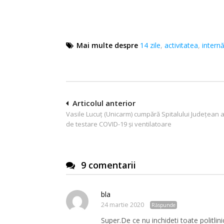
Mai multe despre
14 zile
,
activitatea
,
internă
Navigare
Articolul anterior
Vasile Lucuț (Unicarm) cumpără Spitalului Județean 
în
de testare COVID-19 și ventilatoare
articole
9 comentarii
bla
24 martie 2020
Răspunde
Super.De ce nu inchideti toate politlinic