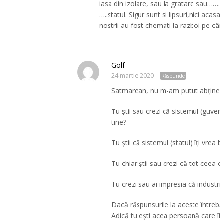
iasa din izolare, sau la gratare sau………
…..statul. Sigur sunt si lipsuri,nici ac
nostrii au fost chemati la razboi pe c
Golf
24 martie 2020
Răspunde
Satmarean, nu m-am putut abține f
Tu știi sau crezi că sistemul (guve
tine?
Tu știi că sistemul (statul) îți vrea 
Tu chiar știi sau crezi că tot cee
Tu crezi sau ai impresia că indust
Dacă răspunsurile la aceste întrebă
Adică tu ești acea persoană care î