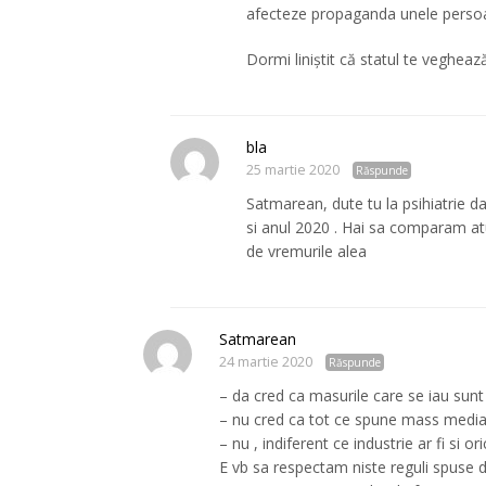
afecteze propaganda unele perso
Dormi liniștit că statul te veghează
bla
25 martie 2020
Răspunde
Satmarean, dute tu la psihiatrie da
si anul 2020 . Hai sa comparam atun
de vremurile alea
Satmarean
24 martie 2020
Răspunde
– da cred ca masurile care se iau sunt
– nu cred ca tot ce spune mass media
– nu , indiferent ce industrie ar fi si or
E vb sa respectam niste reguli spuse d