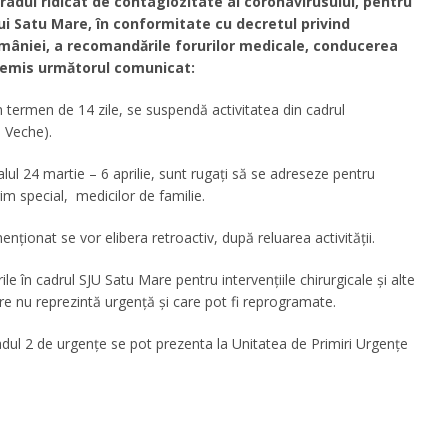
adul ridicat de contagiozitate al coronavirusului, pentru
lui Satu Mare, în conformitate cu decretul privind
României, a recomandările forurilor medicale, conducerea
 emis următorul comunicat:
termen de 14 zile, se suspendă activitatea din cadrul
a Veche).
alul 24 martie – 6 aprilie, sunt rugați să se adreseze pentru
egim special, medicilor de familie.
nționat se vor elibera retroactiv, după reluarea activității.
în cadrul SJU Satu Mare pentru intervențiile chirurgicale și alte
care nu reprezintă urgență și care pot fi reprogramate.
adul 2 de urgențe se pot prezenta la Unitatea de Primiri Urgențe