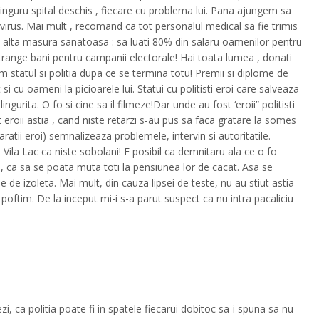
singuru spital deschis , fiecare cu problema lui. Pana ajungem sa
irus. Mai mult , recomand ca tot personalul medical sa fie trimis
 O alta masura sanatoasa : sa luati 80% din salaru oamenilor pentru
strange bani pentru campanii electorale! Hai toata lumea , donati
m statul si politia dupa ce se termina totu! Premii si diplome de
si cu oameni la picioarele lui. Statui cu politisti eroi care salveaza
ngurita. O fo si cine sa il filmeze!Dar unde au fost ‘eroii” politisti
 eroii astia , cand niste retarzi s-au pus sa faca gratare la somes
atii eroi) semnalizeaza problemele, intervin si autoritatile.
Vila Lac ca niste sobolani! E posibil ca demnitaru ala ce o fo
a , ca sa se poata muta toti la pensiunea lor de cacat. Asa se
 de izoleta. Mai mult, din cauza lipsei de teste, nu au stiut astia
 poftim. De la inceput mi-i s-a parut suspect ca nu intra pacaliciu
ezi, ca politia poate fi in spatele fiecarui dobitoc sa-i spuna sa nu