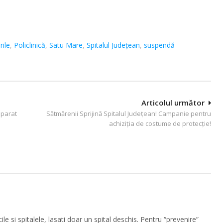
rile
,
Policlinică
,
Satu Mare
,
Spitalul Judeţean
,
suspendă
Articolul următor
aparat
Sătmărenii Sprijină Spitalul Judeţean! Campanie pentru
achiziţia de costume de protecţie!
ile si spitalele, lasati doar un spital deschis. Pentru “prevenire”