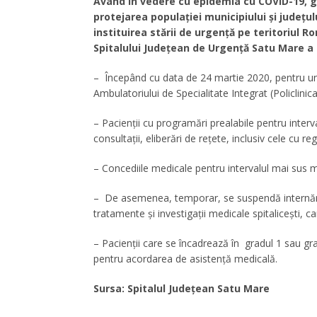
Având în vedere cu epidemia cu COVID-19, gr
protejarea populației municipiului și județu
instituirea stării de urgență pe teritoriul 
Spitalului Județean de Urgență Satu Mare a
– Începând cu data de 24 martie 2020, pentru un 
Ambulatoriului de Specialitate Integrat (Policlinic
– Pacienții cu programări prealabile pentru interv
consultații, eliberări de rețete, inclusiv cele cu r
– Concediile medicale pentru intervalul mai sus me
– De asemenea, temporar, se suspendă internările 
tratamente și investigații medicale spitalicești, 
– Pacienții care se încadrează în gradul 1 sau gr
pentru acordarea de asistență medicală.
Sursa: Spitalul Județean Satu Mare