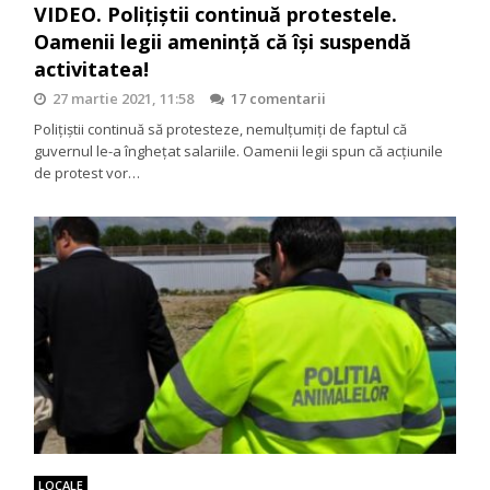
VIDEO. Polițiștii continuă protestele.
Oamenii legii amenință că își suspendă
activitatea!
27 martie 2021, 11:58
17 comentarii
Polițiștii continuă să protesteze, nemulțumiți de faptul că
guvernul le-a înghețat salariile. Oamenii legii spun că acțiunile
de protest vor…
LOCALE