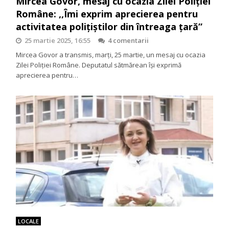
Mircea Govor, mesaj cu ocazia Zilei Poliției
Române: ,,Îmi exprim aprecierea pentru
activitatea polițiștilor din întreaga țară”
25 martie 2025, 16:55
4 comentarii
Mircea Govor a transmis, marți, 25 martie, un mesaj cu ocazia
Zilei Poliției Române. Deputatul sătmărean își exprimă
aprecierea pentru…
LOCALE