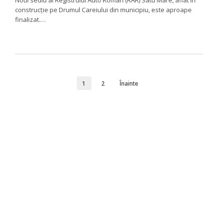
Noul sediu al Registrului Auto Român (RAR) Satu Mare, aflat în
construcție pe Drumul Careiului din municipiu, este aproape
finalizat.…
1
2
Înainte