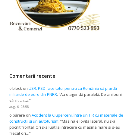
Comentarii recente
c-block
on
USR: PSD face totul pentru ca România să piardă
miliarde de euro din PNRR
: “
Au o agendă paralelă. De ani buni
vă zic asta.
”
aug. 6, 08:58
o părere
on
Accident la Ciuperceni, între un TIR cu materiale de
construcții și un autoturism
: “
Masina e lovita lateral, nu s-a
pocnit frontal. Ori s-a luat la intrecere cu masina mare si s-au
frecat ori…
”