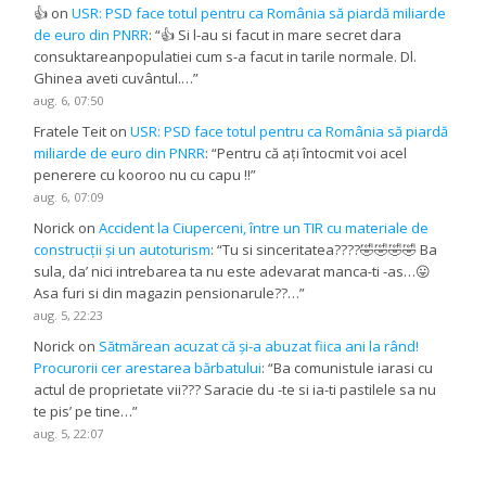
👍
on
USR: PSD face totul pentru ca România să piardă miliarde
de euro din PNRR
: “
👍 Si l-au si facut in mare secret dara
consuktareanpopulatiei cum s-a facut in tarile normale. Dl.
Ghinea aveti cuvântul.…
”
aug. 6, 07:50
Fratele Teit
on
USR: PSD face totul pentru ca România să piardă
miliarde de euro din PNRR
: “
Pentru că ați întocmit voi acel
penerere cu kooroo nu cu capu !!
”
aug. 6, 07:09
Norick
on
Accident la Ciuperceni, între un TIR cu materiale de
construcții și un autoturism
: “
Tu si sinceritatea????🤣🤣🤣🤣 Ba
sula, da’ nici intrebarea ta nu este adevarat manca-ti -as…😛
Asa furi si din magazin pensionarule??…
”
aug. 5, 22:23
Norick
on
Sătmărean acuzat că și-a abuzat fiica ani la rând!
Procurorii cer arestarea bărbatului
: “
Ba comunistule iarasi cu
actul de proprietate vii??? Saracie du -te si ia-ti pastilele sa nu
te pis’ pe tine…
”
aug. 5, 22:07