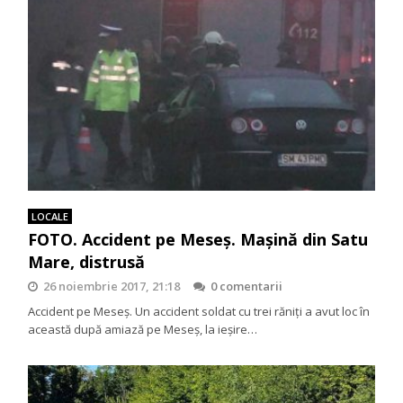
LOCALE
FOTO. Accident pe Meseş. Maşină din Satu
Mare, distrusă
26 noiembrie 2017, 21:18
0 comentarii
Accident pe Meseş. Un accident soldat cu trei răniţi a avut loc în
această după amiază pe Meseş, la ieşire…