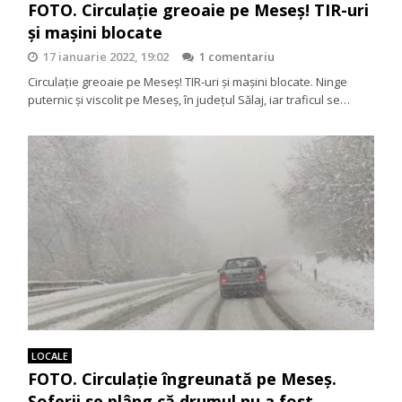
FOTO. Circulație greoaie pe Meseș! TIR-uri
și mașini blocate
17 ianuarie 2022, 19:02
1 comentariu
Circulație greoaie pe Meseș! TIR-uri și mașini blocate. Ninge
puternic și viscolit pe Meseș, în județul Sălaj, iar traficul se…
LOCALE
FOTO. Circulație îngreunată pe Meseș.
Șoferii se plâng că drumul nu a fost