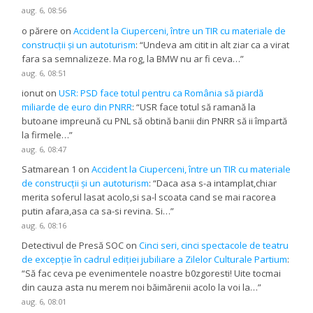
aug. 6, 08:56
o părere
on
Accident la Ciuperceni, între un TIR cu materiale de
construcții și un autoturism
: “
Undeva am citit in alt ziar ca a virat
fara sa semnalizeze. Ma rog, la BMW nu ar fi ceva…
”
aug. 6, 08:51
ionut
on
USR: PSD face totul pentru ca România să piardă
miliarde de euro din PNRR
: “
USR face totul să ramană la
butoane impreună cu PNL să obtină banii din PNRR să ii împartă
la firmele…
”
aug. 6, 08:47
Satmarean 1
on
Accident la Ciuperceni, între un TIR cu materiale
de construcții și un autoturism
: “
Daca asa s-a intamplat,chiar
merita soferul lasat acolo,si sa-l scoata cand se mai racorea
putin afara,asa ca sa-si revina. Si…
”
aug. 6, 08:16
Detectivul de Presă SOC
on
Cinci seri, cinci spectacole de teatru
de excepție în cadrul ediției jubiliare a Zilelor Culturale Partium
:
“
Să fac ceva pe evenimentele noastre b0zgoresti! Uite tocmai
din cauza asta nu merem noi băimărenii acolo la voi la…
”
aug. 6, 08:01