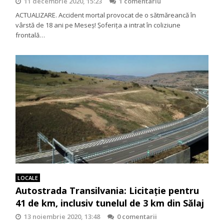
11 decembrie 2020, 15:23
1 comentariu
ACTUALIZARE. Accident mortal provocat de o sătmăreancă în
vârstă de 18 ani pe Meseș! Şoferiţa a intrat în coliziune
frontală…
LOCALE
Autostrada Transilvania: Licitație pentru
41 de km, inclusiv tunelul de 3 km din Sălaj
13 noiembrie 2020, 13:48
0 comentarii