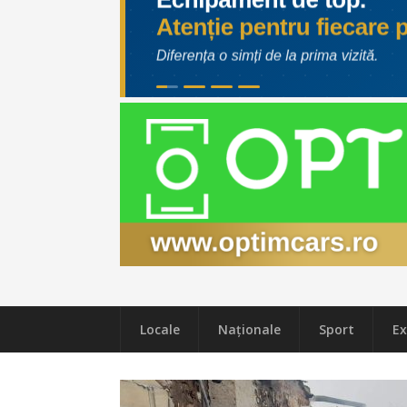
Locale
Naţionale
Sport
Ex