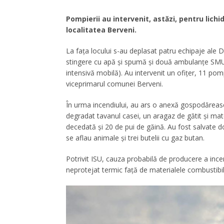
Pompierii au intervenit, astăzi, pentru lichi
localitatea Berveni.
La fața locului s-au deplasat patru echipaje ale
stingere cu apă și spumă și două ambulanțe SMUR
intensivă mobilă). Au intervenit un ofițer, 11 pomp
viceprimarul comunei Berveni.
În urma incendiului, au ars o anexă gospodăreasc
degradat tavanul casei, un aragaz de gătit și mater
decedată și 20 de pui de găină. Au fost salvate d
se aflau animale și trei butelii cu gaz butan.
Potrivit ISU, cauza probabilă de producere a ince
neprotejat termic față de materialele combustibil