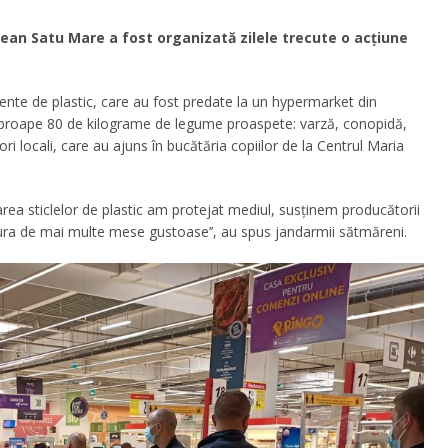
țean Satu Mare a fost organizată zilele trecute o acțiune
iente de plastic, care au fost predate la un hypermarket din
aproape 80 de kilograme de legume proaspete: varză, conopidă,
ori locali, care au ajuns în bucătăria copiilor de la Centrul Maria
darea sticlelor de plastic am protejat mediul, susținem producătorii
bucura de mai multe mese gustoase’’, au spus jandarmii sătmăreni.