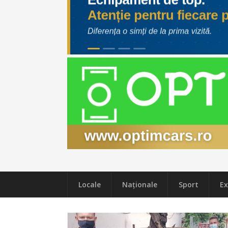
Locale
Naţionale
Sport
Ex