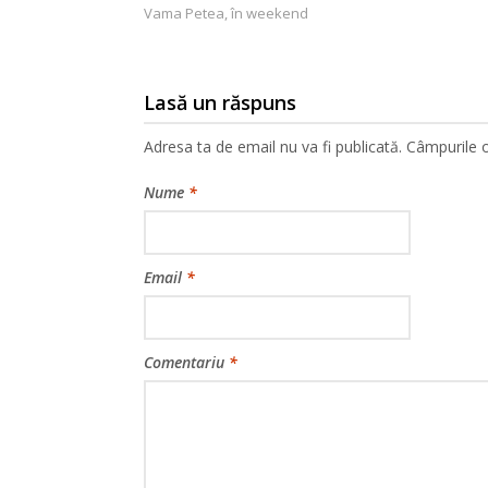
în
Vama Petea, în weekend
articole
Lasă un răspuns
Adresa ta de email nu va fi publicată.
Câmpurile o
Nume
*
Email
*
Comentariu
*