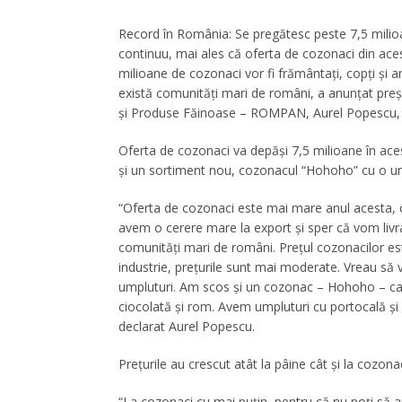
Record în România: Se pregătesc peste 7,5 milioan
continuu, mai ales că oferta de cozonaci din ace
milioane de cozonaci vor fi frământați, copți și amb
există comunități mari de români, a anunțat preş
şi Produse Făinoase – ROMPAN, Aurel Popescu, p
Oferta de cozonaci va depăşi 7,5 milioane în acest
și un sortiment nou, cozonacul “Hohoho” cu o u
“Oferta de cozonaci este mai mare anul acesta, 
avem o cerere mare la export şi sper că vom livra
comunităţi mari de români. Preţul cozonacilor este 
industrie, preţurile sunt mai moderate. Vreau să
umpluturi. Am scos şi un cozonac – Hohoho – car
ciocolată şi rom. Avem umpluturi cu portocală şi 
declarat Aurel Popescu.
Prețurile au crescut atât la pâine cât și la cozonac
“La cozonaci cu mai puţin, pentru că nu poţi să ai