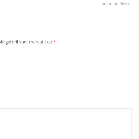
şuturi pe fiica ei
bligatorii sunt marcate cu
*