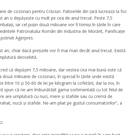
e de cozonaci pentru Crăciun. Patiseriile din țară lucrează la foc
st an o depășește cu mult pe cea de anul trecut. Peste 7,5
alați, iar cel puțin două milioane vor fi trimiși în țările în care
edintele Patronatului Român din Industria de Morărit, Panificaţie
otrivit Agerpres.
 an, chiar dacă preţurile vor fi mai mari decât anul trecut. Există
mplutură deosebită.
cred că depăşim 7,5 milioane, dar vestea cea mai bună este că
 două milioane de cozonaci, în special în ţările unde există
între 10 şi 50-60 de lei pe kilogram la cofetării, dar la noi, în
 vă spun că ne-am îmbunătăţit gama sortimentală cu tot felul de
e are umplutură cu nuci, mere şi stafide sau cu cremă de
rahat, nucă şi stafide. Ne-am pliat pe gustul consumatorilor”, a
i.
 aşa o creştere, deşi este incredibil ca pe o pungă în care bagi