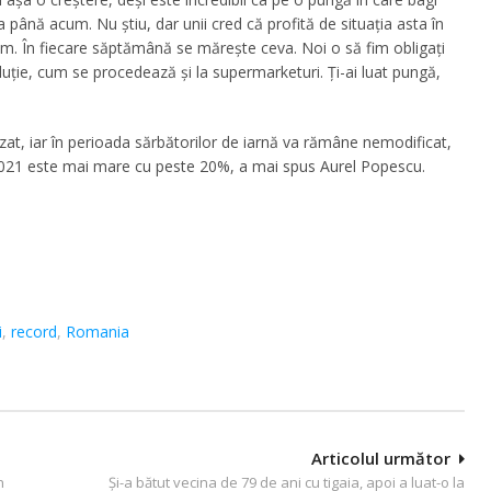
 până acum. Nu ştiu, dar unii cred că profită de situaţia asta în
m. În fiecare săptămână se măreşte ceva. Noi o să fim obligaţi
uţie, cum se procedează şi la supermarketuri. Ţi-ai luat pungă,
lizat, iar în perioada sărbătorilor de iarnă va rămâne nemodificat,
2021 este mai mare cu peste 20%, a mai spus Aurel Popescu.
i
,
record
,
Romania
Articolul următor
n
Şi-a bătut vecina de 79 de ani cu tigaia, apoi a luat-o la