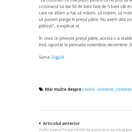
cozonacul să dai 50 de bani faţă de 5 bani cât era
care ne aflăm şi hai să mărim, să mărim, să mări
să punem punga în preţul pâinii. Nu avem altă sol
plăteşti”, a explicat el.
În ceea ce priveşte preţul pâinii, acesta s-a stabi
însă raportat la perioada noiembrie-decembrie 
Sursa:
Digi24
Mai multe despre
cerere
,
comenzi
,
cozonac
Navigare
Articolul anterior
Trafic intens! Peste 50.000 de persoane au intrat pri