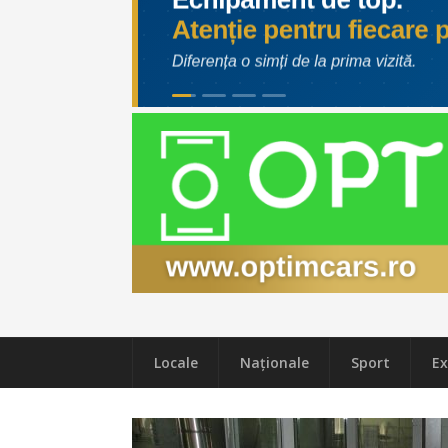
Locale
Naţionale
Sport
Ex