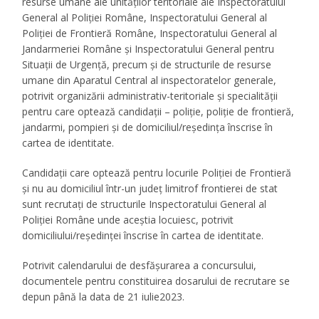
resurse umane ale unităților teritoriale ale Inspectoratului
General al Poliției Române, Inspectoratului General al
Poliției de Frontieră Române, Inspectoratului General al
Jandarmeriei Române și Inspectoratului General pentru
Situații de Urgență, precum și de structurile de resurse
umane din Aparatul Central al inspectoratelor generale,
potrivit organizării administrativ-teritoriale și specialității
pentru care optează candidații – poliție, poliție de frontieră,
jandarmi, pompieri și de domiciliul/reședința înscrise în
cartea de identitate.
Candidații care optează pentru locurile Poliției de Frontieră
și nu au domiciliul într-un județ limitrof frontierei de stat
sunt recrutați de structurile Inspectoratului General al
Poliției Române unde aceștia locuiesc, potrivit
domiciliului/reședinței înscrise în cartea de identitate.
Potrivit calendarului de desfășurarea a concursului,
documentele pentru constituirea dosarului de recrutare se
depun până la data de 21 iulie2023.