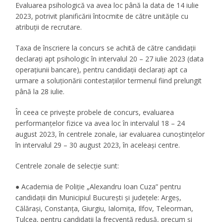
Evaluarea psihologică va avea loc până la data de 14 iulie
2023, potrivit planificării întocmite de către unitățile cu
atribuții de recrutare.
Taxa de înscriere la concurs se achită de către candidații
declarați apt psihologic în intervalul 20 – 27 iulie 2023 (data
operațiunii bancare), pentru candidații declarați apt ca
urmare a soluționării contestațiilor termenul fiind prelungit
până la 28 iulie.
În ceea ce privește probele de concurs, evaluarea
performanțelor fizice va avea loc în intervalul 18 – 24
august 2023, în centrele zonale, iar evaluarea cunoștințelor
în intervalul 29 – 30 august 2023, în aceleași centre.
Centrele zonale de selecție sunt:
● Academia de Poliție „Alexandru Ioan Cuza” pentru
candidații din Municipiul București și județele: Argeș,
Călărași, Constanța, Giurgiu, Ialomița, Ilfov, Teleorman,
Tulcea, pentru candidații la frecvență redusă, precum și