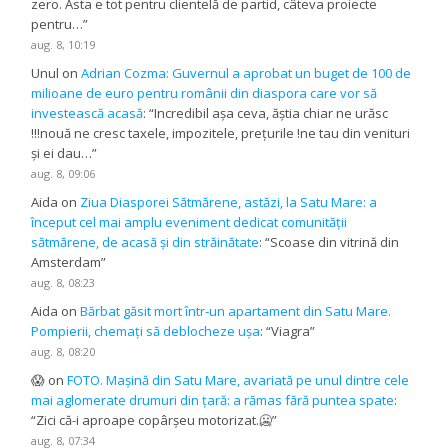
zero. Asta e tot pentru clientelă de partid, câteva proiecte
pentru…
”
aug. 8, 10:19
Unul
on
Adrian Cozma: Guvernul a aprobat un buget de 100 de
milioane de euro pentru românii din diaspora care vor să
investească acasă
: “
Incredibil așa ceva, ăștia chiar ne urăsc
!!!nouă ne cresc taxele, impozitele, prețurile !ne tau din venituri
și ei dau…
”
aug. 8, 09:06
Aida
on
Ziua Diasporei Sătmărene, astăzi, la Satu Mare: a
început cel mai amplu eveniment dedicat comunității
sătmărene, de acasă și din străinătate
: “
Scoase din vitrină din
Amsterdam
”
aug. 8, 08:23
Aida
on
Bărbat găsit mort într-un apartament din Satu Mare.
Pompierii, chemați să deblocheze ușa
: “
Viagra
”
aug. 8, 08:20
😱
on
FOTO. Mașină din Satu Mare, avariată pe unul dintre cele
mai aglomerate drumuri din țară: a rămas fără puntea spate
:
“
Zici că-i aproape copârșeu motorizat.🥶
”
aug. 8, 07:34