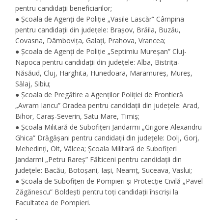
pentru candidații beneficiarilor;
● Școala de Agenți de Poliție „Vasile Lascăr” Câmpina
pentru candidații din județele: Brașov, Brăila, Buzău,
Covasna, Dâmbovița, Galați, Prahova, Vrancea;
● Școala de Agenți de Poliție „Septimiu Mureșan” Cluj-
Napoca pentru candidații din județele: Alba, Bistrița-
Năsăud, Cluj, Harghita, Hunedoara, Maramureș, Mureș,
Sălaj, Sibiu;
● Școala de Pregătire a Agenților Poliției de Frontieră
„Avram Iancu” Oradea pentru candidații din județele: Arad,
Bihor, Caraș-Severin, Satu Mare, Timiș;
● Școala Militară de Subofițeri Jandarmi „Grigore Alexandru
Ghica” Drăgășani pentru candidații din județele: Dolj, Gorj,
Mehedinți, Olt, Vâlcea; Școala Militară de Subofițeri
Jandarmi „Petru Rareș” Fălticeni pentru candidații din
județele: Bacău, Botoșani, Iași, Neamț, Suceava, Vaslui;
● Școala de Subofițeri de Pompieri și Protecție Civilă „Pavel
Zăgănescu” Boldești pentru toți candidații înscriși la
Facultatea de Pompieri.