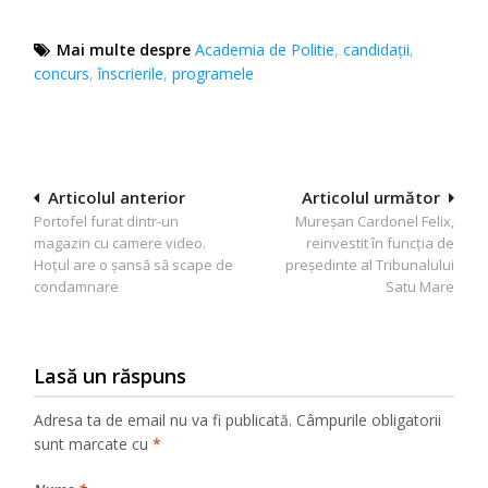
Mai multe despre
Academia de Politie
,
candidații
,
concurs
,
înscrierile
,
programele
Navigare
Articolul anterior
Articolul următor
Portofel furat dintr-un
Mureșan Cardonel Felix,
în
magazin cu camere video.
reinvestit în funcția de
articole
Hoțul are o șansă să scape de
președinte al Tribunalului
condamnare
Satu Mare
Lasă un răspuns
Adresa ta de email nu va fi publicată.
Câmpurile obligatorii
sunt marcate cu
*