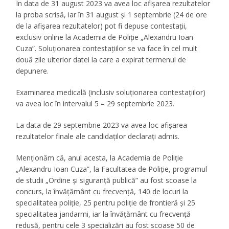
În data de 31 august 2023 va avea loc afișarea rezultatelor
la proba scrisă, iar în 31 august și 1 septembrie (24 de ore
de la afișarea rezultatelor) pot fi depuse contestații,
exclusiv online la Academia de Poliție „Alexandru Ioan
Cuza”. Soluționarea contestațiilor se va face în cel mult
două zile ulterior datei la care a expirat termenul de
depunere.
Examinarea medicală (inclusiv soluționarea contestațiilor)
va avea loc în intervalul 5 – 29 septembrie 2023.
La data de 29 septembrie 2023 va avea loc afișarea
rezultatelor finale ale candidaților declarați admis.
Menționăm că, anul acesta, la Academia de Poliție
„Alexandru Ioan Cuza”, la Facultatea de Poliție, programul
de studii „Ordine și siguranță publică” au fost scoase la
concurs, la învățământ cu frecvență, 140 de locuri la
specialitatea poliție, 25 pentru poliție de frontieră și 25
specialitatea jandarmi, iar la învățământ cu frecvență
redusă, pentru cele 3 specializări au fost scoase 50 de