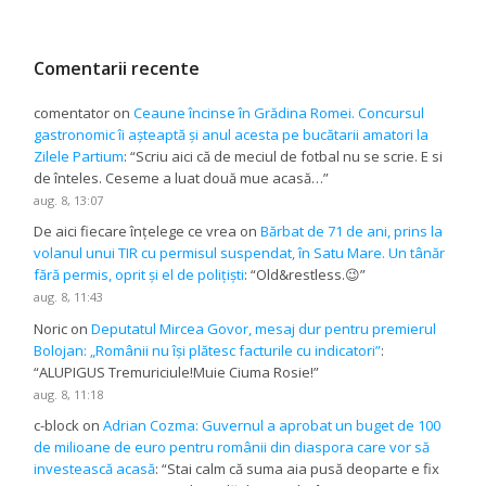
Comentarii recente
comentator
on
Ceaune încinse în Grădina Romei. Concursul
gastronomic îi așteaptă și anul acesta pe bucătarii amatori la
Zilele Partium
: “
Scriu aici că de meciul de fotbal nu se scrie. E si
de înteles. Ceseme a luat două mue acasă…
”
aug. 8, 13:07
De aici fiecare înțelege ce vrea
on
Bărbat de 71 de ani, prins la
volanul unui TIR cu permisul suspendat, în Satu Mare. Un tânăr
fără permis, oprit și el de polițiști
: “
Old&restless.😉
”
aug. 8, 11:43
Noric
on
Deputatul Mircea Govor, mesaj dur pentru premierul
Bolojan: „Românii nu își plătesc facturile cu indicatori”
:
“
ALUPIGUS Tremuriciule!Muie Ciuma Rosie!
”
aug. 8, 11:18
c-block
on
Adrian Cozma: Guvernul a aprobat un buget de 100
de milioane de euro pentru românii din diaspora care vor să
investească acasă
: “
Stai calm că suma aia pusă deoparte e fix