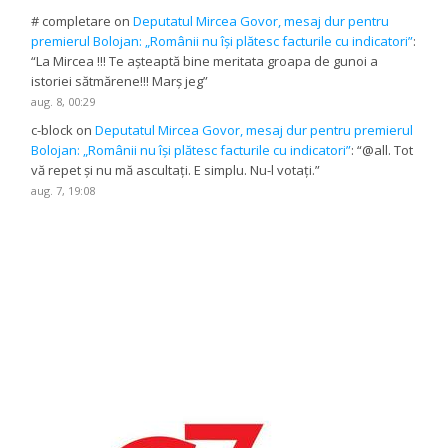
# completare
on
Deputatul Mircea Govor, mesaj dur pentru
premierul Bolojan: „Românii nu își plătesc facturile cu indicatori”
:
“
La Mircea !!! Te așteaptă bine meritata groapa de gunoi a
istoriei sătmărene!!! Marș jeg
”
aug. 8, 00:29
c-block
on
Deputatul Mircea Govor, mesaj dur pentru premierul
Bolojan: „Românii nu își plătesc facturile cu indicatori”
: “
@all. Tot
vă repet și nu mă ascultați. E simplu. Nu-l votați.
”
aug. 7, 19:08