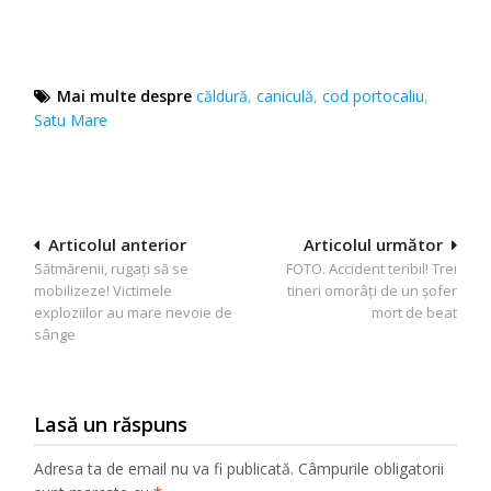
Mai multe despre
căldură
,
caniculă
,
cod portocaliu
,
Satu Mare
Navigare
Articolul anterior
Articolul următor
Sătmărenii, rugați să se
FOTO. Accident teribil! Trei
în
mobilizeze! Victimele
tineri omorâți de un șofer
articole
exploziilor au mare nevoie de
mort de beat
sânge
Lasă un răspuns
Adresa ta de email nu va fi publicată.
Câmpurile obligatorii