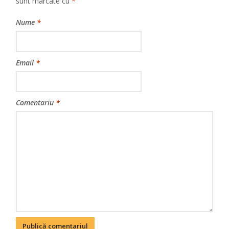
sunt marcate cu
*
Nume
*
Email
*
Comentariu
*