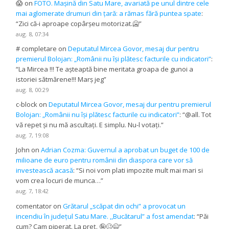
😱
on
FOTO. Mașină din Satu Mare, avariată pe unul dintre cele
mai aglomerate drumuri din țară: a rămas fără puntea spate
:
“
Zici că-i aproape copârșeu motorizat.🥶
”
aug. 8, 07:34
# completare
on
Deputatul Mircea Govor, mesaj dur pentru
premierul Bolojan: „Românii nu își plătesc facturile cu indicatori”
:
“
La Mircea !!! Te așteaptă bine meritata groapa de gunoi a
istoriei sătmărene!!! Marș jeg
”
aug. 8, 00:29
c-block
on
Deputatul Mircea Govor, mesaj dur pentru premierul
Bolojan: „Românii nu își plătesc facturile cu indicatori”
: “
@all. Tot
vă repet și nu mă ascultați. E simplu. Nu-l votați.
”
aug. 7, 19:08
John
on
Adrian Cozma: Guvernul a aprobat un buget de 100 de
milioane de euro pentru românii din diaspora care vor să
investească acasă
: “
Si noi vom plati impozite mult mai mari si
vom crea locuri de munca…
”
aug. 7, 18:42
comentator
on
Grătarul „scăpat din ochi” a provocat un
incendiu în județul Satu Mare. ,,Bucătarul” a fost amendat
: “
Păi
cum? Cam piperat. La preț. 🤪🥴😉
”