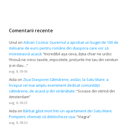
Comentarii recente
Unul
on
Adrian Cozma: Guvernul a aprobat un buget de 100 de
milioane de euro pentru românii din diaspora care vor să
investească acasă
: “
Incredibil așa ceva, ăștia chiar ne urăsc
!!!nouă ne cresc taxele, impozitele, prețurile !ne tau din venituri
și ei dau…
”
aug. 8, 09:06
Aida
on
Ziua Diasporei Sătmărene, astăzi, la Satu Mare: a
început cel mai amplu eveniment dedicat comunității
sătmărene, de acasă și din străinătate
: “
Scoase din vitrină din
Amsterdam
”
aug. 8, 08:23
Aida
on
Bărbat găsit mort într-un apartament din Satu Mare.
Pompierii, chemați să deblocheze ușa
: “
Viagra
”
aug. 8, 08:20