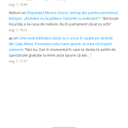
aug. 7, 18:40
Nebun
on
Deputatul Mircea Govor, mesaj dur pentru premierul
Bolojan: „Românii nu își plătesc facturile cu indicatori”
: “
Bă boule
locul tău e la casa de nebuni. Nu în parlament căcat cu ochi
”
aug. 7, 18:21
🙏
on
Cine este bărbatul văzut cu o cruce în spate pe străzile
din Satu Mare. Povestea celui care spune că vrea să inspire
oamenii
: “
Nici eu. Dar în momentul în care te dedai la astfel de
spectacole gratuite la mine asta spune că am…
”
aug. 7, 17:37