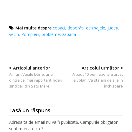
Mai multe despre
copaci
,
doborâți
,
echipajele
,
județul
vecin
,
Pompierii
,
probleme
,
zapada
Navigare
Articolul anterior
Articolul următor
A murit Vasile Dârle, unul
A băut 10 beri, apoi s-a urcat
în
dintre cei mai importanţi lideri
la volan. Va sta ani de zile în
articole
sindicali din Satu Mare
închisoare
Lasă un răspuns
Adresa ta de email nu va fi publicată.
Câmpurile obligatorii
sunt marcate cu
*