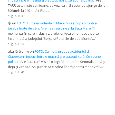
impact între o mașină și o autoutilitară. Ce spune poliția
: “
Are
TARR asta niste camioane, ca vezi ca in 2 secunde ajunge de la
50 km/h la 140 km/h. Putea…
”
aug. 7, 14:39
🤪
on
FOTO. Furtună violentă în Maramureș: copaci rupți și
tarabe luate de vânt. Vremea rea vine și la Satu Mare
: “
În
momentul în care inclusiv ziarele lor locale numesc o parte
însemnată a județului (Borșa și Poienile de sub Munte)…
”
aug. 7, 13:56
altu fără bmw
on
FOTO. Cum s-a produs accidentul din
Ciuperceni: impact între o mașină și o autoutilitară. Ce spune
poliția
: “
Are ăsta cu BMW-ul o logică beton rău! Semnalizează și
deja și virează. Asigurare că e calea liberă pentru manevră?…
”
aug. 7, 13:46