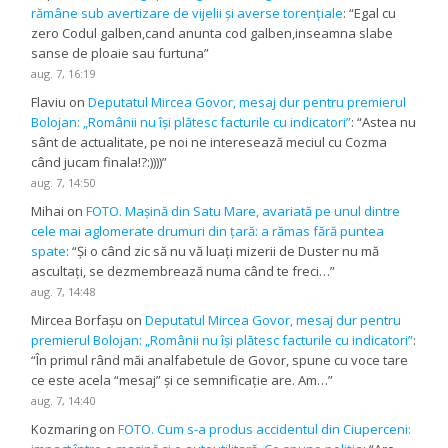
rămâne sub avertizare de vijelii și averse torențiale
: “
Egal cu
zero Codul galben,cand anunta cod galben,inseamna slabe
sanse de ploaie sau furtuna
”
aug. 7, 16:19
Flaviu
on
Deputatul Mircea Govor, mesaj dur pentru premierul
Bolojan: „Românii nu își plătesc facturile cu indicatori”
: “
Astea nu
sânt de actualitate, pe noi ne interesează meciul cu Cozma
când jucam finala!?:))))
”
aug. 7, 14:50
Mihai
on
FOTO. Mașină din Satu Mare, avariată pe unul dintre
cele mai aglomerate drumuri din țară: a rămas fără puntea
spate
: “
Și o când zic să nu vă luați mizerii de Duster nu mă
ascultați, se dezmembrează numa când te freci…
”
aug. 7, 14:48
Mircea Borfașu
on
Deputatul Mircea Govor, mesaj dur pentru
premierul Bolojan: „Românii nu își plătesc facturile cu indicatori”
:
“
În primul rând măi analfabetule de Govor, spune cu voce tare
ce este acela “mesaj” și ce semnificație are. Am…
”
aug. 7, 14:40
Kozmaring
on
FOTO. Cum s-a produs accidentul din Ciuperceni: