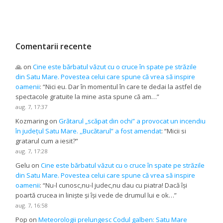
Comentarii recente
🙏
on
Cine este bărbatul văzut cu o cruce în spate pe străzile
din Satu Mare. Povestea celui care spune că vrea să inspire
oamenii
: “
Nici eu. Dar în momentul în care te dedai la astfel de
spectacole gratuite la mine asta spune că am…
”
aug. 7, 17:37
Kozmaring
on
Grătarul „scăpat din ochi” a provocat un incendiu
în județul Satu Mare. ,,Bucătarul” a fost amendat
: “
Micii si
gratarul cum a iesit?
”
aug. 7, 17:28
Gelu
on
Cine este bărbatul văzut cu o cruce în spate pe străzile
din Satu Mare. Povestea celui care spune că vrea să inspire
oamenii
: “
Nu-l cunosc,nu-l judec,nu dau cu piatra! Dacă își
poartă crucea in liniște și își vede de drumul lui e ok…
”
aug. 7, 16:58
Pop
on
Meteorologii prelungesc Codul galben: Satu Mare