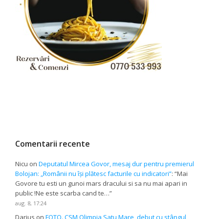
Comentarii recente
Nicu
on
Deputatul Mircea Govor, mesaj dur pentru premierul
Bolojan: „Românii nu își plătesc facturile cu indicatori”
: “
Mai
Govore tu esti un gunoi mars dracului si sa nu mai apari in
public !Ne este scarba cand te…
”
aug. 8, 17:24
Darius
on
FOTO. CSM Olimpia Satu Mare, debut cu stângul