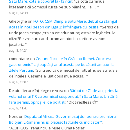
Satu Mare: cota a coborât la -137 cm
: “
La cota cu minus
înseamnă că Someșul curge pe sub pământ. Ha,…..
”
aug. 8, 14:39
Gheorghe
on
FOTO. CSM Olimpia Satu Mare, debut cu stângul
acasă în noul sezon din Liga 2: înfrângere cu Reșița
: “
Serios da
unde joaca echipa(era sa zic adunatura) asta?Pe legheleu la
olizo?Pe vremuri cand jucam amatori in cartiere aveam
jucatori…
”
aug. 8, 14:21
comentator
on
Ceaune încinse în Grădina Romei. Concursul
gastronomic îi așteaptă și anul acesta pe bucătarii amatori la
Zilele Partium
: “
Scriu aici că de meciul de fotbal nu se scrie. E si
de înteles. Ceseme a luat două mue acasă…
”
aug. 8, 13:07
De aici fiecare înțelege ce vrea
on
Bărbat de 71 de ani, prins la
volanul unui TIR cu permisul suspendat, în Satu Mare. Un tânăr
fără permis, oprit și el de polițiști
: “
Old&restless.😉
”
aug. 8, 11:43
Noric
on
Deputatul Mircea Govor, mesaj dur pentru premierul
Bolojan: „Românii nu își plătesc facturile cu indicatori”
:
“
ALUPIGUS Tremuriciule!Muie Ciuma Rosie!
”