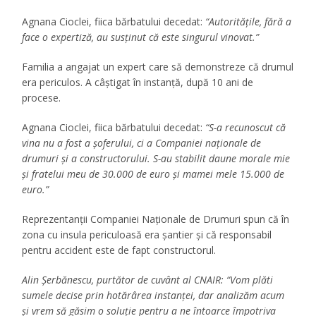
Agnana Cioclei, fiica bărbatului decedat:
“Autoritățile, fără a
face o expertiză, au susținut că este singurul vinovat.”
Familia a angajat un expert care să demonstreze că drumul
era periculos. A câștigat în instanță, după 10 ani de
procese.
Agnana Cioclei, fiica bărbatului decedat:
“S-a recunoscut că
vina nu a fost a șoferului, ci a Companiei naționale de
drumuri și a constructorului. S-au stabilit daune morale mie
și fratelui meu de 30.000 de euro și mamei mele 15.000 de
euro.”
Reprezentanții Companiei Naționale de Drumuri spun că în
zona cu insula periculoasă era șantier și că responsabil
pentru accident este de fapt constructorul.
Alin Șerbănescu, purtător de cuvânt al CNAIR: “Vom plăti
sumele decise prin hotărârea instanței, dar analizăm acum
și vrem să găsim o soluție pentru a ne întoarce împotriva