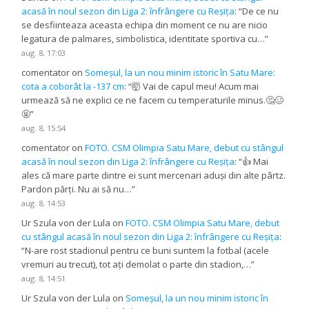
acasă în noul sezon din Liga 2: înfrângere cu Reșița
: “
De ce nu
se desfiinteaza aceasta echipa din moment ce nu are nicio
legatura de palmares, simbolistica, identitate sportiva cu…
”
aug. 8, 17:03
comentator
on
Someșul, la un nou minim istoric în Satu Mare:
cota a coborât la -137 cm
: “
🤯 Vai de capul meu! Acum mai
urmează să ne explici ce ne facem cu temperaturile minus.🤔🥴
🤬
”
aug. 8, 15:54
comentator
on
FOTO. CSM Olimpia Satu Mare, debut cu stângul
acasă în noul sezon din Liga 2: înfrângere cu Reșița
: “
👍 Mai
ales că mare parte dintre ei sunt mercenari aduși din alte pârtz.
Pardon părți. Nu ai să nu…
”
aug. 8, 14:53
Ur Szula von der Lula
on
FOTO. CSM Olimpia Satu Mare, debut
cu stângul acasă în noul sezon din Liga 2: înfrângere cu Reșița
:
“
N-are rost stadionul pentru ce buni suntem la fotbal (acele
vremuri au trecut), tot ați demolat o parte din stadion,…
”
aug. 8, 14:51
Ur Szula von der Lula
on
Someșul, la un nou minim istoric în