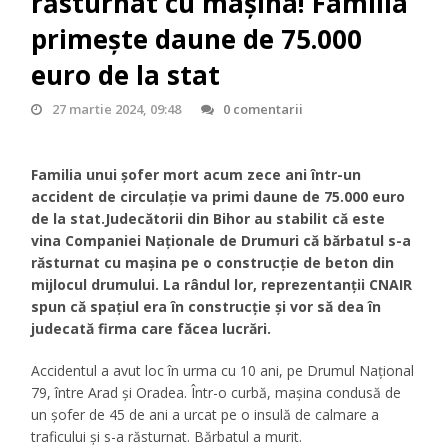
răsturnat cu mașina! Familia
primește daune de 75.000
euro de la stat
27 martie 2024, 09:48
0 comentarii
Familia unui șofer mort acum zece ani într-un
accident de circulație va primi daune de 75.000 euro
de la stat.Judecătorii din Bihor au stabilit că este
vina Companiei Naționale de Drumuri că bărbatul s-a
răsturnat cu mașina pe o construcție de beton din
mijlocul drumului. La rândul lor, reprezentanții CNAIR
spun că spațiul era în construcție și vor să dea în
judecată firma care făcea lucrări.
Accidentul a avut loc în urma cu 10 ani, pe Drumul Național
79, între Arad și Oradea. Într-o curbă, mașina condusă de
un șofer de 45 de ani a urcat pe o insulă de calmare a
traficului și s-a răsturnat. Bărbatul a murit.