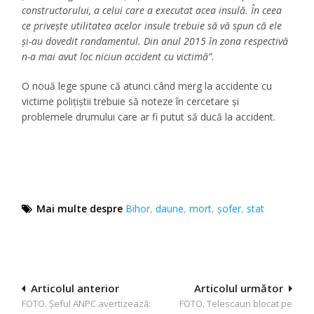
constructorului, a celui care a executat acea insulă. În ceea
ce privește utilitatea acelor insule trebuie să vă spun că ele
și-au dovedit randamentul. Din anul 2015 în zona respectivă
n-a mai avut loc niciun accident cu victimă”.
O nouă lege spune că atunci când merg la accidente cu
victime polițiștii trebuie să noteze în cercetare și
problemele drumului care ar fi putut să ducă la accident.
Mai multe despre
Bihor
,
daune
,
mort
,
şofer
,
stat
Navigare
Articolul anterior
Articolul următor
FOTO. Șeful ANPC avertizează:
FOTO. Telescaun blocat pe
în