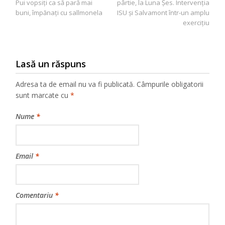
Pui vopsiți ca să pară mai
pârtie, la Luna Șes. Intervenția
articole
buni, împănaţi cu sallmonela
ISU și Salvamont într-un amplu
exercițiu
Lasă un răspuns
Adresa ta de email nu va fi publicată.
Câmpurile obligatorii
sunt marcate cu
*
Nume
*
Email
*
Comentariu
*