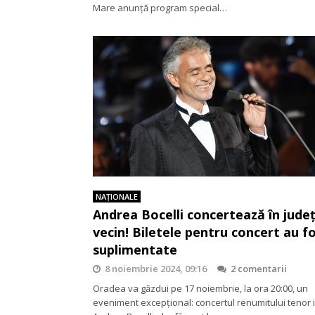
Mare anunță program special…
NAŢIONALE
Andrea Bocelli concertează în județ
vecin! Biletele pentru concert au f
suplimentate
8 noiembrie 2024, 09:16
2 comentarii
Oradea va găzdui pe 17 noiembrie, la ora 20:00, un
eveniment excepțional: concertul renumitului tenor i