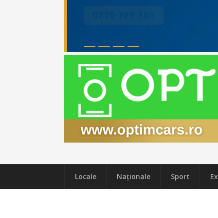
Locale
Naţionale
Sport
Ex