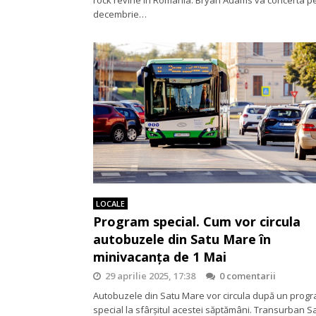
decembrie…
LOCALE
Program special. Cum vor circula
autobuzele din Satu Mare în
minivacanța de 1 Mai
29 aprilie 2025, 17:38
0 comentarii
Autobuzele din Satu Mare vor circula după un prog
special la sfârșitul acestei săptămâni. Transurban S