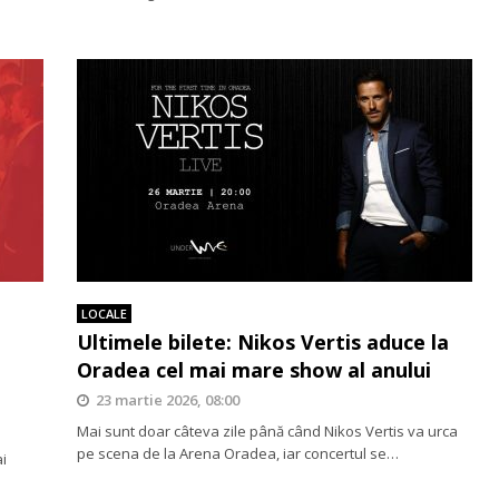
LOCALE
Ultimele bilete: Nikos Vertis aduce la
Oradea cel mai mare show al anului
23 martie 2026, 08:00
Mai sunt doar câteva zile până când Nikos Vertis va urca
pe scena de la Arena Oradea, iar concertul se…
ai