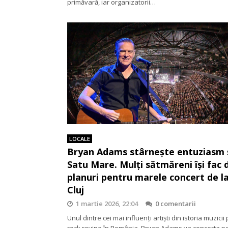
primăvară, iar organizatorii…
LOCALE
Bryan Adams stârnește entuziasm ș
Satu Mare. Mulți sătmăreni își fac 
planuri pentru marele concert de l
Cluj
1 martie 2026, 22:04
0 comentarii
Unul dintre cei mai influenți artiști din istoria muzicii
rock revine în România. Bryan Adams va concerta p