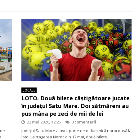
LOCALE
LOTO. Două bilete câștigătoare jucate
în județul Satu Mare. Doi sătmăreni au
pus mâna pe zeci de mii de lei
22 mai 2026, 12:25
0 comentarii
 de
Județul Satu Mare a avut parte de o duminică norocoasă la
e
loto. La tragerea Noroc din 17 mai, două bilete…