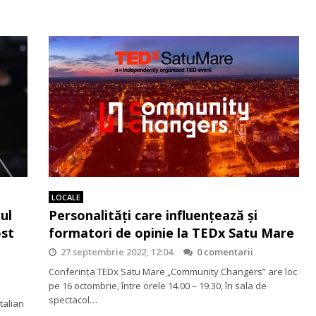
LOCALE
ul
Personalități care influențează și
ost
formatori de opinie la TEDx Satu Mare
27 septembrie 2022, 12:04
0 comentarii
Conferința TEDx Satu Mare „Community Changers” are loc
pe 16 octombrie, între orele 14.00 – 19.30, în sala de
spectacol…
talian