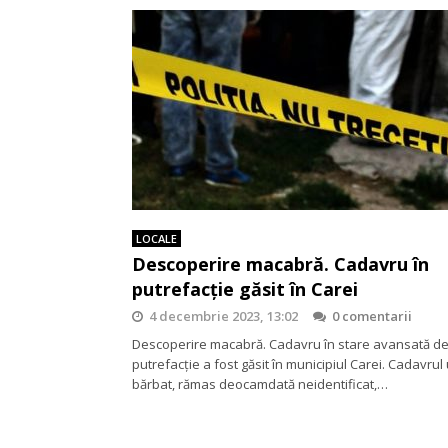
LOCALE
Descoperire macabră. Cadavru în
putrefacție găsit în Carei
4 decembrie 2023, 13:02
0 comentarii
Descoperire macabră. Cadavru în stare avansată d
putrefacție a fost găsit în municipiul Carei. Cadavrul
bărbat, rămas deocamdată neidentificat,…