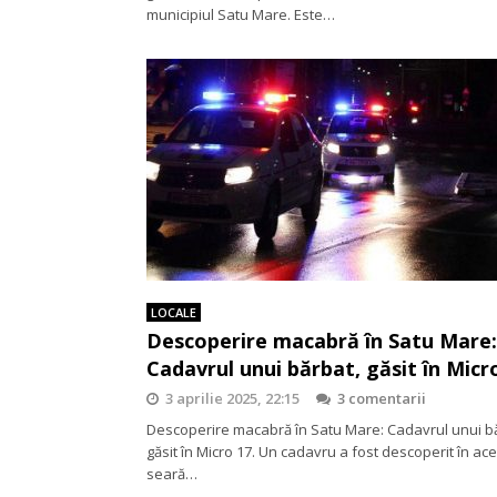
municipiul Satu Mare. Este…
LOCALE
Descoperire macabră în Satu Mare:
Cadavrul unui bărbat, găsit în Micr
3 aprilie 2025, 22:15
3 comentarii
Descoperire macabră în Satu Mare: Cadavrul unui b
găsit în Micro 17. Un cadavru a fost descoperit în ac
seară…