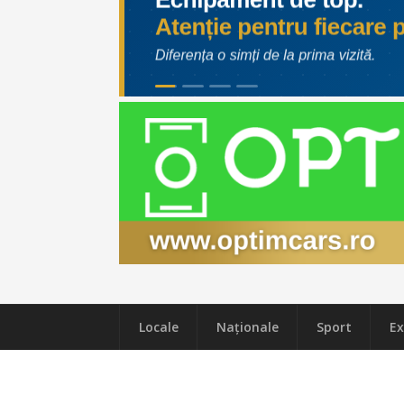
Locale
Naţionale
Sport
Ex