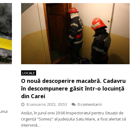
LOCALE
O nouă descoperire macabră. Cadavru
în descompunere găsit într-o locuință
din Carei
8 ianuarie 2023, 20:53
0 comentarii
e
 unui
Astăzi, în jurul orei 20:00 Inspectoratul pentru Situații de
Urgență "Someș" al județului Satu Mare, a fost alertat să
intervină…