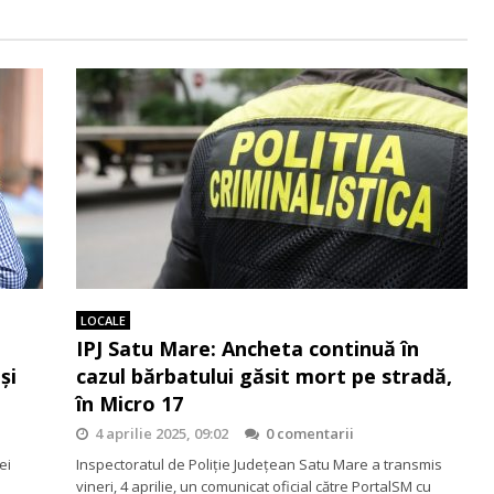
LOCALE
IPJ Satu Mare: Ancheta continuă în
și
cazul bărbatului găsit mort pe stradă,
în Micro 17
4 aprilie 2025, 09:02
0 comentarii
ei
Inspectoratul de Poliție Județean Satu Mare a transmis
vineri, 4 aprilie, un comunicat oficial către PortalSM cu