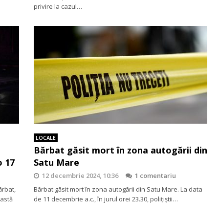
privire la cazul…
LOCALE
Bărbat găsit mort în zona autogării din
o 17
Satu Mare
12 decembrie 2024, 10:36
1 comentariu
ărbat,
Bărbat găsit mort în zona autogării din Satu Mare. La data
eastă
de 11 decembrie a.c., în jurul orei 23.30, polițiștii…