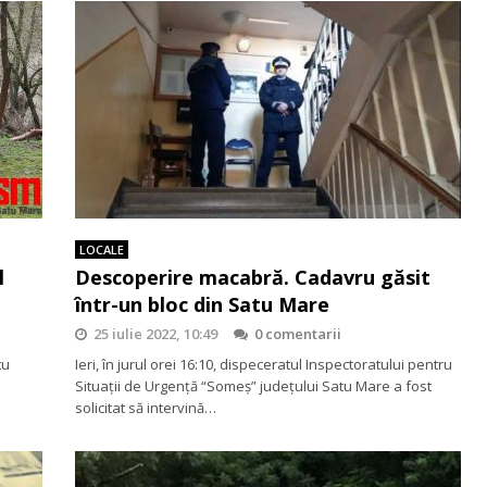
LOCALE
l
Descoperire macabră. Cadavru găsit
într-un bloc din Satu Mare
25 iulie 2022, 10:49
0 comentarii
tu
Ieri, în jurul orei 16:10, dispeceratul Inspectoratului pentru
Situații de Urgență “Someș” județului Satu Mare a fost
solicitat să intervină…