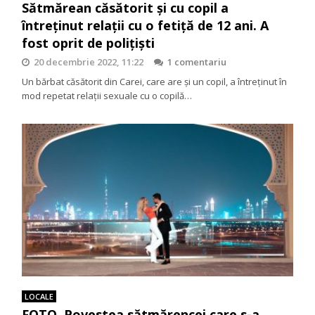
Sătmărean căsătorit și cu copil a
întreținut relații cu o fetiță de 12 ani. A
fost oprit de polițiști
20 decembrie 2022, 11:22
1 comentariu
Un bărbat căsătorit din Carei, care are și un copil, a întreținut în
mod repetat relații sexuale cu o copilă…
LOCALE
FOTO. Povestea sătmărencei care s-a