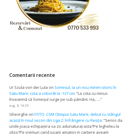
Comentarii recente
Ur Szula von der Lula
on
Someșul, la un nou minim istoric în
Satu Mare: cota a coborât la -137 cm
: “
La cota cu minus
înseamnă că Someșul curge pe sub pământ. Ha,…..
”
aug. 8, 14:39
Gheorghe
on
FOTO. CSM Olimpia Satu Mare, debut cu stângul
acasă în noul sezon din Liga 2: înfrângere cu Reșița
: “
Serios da
unde joaca echipa(era sa zic adunatura) asta?Pe legheleu la
olizo?Pe vremuri cand jucam amatori in cartiere aveam