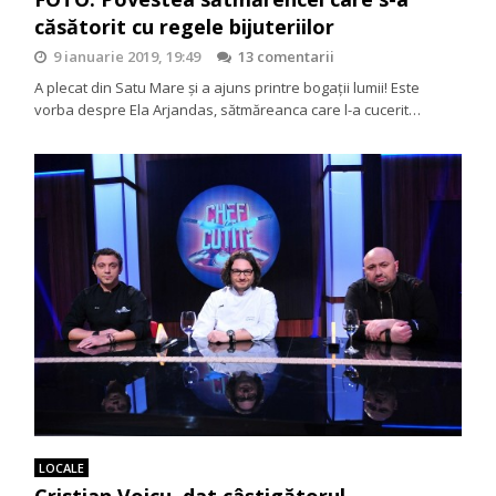
căsătorit cu regele bijuteriilor
9 ianuarie 2019, 19:49
13 comentarii
A plecat din Satu Mare şi a ajuns printre bogaţii lumii! Este
vorba despre Ela Arjandas, sătmăreanca care l-a cucerit…
LOCALE