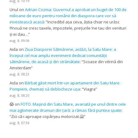
aug. 8, 10:19
Unul
on
Adrian Cozma: Guvernul a aprobat un buget de 100 de
milioane de euro pentru românii din diaspora care vor să
investească acasă
: “
Incredibil așa ceva, ăștia chiar ne urăsc
!!!nouă ne cresc taxele, impozitele, prețurile !ne tau din venituri
și ei dau…
”
aug. 8, 09:06
Aida
on
Ziua Diasporei Sătmărene, astăzi, la Satu Mare: a
început cel mai amplu eveniment dedicat comunității
sătmărene, de acasă și din străinătate
: “
Scoase din vitrină din
Amsterdam
”
aug. 8, 08:23
Aida
on
Bărbat găsit mort într-un apartament din Satu Mare.
Pompierii, chemați să deblocheze ușa
: “
Viagra
”
aug. 8, 08:20
😱
on
FOTO. Mașină din Satu Mare, avariată pe unul dintre cele
mai aglomerate drumuri din țară: a rămas fără puntea spate
:
“
Zici că-i aproape copârșeu motorizat.🥶
”
aug. 8, 07:34