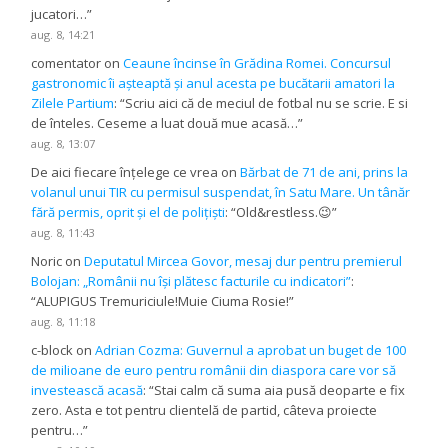
jucatori…
”
aug. 8, 14:21
comentator
on
Ceaune încinse în Grădina Romei. Concursul
gastronomic îi așteaptă și anul acesta pe bucătarii amatori la
Zilele Partium
: “
Scriu aici că de meciul de fotbal nu se scrie. E si
de înteles. Ceseme a luat două mue acasă…
”
aug. 8, 13:07
De aici fiecare înțelege ce vrea
on
Bărbat de 71 de ani, prins la
volanul unui TIR cu permisul suspendat, în Satu Mare. Un tânăr
fără permis, oprit și el de polițiști
: “
Old&restless.😉
”
aug. 8, 11:43
Noric
on
Deputatul Mircea Govor, mesaj dur pentru premierul
Bolojan: „Românii nu își plătesc facturile cu indicatori”
:
“
ALUPIGUS Tremuriciule!Muie Ciuma Rosie!
”
aug. 8, 11:18
c-block
on
Adrian Cozma: Guvernul a aprobat un buget de 100
de milioane de euro pentru românii din diaspora care vor să
investească acasă
: “
Stai calm că suma aia pusă deoparte e fix
zero. Asta e tot pentru clientelă de partid, câteva proiecte
pentru…
”