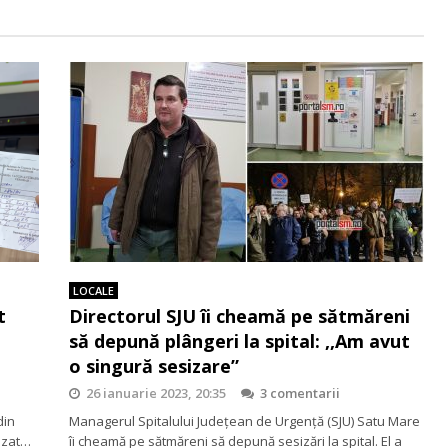
LOCALE
t
Directorul SJU îi cheamă pe sătmăreni
să depună plângeri la spital: ,,Am avut
o singură sesizare”
26 ianuarie 2023, 20:35
3 comentarii
din
Managerul Spitalului Județean de Urgență (SJU) Satu Mare
fuzat…
îi cheamă pe sătmăreni să depună sesizări la spital. El a