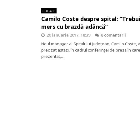
LOCALE
Camilo Coste despre spital: ”Trebu
mers cu brazdă adâncă”
20 ianuarie 2017, 18:39
8 comentarii
Noul manager al Spitalului Județean, Camilo Coste, 
precizat astăzi, în cadrul conferinței de presă în care
prezentat,…