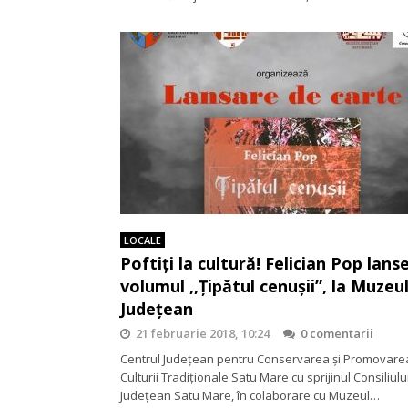
LOCALE
Poftiți la cultură! Felician Pop lans
volumul ,,Țipătul cenușii”, la Muzeu
Județean
21 februarie 2018, 10:24
0 comentarii
Centrul Județean pentru Conservarea și Promovare
Culturii Tradiționale Satu Mare cu sprijinul Consiliulu
Județean Satu Mare, în colaborare cu Muzeul…