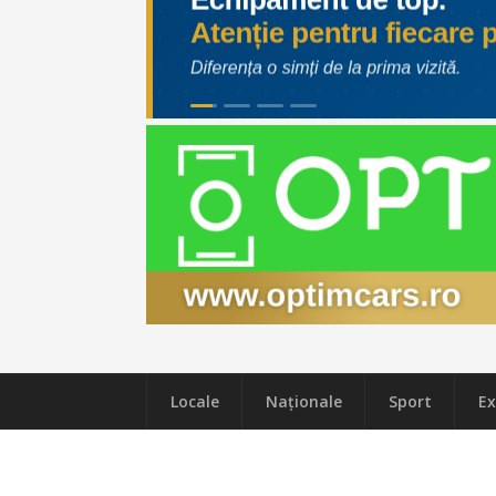
Locale
Naţionale
Sport
Ex