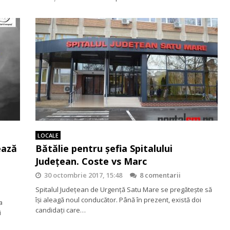
LOCALE
ează
Bătălie pentru șefia Spitalului
l
Județean. Coste vs Marc
30 octombrie 2017, 15:48
8 comentarii
Spitalul Județean de Urgență Satu Mare se pregătește să
își aleagă noul conducător. Până în prezent, există doi
a
candidați care…
i