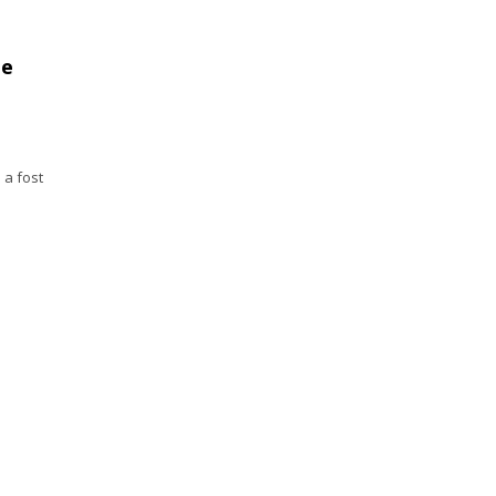
ie
a
 a fost