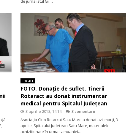
de jurnalistul Gil…
LOCALE
FOTO. Donație de suflet. Tinerii
nii
Rotaract au donat instrumentar
medical pentru Spitalul Județean
3 aprilie 2018, 14:14
3 comentarii
nță
Asociația Club Rotarcat Satu Mare a donat azi, marți, 3
E,
aprilie, Spitalului Județean Satu Mare, materialele
achiziționate în urma campaniei…