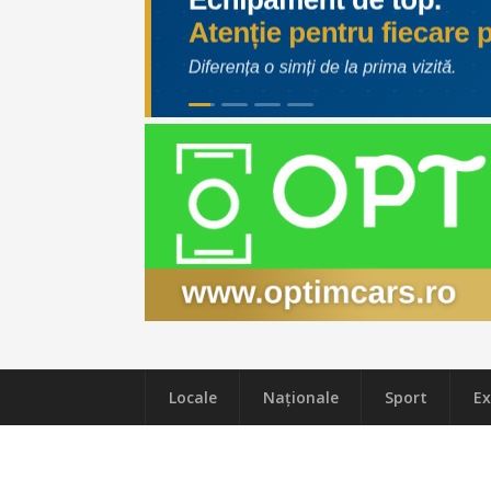
Locale
Naţionale
Sport
Ex