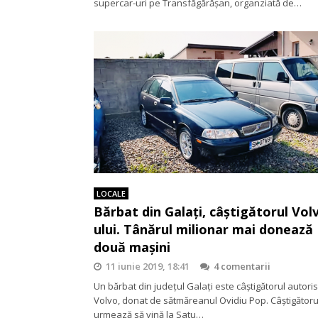
supercar-uri pe Transfăgărăşan, organziată de…
LOCALE
Bărbat din Galați, câștigătorul Vol
ului. Tânărul milionar mai donează
două mașini
11 iunie 2019, 18:41
4 comentarii
Un bărbat din județul Galați este câștigătorul autori
Volvo, donat de sătmăreanul Ovidiu Pop. Câștigătoru
urmează să vină la Satu…