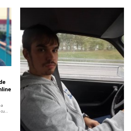
 de
nline
-a
e cu…