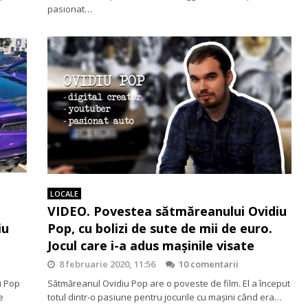
pasionat…
LOCALE
VIDEO. Povestea sătmăreanului Ovidiu
iu
Pop, cu bolizi de sute de mii de euro.
Jocul care i-a adus maşinile visate
8 februarie 2020, 11:56
10 comentarii
u Pop
Sătmăreanul Ovidiu Pop are o poveste de film. El a început
e
totul dintr-o pasiune pentru jocurile cu maşini când era…