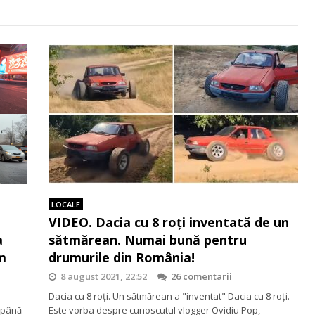
LOCALE
VIDEO. Dacia cu 8 roţi inventată de un
a
sătmărean. Numai bună pentru
m
drumurile din România!
8 august 2021, 22:52
26 comentarii
Dacia cu 8 roţi. Un sătmărean a "inventat" Dacia cu 8 roţi.
, până
Este vorba despre cunoscutul vlogger Ovidiu Pop,