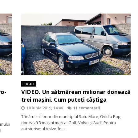
LOCALE
vo-
VIDEO. Un sătmărean milionar donează
trei mașini. Cum puteți câștiga
10 iunie 2019, 14:46
11 comentarii
Tânărul milionar din municipiul Satu Mare, Ovidiu Pop,
donează 3 mașini marca: Golf, Volvo și Audi. Pentru
smului
autoturismul Volvo, în…
l