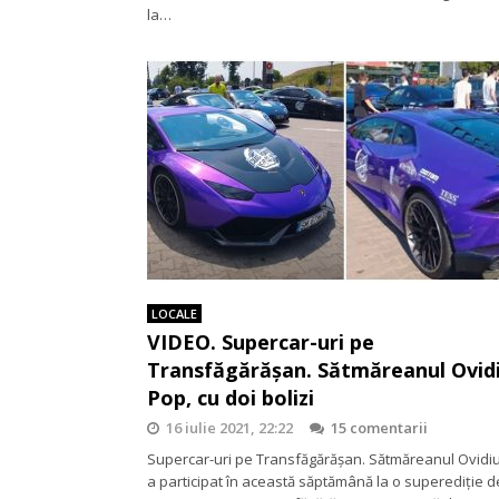
la…
LOCALE
VIDEO. Supercar-uri pe
Transfăgărăşan. Sătmăreanul Ovid
Pop, cu doi bolizi
16 iulie 2021, 22:22
15 comentarii
Supercar-uri pe Transfăgărăşan. Sătmăreanul Ovidi
a participat în această săptămână la o superediţie d