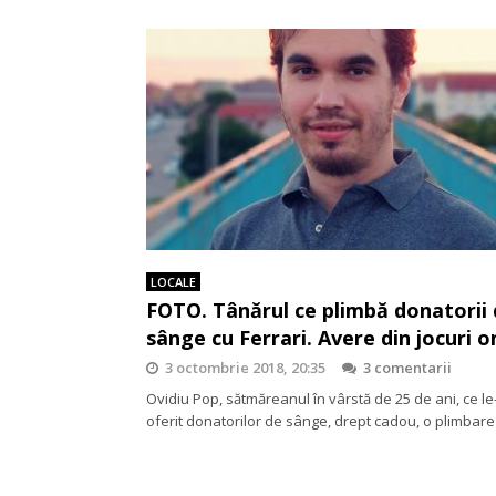
LOCALE
FOTO. Tânărul ce plimbă donatorii
sânge cu Ferrari. Avere din jocuri o
3 octombrie 2018, 20:35
3 comentarii
Ovidiu Pop, sătmăreanul în vârstă de 25 de ani, ce le
oferit donatorilor de sânge, drept cadou, o plimbar