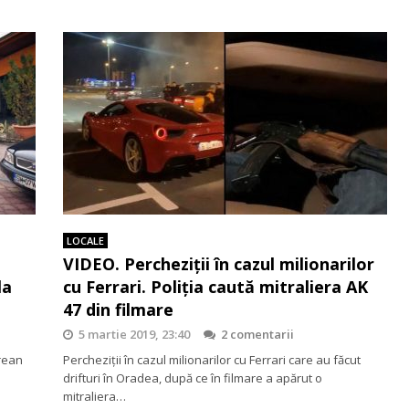
LOCALE
VIDEO. Percheziții în cazul milionarilor
la
cu Ferrari. Poliția caută mitraliera AK
47 din filmare
5 martie 2019, 23:40
2 comentarii
rean
Percheziții în cazul milionarilor cu Ferrari care au făcut
drifturi în Oradea, după ce în filmare a apărut o
mitraliera…