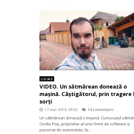
LOCALE
VIDEO. Un sătmărean donează o
maşină. Câştigătorul, prin tragere 
sorţi
17 mai 2019, 09:32
14 comentarii
Un sătmărean donează o maşină. Cunoscutul sătmă
Ovidiu Pop, proprietar al unei firme de software şi
pasionat de automobile, îşi…