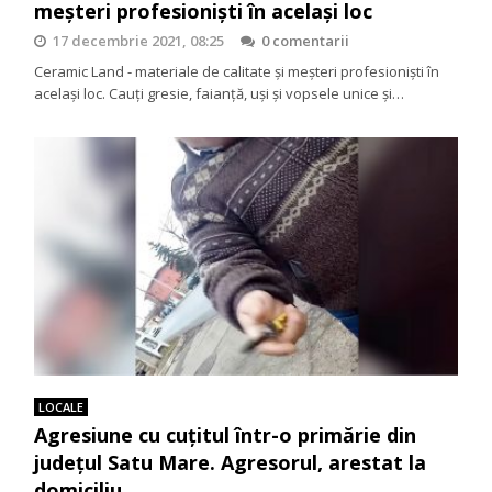
meşteri profesionişti în acelaşi loc
17 decembrie 2021, 08:25
0 comentarii
Ceramic Land - materiale de calitate şi meşteri profesionişti în
acelaşi loc. Cauţi gresie, faianţă, uşi şi vopsele unice şi…
LOCALE
Agresiune cu cuțitul într-o primărie din
județul Satu Mare. Agresorul, arestat la
domiciliu