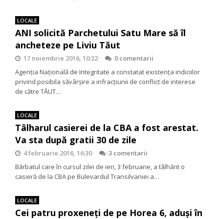
LOCALE
ANI solicită Parchetului Satu Mare să îl
ancheteze pe Liviu Tăut
17 noiembrie 2016, 10:32
0 comentarii
Agenția Națională de Integritate a constatat existența indiciilor
privind posibila săvârșire a infracțiunii de conflict de interese
de către TĂUT…
LOCALE
Tâlharul casierei de la CBA a fost arestat.
Va sta după gratii 30 de zile
4 februarie 2016, 16:30
3 comentarii
Bărbatul care în cursul zilei de ieri, 3 februarie, a tâlhărit o
casieră de la CBA pe Bulevardul Transilvaniei a…
LOCALE
Cei patru proxeneți de pe Horea 6, aduși în