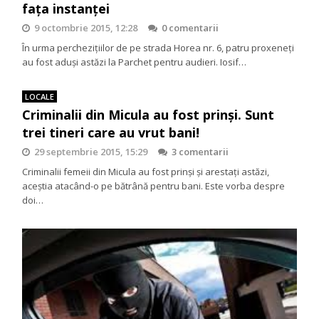
fața instanței
9 octombrie 2015, 12:28
0 comentarii
În urma perchezițiilor de pe strada Horea nr. 6, patru proxeneți
au fost aduși astăzi la Parchet pentru audieri. Iosif…
LOCALE
Criminalii din Micula au fost prinşi. Sunt
trei tineri care au vrut bani!
29 septembrie 2015, 15:29
3 comentarii
Criminalii femeii din Micula au fost prinşi şi arestaţi astăzi,
aceştia atacând-o pe bătrână pentru bani. Este vorba despre
doi…