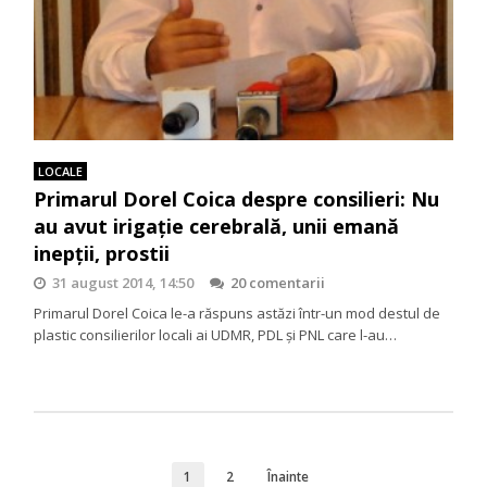
LOCALE
Primarul Dorel Coica despre consilieri: Nu
au avut irigaţie cerebrală, unii emană
inepţii, prostii
31 august 2014, 14:50
20 comentarii
Primarul Dorel Coica le-a răspuns astăzi într-un mod destul de
plastic consilierilor locali ai UDMR, PDL şi PNL care l-au…
1
2
Înainte