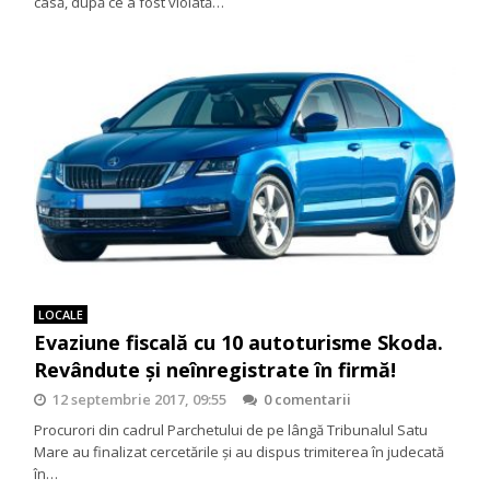
casă, după ce a fost violată…
LOCALE
Evaziune fiscală cu 10 autoturisme Skoda.
Revândute și neînregistrate în firmă!
12 septembrie 2017, 09:55
0 comentarii
Procurori din cadrul Parchetului de pe lângă Tribunalul Satu
Mare au finalizat cercetările şi au dispus trimiterea în judecată
în…