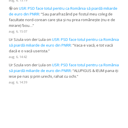
aug. 6, 15:19
🤪
on
USR: PSD face totul pentru ca România să piardă miliarde
de euro din PNRR
: “
Sau parafrazând pe fostul meu coleg de
facultate nord-corean care știa și nu prea românește (nu e de
mirare) ‘bou…
”
aug. 6, 15:07
Ur Szula von der Lula
on
USR: PSD face totul pentru ca România
să piardă miliarde de euro din PNRR
: “
Vaca e vacă, e tot vacă
dacă e o vacă userista.
”
aug. 6, 14:42
Ur Szula von der Lula
on
USR: PSD face totul pentru ca România
să piardă miliarde de euro din PNRR
: “
ALUPIGUS & IEUM pana iți
iese pe nas și prin urechi, rahat cu ochi.
”
aug. 6, 14:39