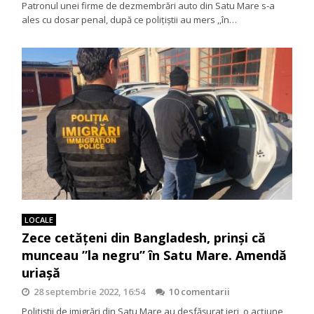
Patronul unei firme de dezmembrări auto din Satu Mare s-a
ales cu dosar penal, după ce polițiștii au mers ,,în…
LOCALE
Zece cetățeni din Bangladesh, prinși că
munceau ”la negru” în Satu Mare. Amendă
uriașă
28 septembrie 2022, 16:54
10 comentarii
Poliţiştii de imigrări din Satu Mare au desfăşurat ieri, o acţiune