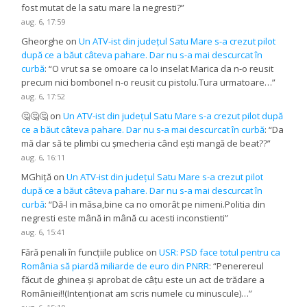
fost mutat de la satu mare la negresti?
”
aug. 6, 17:59
Gheorghe
on
Un ATV-ist din județul Satu Mare s-a crezut pilot
după ce a băut câteva pahare. Dar nu s-a mai descurcat în
curbă
: “
O vrut sa se omoare ca lo inselat Marica da n-o reusit
precum nici bombonel n-o reusit cu pistolu.Tura urmatoare…
”
aug. 6, 17:52
🤔🤔🤔
on
Un ATV-ist din județul Satu Mare s-a crezut pilot după
ce a băut câteva pahare. Dar nu s-a mai descurcat în curbă
: “
Da
mă dar să te plimbi cu șmecheria când ești mangă de beat??
”
aug. 6, 16:11
MGhiță
on
Un ATV-ist din județul Satu Mare s-a crezut pilot
după ce a băut câteva pahare. Dar nu s-a mai descurcat în
curbă
: “
Dă-l in măsa,bine ca no omorât pe nimeni.Politia din
negresti este mână in mână cu acesti inconstienti
”
aug. 6, 15:41
Fără penali în funcțiile publice
on
USR: PSD face totul pentru ca
România să piardă miliarde de euro din PNRR
: “
Penerereul
făcut de ghinea și aprobat de câțu este un act de trădare a
României!!(Intenționat am scris numele cu minuscule)…
”