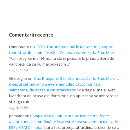
Comentarii recente
comentator
on
FOTO. Furtună violentă în Maramureș: copaci
rupți și tarabe luate de vânt. Vremea rea vine și la Satu Mare
:
“
Fain oraș, ce mai! Nimic nu stă în picioare la prima adiere de
vânt pică. Ca să nu mai povestim…
”
aug. 6, 18:58
Gheorghe
on
Ziua Diasporei Sătmărene, astăzi, la Satu Mare: a
început cel mai amplu eveniment dedicat comunității
sătmărene, de acasă și din străinătate
: “
Ma da pe unele le-ati
luat drept de acasa din dormitor si no apucat sa se imbrace sa-
si traga cate…
”
aug. 6, 17:59
pompier
on
Pompierul din Satu Mare acuzat de trei fapte
asupra unui minor rămâne în arest. A fost suspendat din cadrul
ISU și CSM Olimpia
: “
pai a fost protejatul lui dima si ulici. de ce a