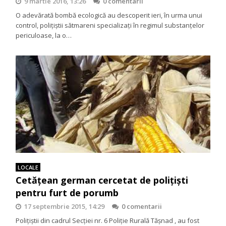
9 martie 2016, 13:26
0 comentarii
O adevărată bombă ecologică au descoperit ieri, în urma unui
control, poliţiştii sătmareni specializați în regimul substanțelor
periculoase, la o…
LOCALE
Cetățean german cercetat de polițiști
pentru furt de porumb
17 septembrie 2015, 14:29
0 comentarii
Polițiștii din cadrul Secției nr. 6 Poliție Rurală Tășnad , au fost