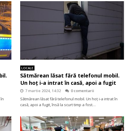
LOCALE
il.
Sătmărean lăsat fără telefonul mobil.
Un hoț i-a intrat în casă, apoi a fugit
7 martie 2024, 14:32
0 comentarii
 în
Sătmărean lăsat fără telefonul mobil. Un hoț i-a intrat în
casă, apoi a fugit, însă la scurt timp a fost…