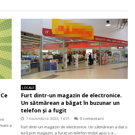
LOCALE
 Ce
Furt dintr-un magazin de electronice.
Un sătmărean a băgat în buzunar un
telefon și a fugit
7 noiembrie 2024, 14:31
0 comentarii
rii
rmani a
Furt dintr-un magazin de electronice. Un sătmărean a dat o
tură prin magazin, a furat un telefon mobil apoi s-a…