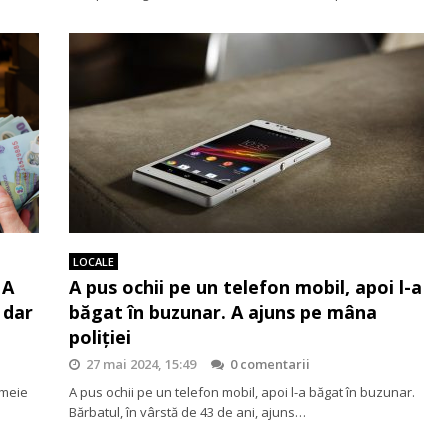
LOCALE
 A
A pus ochii pe un telefon mobil, apoi l-a
 dar
băgat în buzunar. A ajuns pe mâna
poliției
27 mai 2024, 15:49
0 comentarii
emeie
A pus ochii pe un telefon mobil, apoi l-a băgat în buzunar.
Bărbatul, în vârstă de 43 de ani, ajuns…