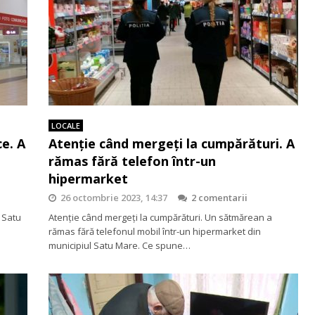
LOCALE
e. A
Atenție când mergeți la cumpărături. A
rămas fără telefon într-un
hipermarket
26 octombrie 2023, 14:37
2 comentarii
n Satu
Atenție când mergeți la cumpărături. Un sătmărean a
rămas fără telefonul mobil într-un hipermarket din
municipiul Satu Mare. Ce spune…