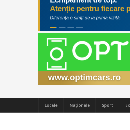
Locale
Naţionale
Sport
Ex