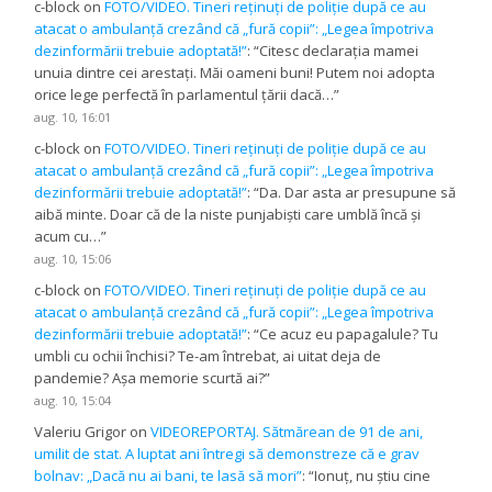
c-block
on
FOTO/VIDEO. Tineri reținuți de poliție după ce au
atacat o ambulanță crezând că „fură copii”: „Legea împotriva
dezinformării trebuie adoptată!”
: “
Citesc declarația mamei
unuia dintre cei arestați. Măi oameni buni! Putem noi adopta
orice lege perfectă în parlamentul țării dacă…
”
aug. 10, 16:01
c-block
on
FOTO/VIDEO. Tineri reținuți de poliție după ce au
atacat o ambulanță crezând că „fură copii”: „Legea împotriva
dezinformării trebuie adoptată!”
: “
Da. Dar asta ar presupune să
aibă minte. Doar că de la niste punjabiști care umblă încă și
acum cu…
”
aug. 10, 15:06
c-block
on
FOTO/VIDEO. Tineri reținuți de poliție după ce au
atacat o ambulanță crezând că „fură copii”: „Legea împotriva
dezinformării trebuie adoptată!”
: “
Ce acuz eu papagalule? Tu
umbli cu ochii închisi? Te-am întrebat, ai uitat deja de
pandemie? Așa memorie scurtă ai?
”
aug. 10, 15:04
Valeriu Grigor
on
VIDEOREPORTAJ. Sătmărean de 91 de ani,
umilit de stat. A luptat ani întregi să demonstreze că e grav
bolnav: „Dacă nu ai bani, te lasă să mori”
: “
Ionuț, nu știu cine