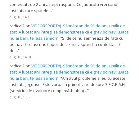
contestat . de 2 ani astept raspuns. Ce judacata vrei cand
institutia are spatele…
”
aug. 10, 14:10
radical2
on
VIDEOREPORTAJ. Sătmărean de 91 de ani, umilit de
stat. A luptat ani întregi să demonstreze că e grav bolnav: „Dacă
nu ai bani, te lasă să mori”
: “
Si de ce nu semneaza de fata cu
bolnavii? ce ascund? apoi, de ce nu raspund la contestatii ?
de…
”
aug. 10, 14:01
radical2
on
VIDEOREPORTAJ. Sătmărean de 91 de ani, umilit de
stat. A luptat ani întregi să demonstreze că e grav bolnav: „Dacă
nu ai bani, te lasă să mori”
: “
Am avut probleme si eu cu aceste
instituții jegoase. Este vorba in primul rand despre S.E.C.P.A.H
(serviciul de evaluare complexă..blabla)…
”
aug. 10, 13:50