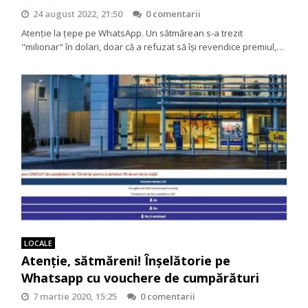
24 august 2022, 21:50
0 comentarii
Atenţie la ţepe pe WhatsApp. Un sătmărean s-a trezit
"milionar" în dolari, doar că a refuzat să îşi revendice premiul,…
LOCALE
Atenție, sătmăreni! Înșelătorie pe
Whatsapp cu vouchere de cumpărături
7 martie 2020, 15:25
0 comentarii