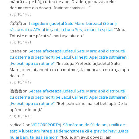
mâncă c… pe băț, curtea de apel Oradea, pe baza acelor
documente din dosarul înaintat comisiei,…
”
aug. 10, 14:36
🤔🤔🤔
on
Tragedie în județul Satu Mare: bărbatul (36 ani)
răsturnat cu ATV-ul în șanț, la Luna Șes, a murit la spital
: “
Mno.
Totuși e mare păcat să mori așa aiurea.
”
aug. 10, 14:21
Csaba
on
Seceta afectează județul Satu Mare: apă distribuită
cu cisterna și pești morți pe Lacul Călinești. Apel către sătmăreni:
„Folosiți apa cu rațiune”
: “
Instituția Prefectului Județul Satu
Mare , imediat anunta ca nu mai merg la munca sa nu traga apa
de la…
”
aug. 10, 14:19
🤔🤔🤔
on
Seceta afectează județul Satu Mare: apă distribuită
cu cisterna și pești morți pe Lacul Călinești. Apel către sătmăreni:
„Folosiți apa cu rațiune”
: “
Beți palincă nu mai tot beți apă. De la
apă nu te îmbeți.
”
aug. 10, 14:16
radical2
on
VIDEOREPORTAJ. Sătmărean de 91 de ani, umilit de
stat. A luptat ani întregi să demonstreze că e grav bolnav: „Dacă
nu ai bani, te lasă să mori”
: “
ticule. am avut dovezi , am