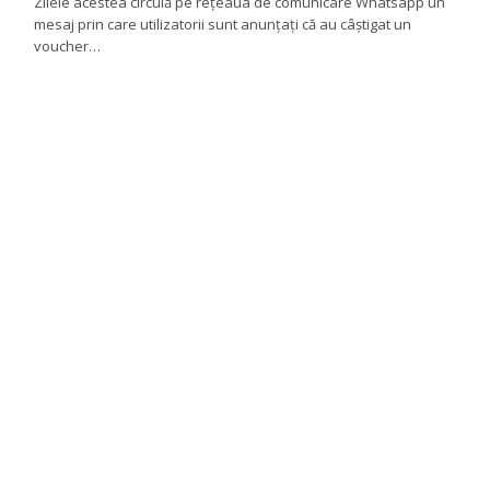
Zilele acestea circulă pe reţeaua de comunicare Whatsapp un
mesaj prin care utilizatorii sunt anunţaţi că au câştigat un
voucher…