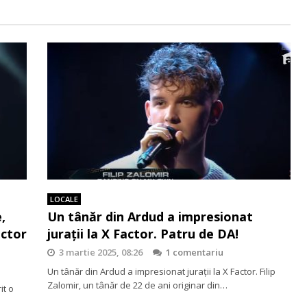
LOCALE
,
Un tânăr din Ardud a impresionat
actor
jurații la X Factor. Patru de DA!
3 martie 2025, 08:26
1 comentariu
Un tânăr din Ardud a impresionat jurații la X Factor. Filip
Zalomir, un tânăr de 22 de ani originar din…
it o