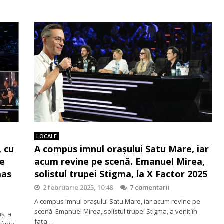
LOCALE
, cu
A compus imnul orașului Satu Mare, iar
re
acum revine pe scenă. Emanuel Mirea,
mas
solistul trupei Stigma, la X Factor 2025
2 februarie 2025, 10:48
7 comentarii
A compus imnul orașului Satu Mare, iar acum revine pe
scenă. Emanuel Mirea, solistul trupei Stigma, a venit în
aș, a
fața…
mânia.