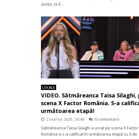
astăzi, la X…
LOCALE
VIDEO. Sătmăreanca Taisa Silaghi,
scena X Factor România. S-a califica
următoarea etapă!
2 martie 2025, 20:46
0 comentarii
Sătmăreanca Taisa Silaghi a urcat pe scena X Factor
România și s-a calificat în următoarea etapă cu 3 de