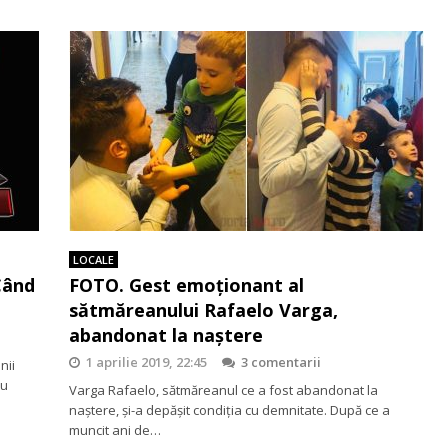
LOCALE
Când
FOTO. Gest emoționant al
sătmăreanului Rafaelo Varga,
abandonat la naștere
1 aprilie 2019, 22:45
3 comentarii
nii
tu
Varga Rafaelo, sătmăreanul ce a fost abandonat la
naștere, și-a depășit condiția cu demnitate. După ce a
muncit ani de…