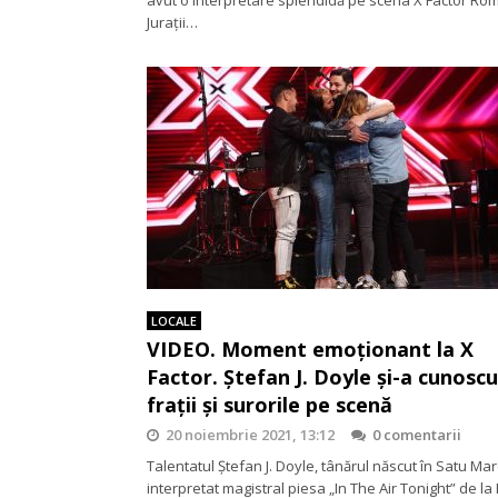
Jurații…
LOCALE
VIDEO. Moment emoționant la X
Factor. Ștefan J. Doyle și-a cunosc
frații și surorile pe scenă
20 noiembrie 2021, 13:12
0 comentarii
Talentatul Ștefan J. Doyle, tânărul născut în Satu Mar
interpretat magistral piesa „In The Air Tonight” de la