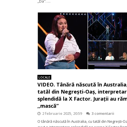
,,Da''. …
LOCALE
VIDEO. Tânără născută în Australia
tatăl din Negrești-Oaș, interpreta
splendidă la X Factor. Jurații au ră
,,mască”
2 februarie 2025, 20:59
3 comentarii
O tânără născută în Australia, cu tatăl din Negrești-O
avut o interpretare splendidă pe scena X Factor Ro