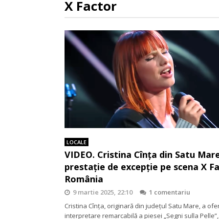
X Factor
LOCALE
VIDEO. Cristina Cînța din Satu Mare
prestație de excepție pe scena X F
România
9 martie 2025, 22:10
1 comentariu
Cristina Cînța, originară din județul Satu Mare, a ofer
interpretare remarcabilă a piesei „Segni sulla Pelle”,