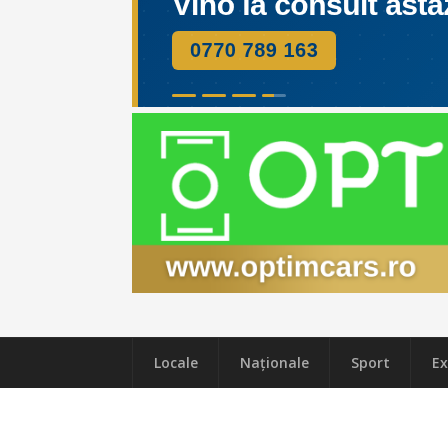
Locale
Naţionale
Sport
Ex