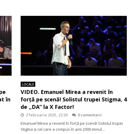
LOCALE
 pe
VIDEO. Emanuel Mirea a revenit în
t în
forță pe scenă! Solistul trupei Stigma, 4
de ,,DA” la X Factor!
2 februarie 2025, 22:26
0 comentarii
Emanuel Mirea a revenit în forță pe scenă! Solistul trupei
Stigma și cel care a compus în anii 2000 imnul…