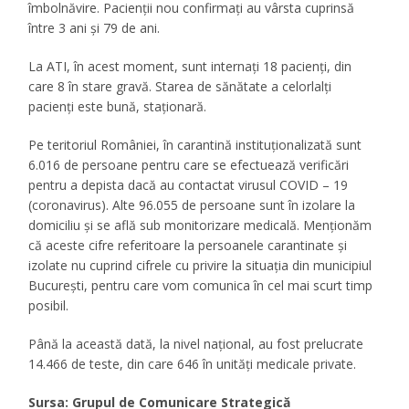
îmbolnăvire. Pacienții nou confirmați au vârsta cuprinsă
între 3 ani și 79 de ani.
La ATI, în acest moment, sunt internați 18 pacienți, din
care 8 în stare gravă. Starea de sănătate a celorlalți
pacienți este bună, staționară.
Pe teritoriul României, în carantină instituționalizată sunt
6.016 de persoane pentru care se efectuează verificări
pentru a depista dacă au contactat virusul COVID – 19
(coronavirus). Alte 96.055 de persoane sunt în izolare la
domiciliu și se află sub monitorizare medicală. Menționăm
că aceste cifre referitoare la persoanele carantinate și
izolate nu cuprind cifrele cu privire la situația din municipiul
București, pentru care vom comunica în cel mai scurt timp
posibil.
Până la această dată, la nivel național, au fost prelucrate
14.466 de teste, din care 646 în unități medicale private.
Sursa: Grupul de Comunicare Strategică