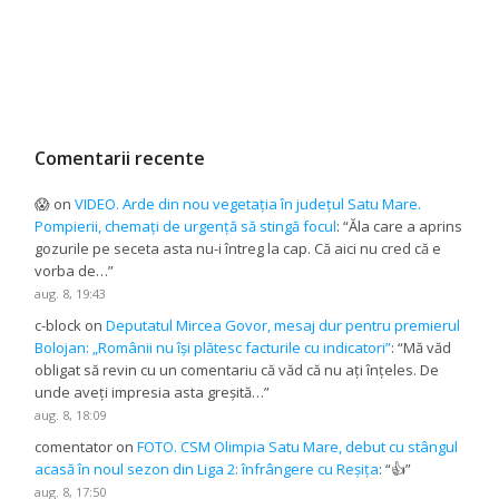
Comentarii recente
😱
on
VIDEO. Arde din nou vegetația în județul Satu Mare.
Pompierii, chemați de urgență să stingă focul
: “
Ăla care a aprins
gozurile pe seceta asta nu-i întreg la cap. Că aici nu cred că e
vorba de…
”
aug. 8, 19:43
c-block
on
Deputatul Mircea Govor, mesaj dur pentru premierul
Bolojan: „Românii nu își plătesc facturile cu indicatori”
: “
Mă văd
obligat să revin cu un comentariu că văd că nu ați înțeles. De
unde aveți impresia asta greșită…
”
aug. 8, 18:09
comentator
on
FOTO. CSM Olimpia Satu Mare, debut cu stângul
acasă în noul sezon din Liga 2: înfrângere cu Reșița
: “
👍
”
aug. 8, 17:50