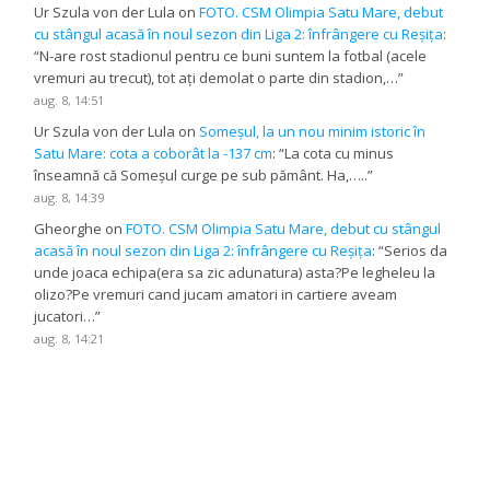
Ur Szula von der Lula
on
FOTO. CSM Olimpia Satu Mare, debut
cu stângul acasă în noul sezon din Liga 2: înfrângere cu Reșița
:
“
N-are rost stadionul pentru ce buni suntem la fotbal (acele
vremuri au trecut), tot ați demolat o parte din stadion,…
”
aug. 8, 14:51
Ur Szula von der Lula
on
Someșul, la un nou minim istoric în
Satu Mare: cota a coborât la -137 cm
: “
La cota cu minus
înseamnă că Someșul curge pe sub pământ. Ha,…..
”
aug. 8, 14:39
Gheorghe
on
FOTO. CSM Olimpia Satu Mare, debut cu stângul
acasă în noul sezon din Liga 2: înfrângere cu Reșița
: “
Serios da
unde joaca echipa(era sa zic adunatura) asta?Pe legheleu la
olizo?Pe vremuri cand jucam amatori in cartiere aveam
jucatori…
”
aug. 8, 14:21