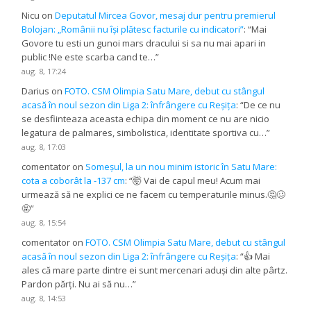
Nicu
on
Deputatul Mircea Govor, mesaj dur pentru premierul
Bolojan: „Românii nu își plătesc facturile cu indicatori”
: “
Mai
Govore tu esti un gunoi mars dracului si sa nu mai apari in
public !Ne este scarba cand te…
”
aug. 8, 17:24
Darius
on
FOTO. CSM Olimpia Satu Mare, debut cu stângul
acasă în noul sezon din Liga 2: înfrângere cu Reșița
: “
De ce nu
se desfiinteaza aceasta echipa din moment ce nu are nicio
legatura de palmares, simbolistica, identitate sportiva cu…
”
aug. 8, 17:03
comentator
on
Someșul, la un nou minim istoric în Satu Mare:
cota a coborât la -137 cm
: “
🤯 Vai de capul meu! Acum mai
urmează să ne explici ce ne facem cu temperaturile minus.🤔🥴
🤬
”
aug. 8, 15:54
comentator
on
FOTO. CSM Olimpia Satu Mare, debut cu stângul
acasă în noul sezon din Liga 2: înfrângere cu Reșița
: “
👍 Mai
ales că mare parte dintre ei sunt mercenari aduși din alte pârtz.
Pardon părți. Nu ai să nu…
”
aug. 8, 14:53