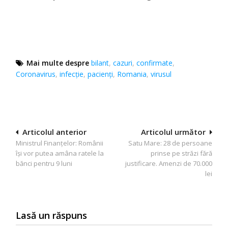
Mai multe despre
bilant
,
cazuri
,
confirmate
,
Coronavirus
,
infecție
,
pacienţi
,
Romania
,
virusul
Navigare
Articolul anterior
Articolul următor
Ministrul Finanțelor: Românii
Satu Mare: 28 de persoane
în
își vor putea amâna ratele la
prinse pe străzi fără
articole
bănci pentru 9 luni
justificare. Amenzi de 70.000
lei
Lasă un răspuns