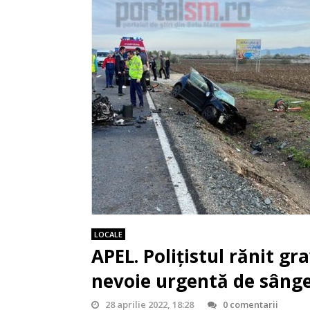
LOCALE
APEL. Polițistul rănit gr
nevoie urgentă de sâng
28 aprilie 2022, 18:28
0 comentarii