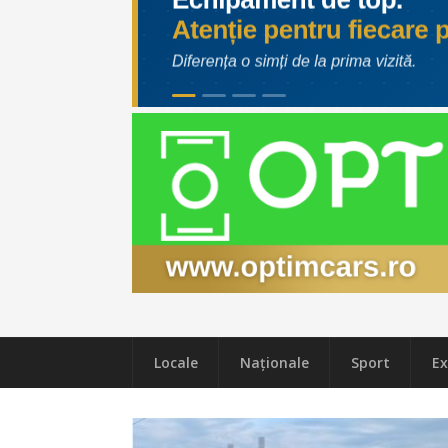
Locale
Naţionale
Sport
Ex