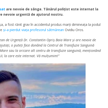
sat
are nevoie de sânge. Tânărul polițist este internat la
re nevoie urgentă de ajutorul nostru.
așa, a fost rănit grav în accidentul produs marți dimineața la podul
re
și-a pierdut viața profesorul sătmărean
Ovidiu Oros.
țean de Urgență Dr. Constantin Opriș Baia Mare și are nevoie de
 ajutați, o puteți face donând la Centrul de Transfuzie Sanguină
Mare sau la oricare alt centru de transfuzie sanguină, menționând
L la care este internat. Vă mulțumim!”