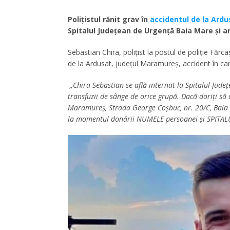
Polițistul rănit grav în
accidentul de la Ardu
Spitalul Județean de Urgență Baia Mare și a
Sebastian Chira, polițist la postul de poliție Fărc
de la Ardusat, județul Maramureș, accident în ca
„Chira Sebastian se află internat la Spitalul Jude
transfuzii de sânge de orice grupă. Dacă doriți să
Maramureș, Strada George Coșbuc, nr. 20/C, Baia 
la momentul donării NUMELE persoanei și SPITALU