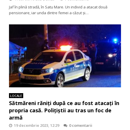
Jaf în plină stradă, în Satu Mare. Un individ a atacat două
pensionare, iar unda dintre femei a căzut și…
LOCALE
Sătmăreni răniți după ce au fost atacați în
propria casă. Polițiștii au tras un foc de
armă
19 decembrie 2023, 12:29
0 comentarii