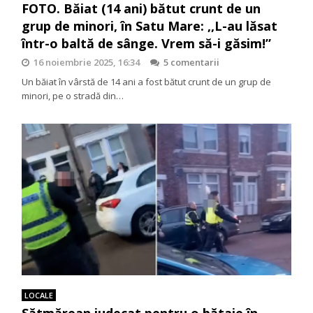
FOTO. Băiat (14 ani) bătut crunt de un
grup de minori, în Satu Mare: ,,L-au lăsat
într-o baltă de sânge. Vrem să-i găsim!”
16 noiembrie 2025, 16:34
5 comentarii
Un băiat în vârstă de 14 ani a fost bătut crunt de un grup de
minori, pe o stradă din…
LOCALE
Sătmărean judecat pentru o bătaie în