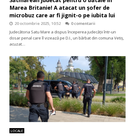
Marea Britanie! A atacat un șofer de
microbuz care ar fi jignit-o pe iubita lui
20 octombrie 2025, 10:52
0 comentarii
Judecătoria Satu Mare a dispus începerea judecății într-un
dosar penal care îl vizează pe D.I., un bărbat din comuna Vetiș,
acuzat…
LOCALE