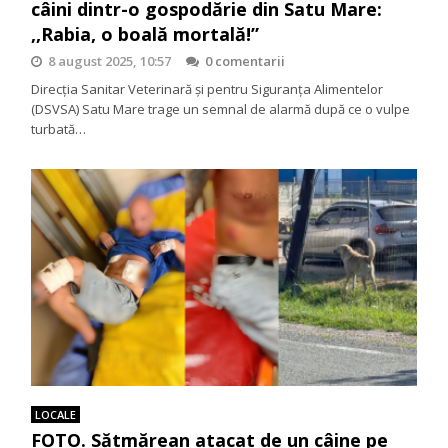
câini dintr-o gospodărie din Satu Mare:
,,Rabia, o boală mortală!”
8 august 2025, 10:57
0 comentarii
Direcția Sanitar Veterinară și pentru Siguranța Alimentelor
(DSVSA) Satu Mare trage un semnal de alarmă după ce o vulpe
turbată…
LOCALE
FOTO. Sătmărean atacat de un câine pe