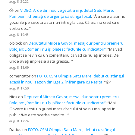
aug. 8, 20:22
😱
on
VIDEO. Arde din nou vegetația în județul Satu Mare.
Pompierii, chemați de urgență să stingă focul
: “
Ăla care a aprins
gozurile pe seceta asta nu-i întreg la cap. Că aici nu cred că e
vorba de…
”
aug. 8, 19:43
c-block
on
Deputatul Mircea Govor, mesaj dur pentru premierul
Bolojan: „Românii nu își plătesc facturile cu indicatori”
: “
Mă văd
obligat să revin cu un comentariu că văd că nu ați înțeles. De
unde aveți impresia asta greșită…
”
aug. 8, 18:09
comentator
on
FOTO. CSM Olimpia Satu Mare, debut cu stângul
acasă în noul sezon din Liga 2: înfrângere cu Reșița
: “
👍
”
aug. 8, 17:50
Nicu
on
Deputatul Mircea Govor, mesaj dur pentru premierul
Bolojan: „Românii nu își plătesc facturile cu indicatori”
: “
Mai
Govore tu esti un gunoi mars dracului si sa nu mai apari in
public !Ne este scarba cand te…
”
aug. 8, 17:24
Darius
on
FOTO. CSM Olimpia Satu Mare, debut cu stângul