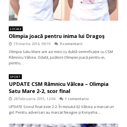
LOCALE
Olimpia joacă pentru inima lui Dragoș
19 martie 2016, 09:19
0 comentarii
Olimpia Satu Mare are azi meci cu dublă semnificație cu CSM
Râmnicu Vâlcea. Odată, jucătorii Olimpiei joacă pentru ei,
pentru…
SPORT
UPDATE CSM Râmnicu Vâlcea – Olimpia
Satu Mare 2-2, scor final
28 februarie 2015, 12:04
1 comentariu
UPDATE Scorul final este 2-2. În minutul 62 Vâlcea a marcat un
gol. Pentru adversari au marcat Neagoe și Konyeha.…