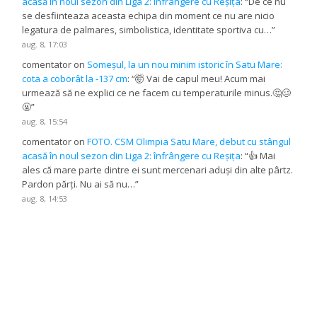
acasă în noul sezon din Liga 2: înfrângere cu Reșița
: “
De ce nu
se desfiinteaza aceasta echipa din moment ce nu are nicio
legatura de palmares, simbolistica, identitate sportiva cu…
”
aug. 8, 17:03
comentator
on
Someșul, la un nou minim istoric în Satu Mare:
cota a coborât la -137 cm
: “
🤯 Vai de capul meu! Acum mai
urmează să ne explici ce ne facem cu temperaturile minus.🤔🥴
🤬
”
aug. 8, 15:54
comentator
on
FOTO. CSM Olimpia Satu Mare, debut cu stângul
acasă în noul sezon din Liga 2: înfrângere cu Reșița
: “
👍 Mai
ales că mare parte dintre ei sunt mercenari aduși din alte pârtz.
Pardon părți. Nu ai să nu…
”
aug. 8, 14:53