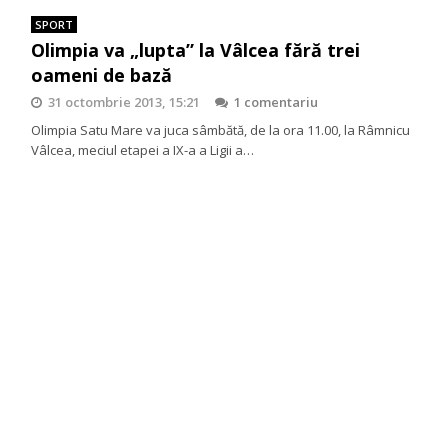
SPORT
Olimpia va „lupta” la Vâlcea fără trei
oameni de bază
31 octombrie 2013, 15:21
1 comentariu
Olimpia Satu Mare va juca sâmbătă, de la ora 11.00, la Râmnicu
Vâlcea, meciul etapei a IX-a a Ligii a…