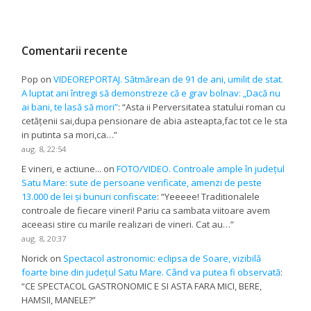
Comentarii recente
Pop
on
VIDEOREPORTAJ. Sătmărean de 91 de ani, umilit de stat.
A luptat ani întregi să demonstreze că e grav bolnav: „Dacă nu
ai bani, te lasă să mori”
: “
Asta ii Perversitatea statului roman cu
cetățenii sai,dupa pensionare de abia asteapta,fac tot ce le sta
in putinta sa mori,ca…
”
aug. 8, 22:54
E vineri, e actiune...
on
FOTO/VIDEO. Controale ample în județul
Satu Mare: sute de persoane verificate, amenzi de peste
13.000 de lei și bunuri confiscate
: “
Yeeeee! Traditionalele
controale de fiecare vineri! Pariu ca sambata viitoare avem
aceeasi stire cu marile realizari de vineri. Cat au…
”
aug. 8, 20:37
Norick
on
Spectacol astronomic: eclipsa de Soare, vizibilă
foarte bine din județul Satu Mare. Când va putea fi observată
:
“
CE SPECTACOL GASTRONOMIC E SI ASTA FARA MICI, BERE,
HAMSII, MANELE?
”