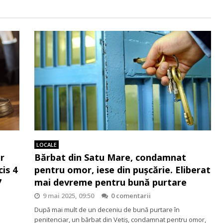
LOCALE
ar
Bărbat din Satu Mare, condamnat
cis 4
pentru omor, iese din pușcărie. Eliberat
7
mai devreme pentru bună purtare
9 mai 2025, 09:50
0 comentarii
După mai mult de un deceniu de bună purtare în
penitenciar, un bărbat din Vetiș, condamnat pentru omor,