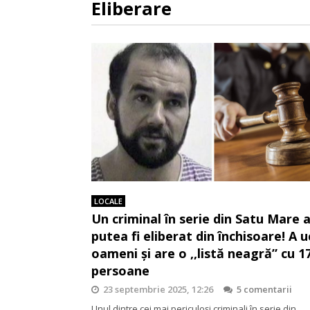
Eliberare
LOCALE
Un criminal în serie din Satu Mare 
putea fi eliberat din închisoare! A u
oameni și are o ,,listă neagră” cu 1
persoane
23 septembrie 2025, 12:26
5 comentarii
Unul dintre cei mai periculoși criminali în serie din