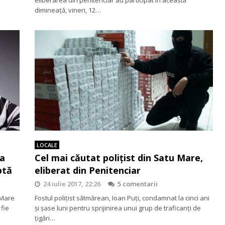
dimineață, vineri, 12…
LOCALE
La
Cel mai căutat poliţist din Satu Mare,
ptă
eliberat din Penitenciar
24 iulie 2017, 22:26
5 comentarii
 Mare
Fostul poliţist sătmărean, Ioan Puţi, condamnat la cinci ani
 fie
şi şase luni pentru sprijinirea unui grup de traficanţi de
ţigări…