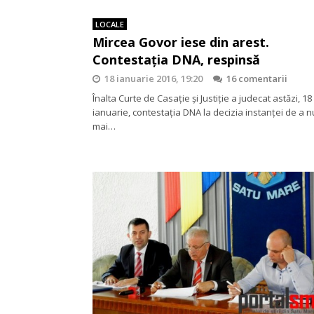
LOCALE
Mircea Govor iese din arest.
Contestația DNA, respinsă
18 ianuarie 2016, 19:20
16 comentarii
Înalta Curte de Casație și Justiție a judecat astăzi, 18
ianuarie, contestația DNA la decizia instanței de a n
mai…