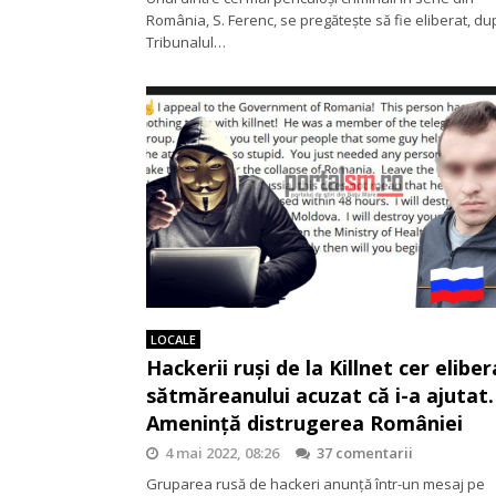
România, S. Ferenc, se pregătește să fie eliberat, du
Tribunalul…
LOCALE
Hackerii ruși de la Killnet cer elibe
sătmăreanului acuzat că i-a ajutat.
Amenință distrugerea României
4 mai 2022, 08:26
37 comentarii
Gruparea rusă de hackeri anunță într-un mesaj pe