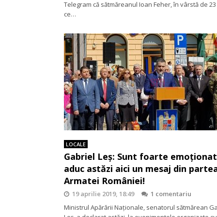
Telegram că sătmăreanul Ioan Feher, în vârstă de 23
ce…
LOCALE
Gabriel Leş: Sunt foarte emoţionat
aduc astăzi aici un mesaj din parte
Armatei României!
19 aprilie 2019, 18:49
1 comentariu
Ministrul Apărării Naţionale, senatorul sătmărean Ga
Leş, a declarat astăzi, la evenimentele organizate cu