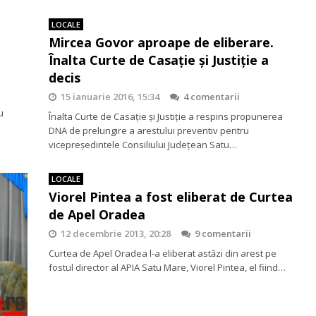
LOCALE
Mircea Govor aproape de eliberare.
Înalta Curte de Casație și Justiție a
decis
15 ianuarie 2016, 15:34
4 comentarii
u
Înalta Curte de Casație și Justiție a respins propunerea
DNA de prelungire a arestului preventiv pentru
vicepreședintele Consiliului Județean Satu…
LOCALE
Viorel Pintea a fost eliberat de Curtea
de Apel Oradea
12 decembrie 2013, 20:28
9 comentarii
Curtea de Apel Oradea l-a eliberat astăzi din arest pe
fostul director al APIA Satu Mare, Viorel Pintea, el fiind…