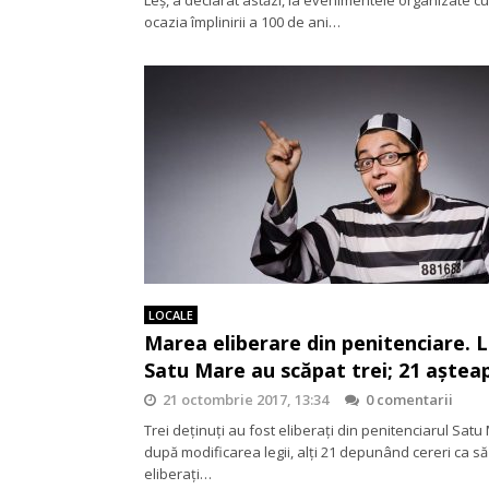
ocazia împlinirii a 100 de ani…
LOCALE
Marea eliberare din penitenciare. 
Satu Mare au scăpat trei; 21 aștea
21 octombrie 2017, 13:34
0 comentarii
Trei deţinuţi au fost eliberaţi din penitenciarul Satu
după modificarea legii, alţi 21 depunând cereri ca să
eliberaţi…