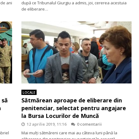
 de ani
după ce Tribunalul Giurgiu a admis, joi, cererea acestuia
de eliberare…
LOCALE
 să
Sătmărean aproape de eliberare din
a
penitenciar, selectat pentru angajare
la Bursa Locurilor de Muncă
12 aprilie 2019, 11:16
0 comentarii
briel
Mai mulți sătmăreni care mai au câteva luni până la
eliberarea din penitenciar au participat în această