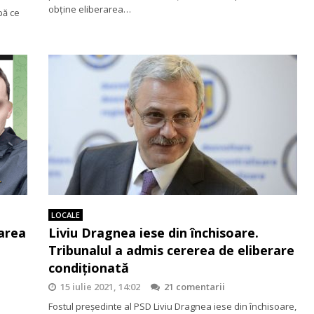
obține eliberarea…
pă ce
LOCALE
rarea
Liviu Dragnea iese din închisoare.
Tribunalul a admis cererea de eliberare
condiționată
15 iulie 2021, 14:02
21 comentarii
Fostul președinte al PSD Liviu Dragnea iese din închisoare,