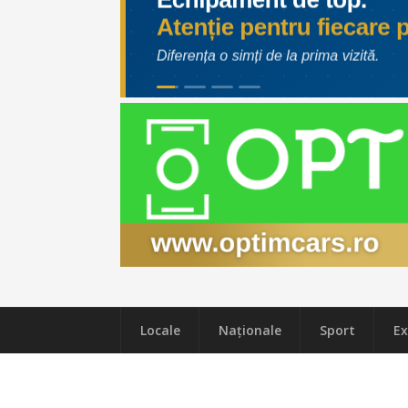
Locale
Naţionale
Sport
Ex