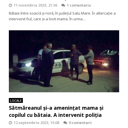
11 noiembrie 2023, 21:36
1 comentariu
Bătaie între soacră și noră, în județul Satu Mare. În altercație a
intervenit fiul, care și-a lovit mama. În urma…
LOCALE
Sătmăreanul și-a amenințat mama și
copilul cu bătaia. A intervenit poliția
12 septembrie 2023, 15:08
0 comentarii