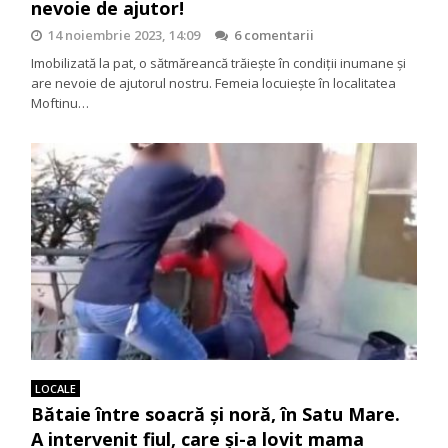
nevoie de ajutor!
14 noiembrie 2023, 14:09
6 comentarii
Imobilizată la pat, o sătmăreancă trăiește în condiții inumane și
are nevoie de ajutorul nostru. Femeia locuiește în localitatea
Moftinu…
LOCALE
Bătaie între soacră și noră, în Satu Mare.
A intervenit fiul, care și-a lovit mama