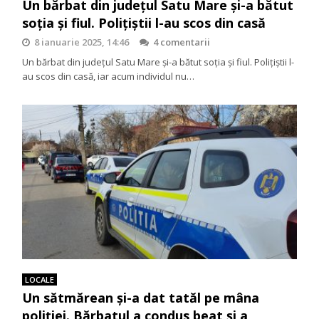
Un bărbat din județul Satu Mare și-a bătut
soția și fiul. Polițiștii l-au scos din casă
8 ianuarie 2025, 14:46
4 comentarii
Un bărbat din județul Satu Mare și-a bătut soția și fiul. Polițiștii l-
au scos din casă, iar acum individul nu…
LOCALE
Un sătmărean și-a dat tatăl pe mâna
poliției. Bărbatul a condus beat și a