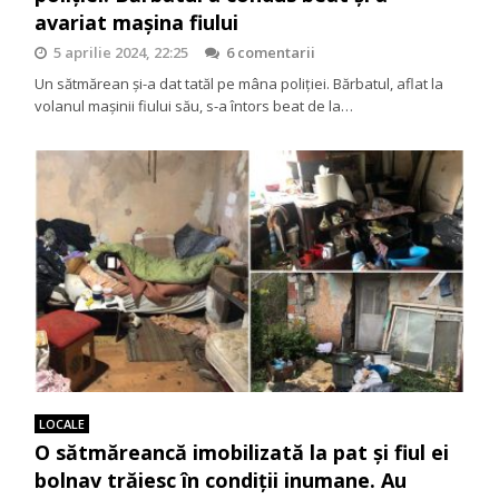
avariat mașina fiului
5 aprilie 2024, 22:25
6 comentarii
Un sătmărean și-a dat tatăl pe mâna poliției. Bărbatul, aflat la
volanul mașinii fiului său, s-a întors beat de la…
LOCALE
O sătmăreancă imobilizată la pat și fiul ei
bolnav trăiesc în condiții inumane. Au