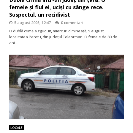
femeie și fiul ei, uciși cu sânge rece.
Suspectul, un recidivist
5 august 2025, 12:47
0 comentarii
O dublă crimă a zguduit, miercuri dimineață, 5 august,
localitatea Peretu, din județul Teleorman. O femeie de 80 de
ani…
LOCALE