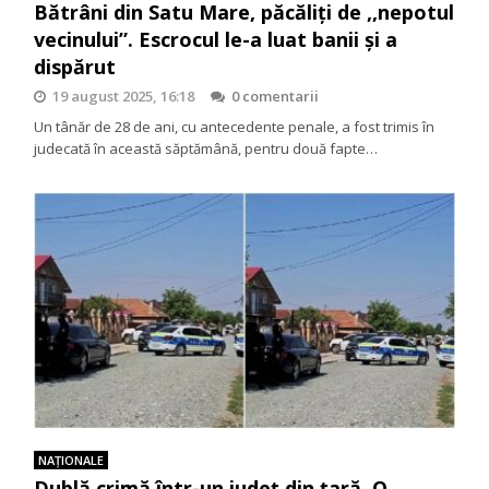
Bătrâni din Satu Mare, păcăliți de ,,nepotul
vecinului”. Escrocul le-a luat banii și a
dispărut
19 august 2025, 16:18
0 comentarii
Un tânăr de 28 de ani, cu antecedente penale, a fost trimis în
judecată în această săptămână, pentru două fapte…
NAŢIONALE
Dublă crimă într-un județ din țară. O