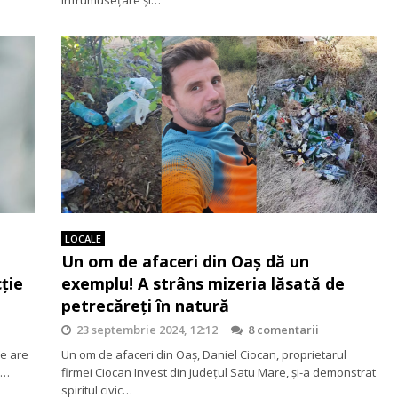
LOCALE
Un om de afaceri din Oaș dă un
cție
exemplu! A strâns mizeria lăsată de
petrecăreți în natură
23 septembrie 2024, 12:12
8 comentarii
re are
Un om de afaceri din Oaș, Daniel Ciocan, proprietarul
e…
firmei Ciocan Invest din județul Satu Mare, și-a demonstrat
spiritul civic…