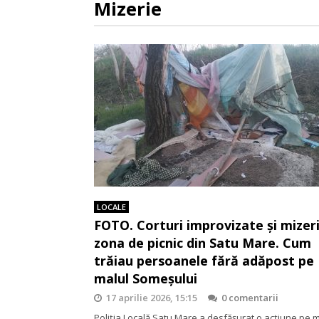
Mizerie
LOCALE
FOTO. Corturi improvizate și mizeri
zona de picnic din Satu Mare. Cum
trăiau persoanele fără adăpost pe
malul Someșului
17 aprilie 2026, 15:15
0 comentarii
Poliția Locală Satu Mare a desfășurat o acțiune pe m