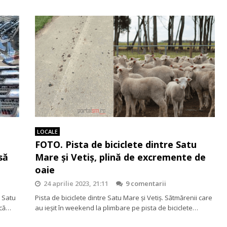
LOCALE
FOTO. Pista de biciclete dintre Satu
să
Mare şi Vetiş, plină de excremente de
oaie
24 aprilie 2023, 21:11
9 comentarii
l Satu
Pista de biciclete dintre Satu Mare şi Vetiş. Sătmărenii care
ncă…
au ieşit în weekend la plimbare pe pista de biciclete…