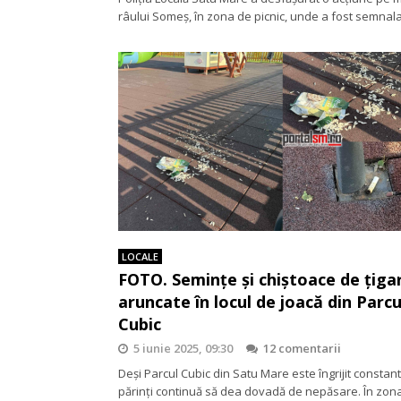
râului Someș, în zona de picnic, unde a fost semnal
LOCALE
FOTO. Semințe și chiștoace de țiga
aruncate în locul de joacă din Parcu
Cubic
5 iunie 2025, 09:30
12 comentarii
Deși Parcul Cubic din Satu Mare este îngrijit constant,
părinți continuă să dea dovadă de nepăsare. În zon