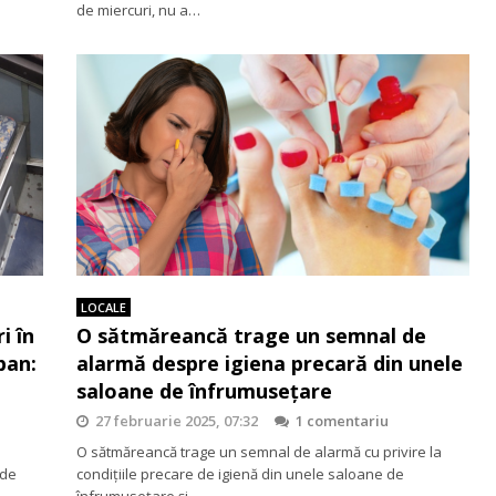
de miercuri, nu a…
LOCALE
i în
O sătmăreancă trage un semnal de
ban:
alarmă despre igiena precară din unele
saloane de înfrumusețare
27 februarie 2025, 07:32
1 comentariu
O sătmăreancă trage un semnal de alarmă cu privire la
 de
condițiile precare de igienă din unele saloane de
înfrumusețare și…