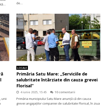
de…
ată…
LOCALE
ră
Primăria Satu Mare: „Serviciile de
l
salubritate întârziate din cauza grevei
Florisal”
4 iunie 2025, 15:45
10 comentarii
 unii
Primăria municipiului Satu Mare anunță că din cauza
a
grevei angajaților companiei de salubritate Florisal, în ziua