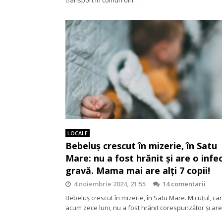
LOCALE
Bebeluș crescut în mizerie, în Satu
Mare: nu a fost hrănit și are o infe
gravă. Mama mai are alți 7 copii!
4 noiembrie 2024, 21:55
14 comentarii
Bebeluș crescut în mizerie, în Satu Mare. Micuțul, ca
acum zece luni, nu a fost hrănit corespunzător și ar