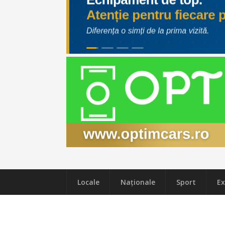
Locale
Naţionale
Sport
Ex