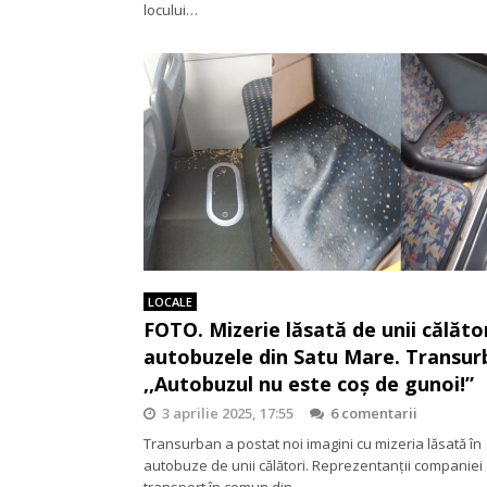
locului…
LOCALE
FOTO. Mizerie lăsată de unii călător
autobuzele din Satu Mare. Transur
,,Autobuzul nu este coș de gunoi!”
3 aprilie 2025, 17:55
6 comentarii
Transurban a postat noi imagini cu mizeria lăsată în
autobuze de unii călători. Reprezentanții companiei
transport în comun din…