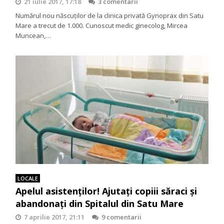
21 iulie 2017, 17:18
3 comentarii
Numărul nou născuților de la clinica privată Gynoprax din Satu
Mare a trecut de 1.000. Cunoscut medic ginecolog, Mircea
Muncean,…
LOCALE
Apelul asistenţilor! Ajutaţi copiii săraci și
abandonați din Spitalul din Satu Mare
7 aprilie 2017, 21:11
9 comentarii