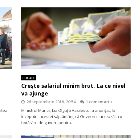
LOCALE
Crește salariul minim brut. La ce nivel
va ajunge
26 septembrie 2018, 20:54
1 comentariu
ntea
Ministrul Muncii, Lia Olguţa Vasilescu, a anunţat, la
începutul acestei săptămâni, că Guvernul lucrează la o
hotărâre de guvern pentru…