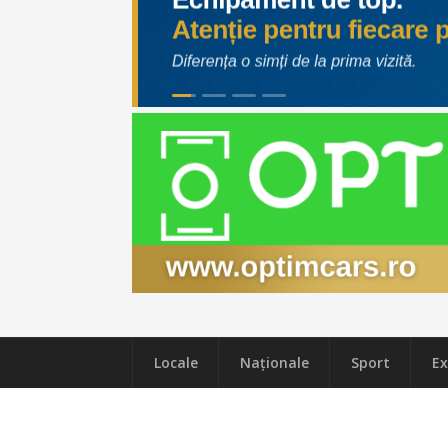
Locale
Naţionale
Sport
Ex