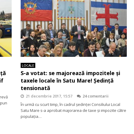
LOCALE
nță
S-a votat: se majorează impozitele și
if
taxele locale în Satu Mare! Ședință
tensionată
21 decembrie 2017, 15:57
24 comentarii
grevă
 spun
În urmă cu scurt timp, în cadrul ședinței Consiliului Local
Satu Mare s-a aprobat majorarea de taxe şi impozite către
populaţia…