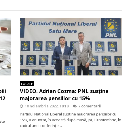
LOCALE
iii
VIDEO. Adrian Cozma: PNL susține
 12
majorarea pensiilor cu 15%
10 noiembrie 2022, 18:18
7 comentarii
Partidul Național Liberal susține majorarea pensiilor cu
15%, a anunțat, în această după-masă, joi, 10 noiembrie, în
rste
cadrul unei conferințe…