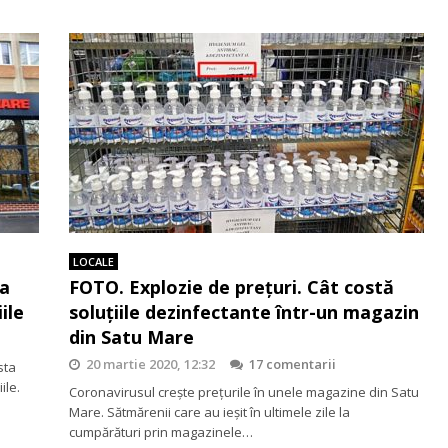
LOCALE
ta
FOTO. Explozie de prețuri. Cât costă
ile
soluțiile dezinfectante într-un magazin
din Satu Mare
20 martie 2020, 12:32
17 comentarii
sta
ile.
Coronavirusul creşte preţurile în unele magazine din Satu
Mare. Sătmărenii care au ieşit în ultimele zile la
cumpărături prin magazinele…