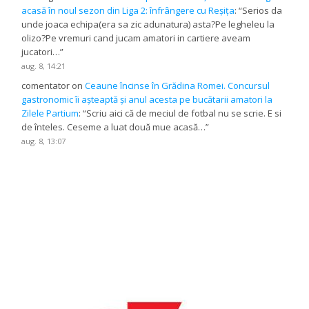
acasă în noul sezon din Liga 2: înfrângere cu Reșița
: “
Serios da
unde joaca echipa(era sa zic adunatura) asta?Pe legheleu la
olizo?Pe vremuri cand jucam amatori in cartiere aveam
jucatori…
”
aug. 8, 14:21
comentator
on
Ceaune încinse în Grădina Romei. Concursul
gastronomic îi așteaptă și anul acesta pe bucătarii amatori la
Zilele Partium
: “
Scriu aici că de meciul de fotbal nu se scrie. E si
de înteles. Ceseme a luat două mue acasă…
”
aug. 8, 13:07