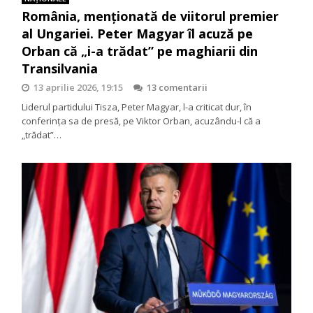
România, menționată de viitorul premier
al Ungariei. Peter Magyar îl acuză pe
Orban că „i-a trădat” pe maghiarii din
Transilvania
13 aprilie 2026, 19:15
13 comentarii
Liderul partidului Tisza, Peter Magyar, l-a criticat dur, în
conferința sa de presă, pe Viktor Orban, acuzându-l că a
„trădat”…