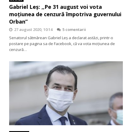
Gabriel Leș: ,,Pe 31 august voi vota
moțiunea de cenzură împotriva guvernului
Orban”
27 august 2020, 10:14
5 comentarii
Senatorul sătmărean Gabriel Leș a declarat astăzi, printr-o
postare pe pagina sa de Facebook, că va vota moțiunea de
cenzură…