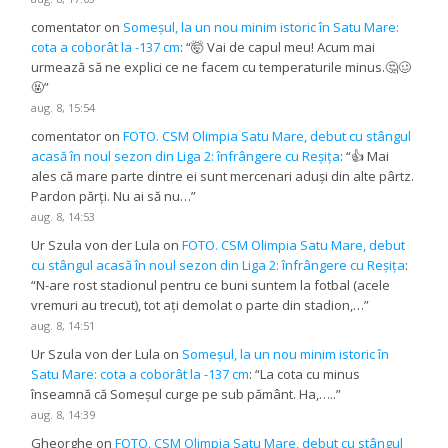
comentator
on
Someșul, la un nou minim istoric în Satu Mare:
cota a coborât la -137 cm
: “
🤯 Vai de capul meu! Acum mai
urmează să ne explici ce ne facem cu temperaturile minus.🤔🥴
🤬
”
aug. 8, 15:54
comentator
on
FOTO. CSM Olimpia Satu Mare, debut cu stângul
acasă în noul sezon din Liga 2: înfrângere cu Reșița
: “
👍 Mai
ales că mare parte dintre ei sunt mercenari aduși din alte pârtz.
Pardon părți. Nu ai să nu…
”
aug. 8, 14:53
Ur Szula von der Lula
on
FOTO. CSM Olimpia Satu Mare, debut
cu stângul acasă în noul sezon din Liga 2: înfrângere cu Reșița
:
“
N-are rost stadionul pentru ce buni suntem la fotbal (acele
vremuri au trecut), tot ați demolat o parte din stadion,…
”
aug. 8, 14:51
Ur Szula von der Lula
on
Someșul, la un nou minim istoric în
Satu Mare: cota a coborât la -137 cm
: “
La cota cu minus
înseamnă că Someșul curge pe sub pământ. Ha,…..
”
aug. 8, 14:39
Gheorghe
on
FOTO. CSM Olimpia Satu Mare, debut cu stângul