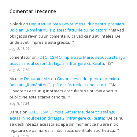
Comentarii recente
c-block
on
Deputatul Mircea Govor, mesaj dur pentru premierul
Bolojan: „Românii nu își plătesc facturile cu indicatori”
: “
Mă văd
obligat să revin cu un comentariu că văd că nu ați înțeles. De
unde aveți impresia asta greșită…
”
aug. 8, 18:09
comentator
on
FOTO. CSM Olimpia Satu Mare, debut cu stângul
acasă în noul sezon din Liga 2: înfrângere cu Reșița
: “
👍
”
aug. 8, 17:50
Nicu
on
Deputatul Mircea Govor, mesaj dur pentru premierul
Bolojan: „Românii nu își plătesc facturile cu indicatori”
: “
Mai
Govore tu esti un gunoi mars dracului si sa nu mai apari in
public !Ne este scarba cand te…
”
aug. 8, 17:24
Darius
on
FOTO. CSM Olimpia Satu Mare, debut cu stângul
acasă în noul sezon din Liga 2: înfrângere cu Reșița
: “
De ce nu
se desfiinteaza aceasta echipa din moment ce nu are nicio
legatura de palmares, simbolistica, identitate sportiva cu…
”
aug. 8, 17:03