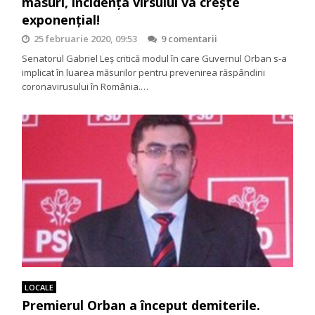
măsuri, incidența virsului va crește
exponențial!
25 februarie 2020, 09:53
9 comentarii
Senatorul Gabriel Leş critică modul în care Guvernul Orban s-a
implicat în luarea măsurilor pentru prevenirea răspândirii
coronavirusului în România.…
LOCALE
Premierul Orban a început demiterile.