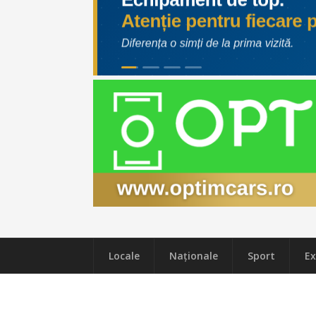
Locale
Naţionale
Sport
Ex