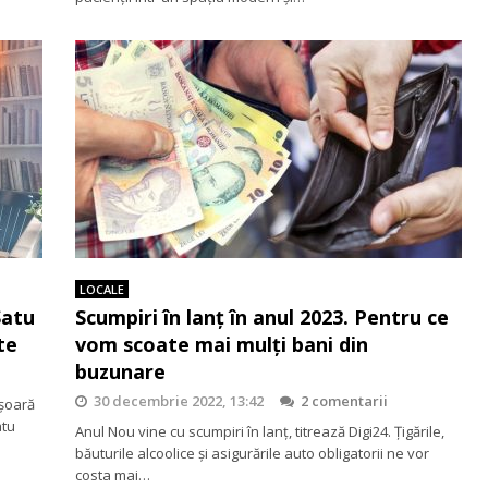
LOCALE
Satu
Scumpiri în lanț în anul 2023. Pentru ce
te
vom scoate mai mulți bani din
buzunare
30 decembrie 2022, 13:42
2 comentarii
șoară
atu
Anul Nou vine cu scumpiri în lanț, titrează Digi24. Țigările,
băuturile alcoolice și asigurările auto obligatorii ne vor
costa mai…