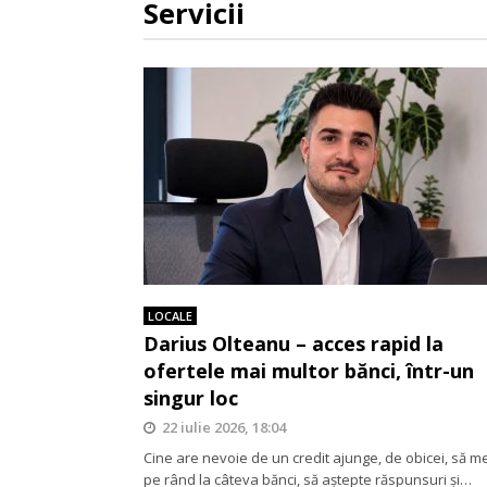
Servicii
LOCALE
Darius Olteanu – acces rapid la
ofertele mai multor bănci, într-un
singur loc
22 iulie 2026, 18:04
Cine are nevoie de un credit ajunge, de obicei, să m
pe rând la câteva bănci, să aștepte răspunsuri și…