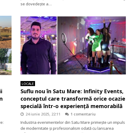
se dovedește a…
LOCALE
i
Suflu nou în Satu Mare: Infinity Events,
n
conceptul care transformă orice ocazie
specială într-o experiență memorabilă
24 iunie 2025, 22:11
1 comentariu
re:
Industria evenimentelor din Satu Mare primește un impuls
de modernitate și profesionalism odată cu lansarea