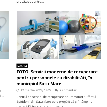
pregătesc pentru…
LOCALE
FOTO. Servicii moderne de recuperare
pentru persoanele cu dizabilități, în
municipiul Satu Mare
12 martie 2024, 14:22
2 comentarii
u
ii…
Centrul de servicii de recuperare neuromotorii ”Sfântul
Spiridon" din Satu Mare este pregătit să-și întâmpine
pacienții într-un spațiu modern și…