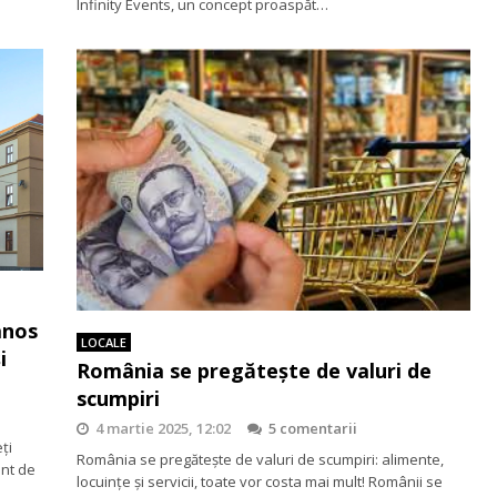
Infinity Events, un concept proaspăt…
anos
LOCALE
i
România se pregătește de valuri de
scumpiri
4 martie 2025, 12:02
5 comentarii
ți
România se pregătește de valuri de scumpiri: alimente,
ent de
locuințe și servicii, toate vor costa mai mult! Românii se