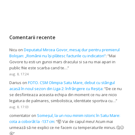
Comentarii recente
Nicu
on
Deputatul Mircea Govor, mesaj dur pentru premierul
Bolojan: „Românii nu își plătesc facturile cu indicatori”
: “
Mai
Govore tu esti un gunoi mars dracului si sa nu mai apari in
public !Ne este scarba cand te…
”
aug. 8, 17:24
Darius
on
FOTO. CSM Olimpia Satu Mare, debut cu stângul
acasă în noul sezon din Liga 2: înfrângere cu Reșița
: “
De ce nu
se desfiinteaza aceasta echipa din moment ce nu are nicio
legatura de palmares, simbolistica, identitate sportiva cu…
”
aug. 8, 17:03
comentator
on
Someșul, la un nou minim istoric în Satu Mare:
cota a coborât la -137 cm
: “
🤯 Vai de capul meu! Acum mai
urmează să ne explici ce ne facem cu temperaturile minus.🤔🥴
🤬
”