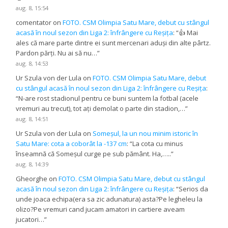
aug. 8, 15:54
comentator
on
FOTO. CSM Olimpia Satu Mare, debut cu stângul
acasă în noul sezon din Liga 2: înfrângere cu Reșița
: “
👍 Mai
ales că mare parte dintre ei sunt mercenari aduși din alte pârtz.
Pardon părți. Nu ai să nu…
”
aug. 8, 14:53
Ur Szula von der Lula
on
FOTO. CSM Olimpia Satu Mare, debut
cu stângul acasă în noul sezon din Liga 2: înfrângere cu Reșița
:
“
N-are rost stadionul pentru ce buni suntem la fotbal (acele
vremuri au trecut), tot ați demolat o parte din stadion,…
”
aug. 8, 14:51
Ur Szula von der Lula
on
Someșul, la un nou minim istoric în
Satu Mare: cota a coborât la -137 cm
: “
La cota cu minus
înseamnă că Someșul curge pe sub pământ. Ha,…..
”
aug. 8, 14:39
Gheorghe
on
FOTO. CSM Olimpia Satu Mare, debut cu stângul
acasă în noul sezon din Liga 2: înfrângere cu Reșița
: “
Serios da
unde joaca echipa(era sa zic adunatura) asta?Pe legheleu la
olizo?Pe vremuri cand jucam amatori in cartiere aveam
jucatori…
”