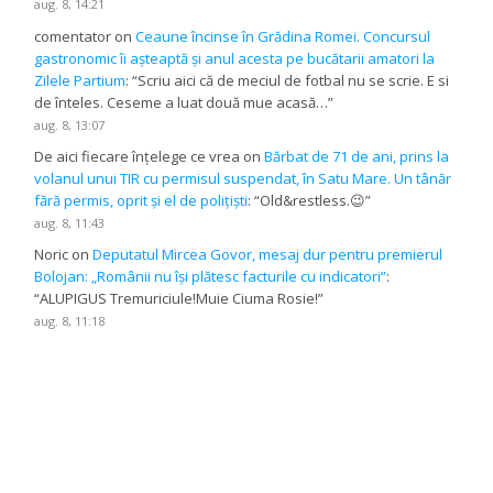
aug. 8, 14:21
comentator
on
Ceaune încinse în Grădina Romei. Concursul
gastronomic îi așteaptă și anul acesta pe bucătarii amatori la
Zilele Partium
: “
Scriu aici că de meciul de fotbal nu se scrie. E si
de înteles. Ceseme a luat două mue acasă…
”
aug. 8, 13:07
De aici fiecare înțelege ce vrea
on
Bărbat de 71 de ani, prins la
volanul unui TIR cu permisul suspendat, în Satu Mare. Un tânăr
fără permis, oprit și el de polițiști
: “
Old&restless.😉
”
aug. 8, 11:43
Noric
on
Deputatul Mircea Govor, mesaj dur pentru premierul
Bolojan: „Românii nu își plătesc facturile cu indicatori”
:
“
ALUPIGUS Tremuriciule!Muie Ciuma Rosie!
”
aug. 8, 11:18