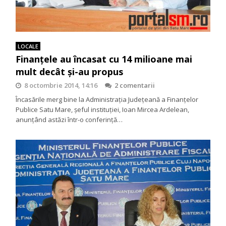
LOCALE
Finanţele au încasat cu 14 milioane mai
mult decât și-au propus
8 octombrie 2014, 14:16
2 comentarii
Încasările merg bine la Administraţia Judeţeană a Finanţelor
Publice Satu Mare, şeful instituţiei, Ioan Mircea Ardelean,
anunţând astăzi într-o conferinţă…