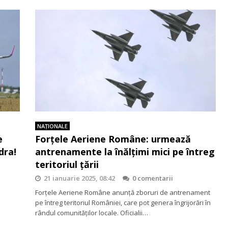
NAŢIONALE
e
Forțele Aeriene Române: urmează
dra!
antrenamente la înălţimi mici pe întreg
teritoriul țării
21 ianuarie 2025, 08:42
0 comentarii
Forţele Aeriene Române anunţă zboruri de antrenament
pe întreg teritoriul României, care pot genera îngrijorări în
rândul comunităţilor locale. Oficialii…