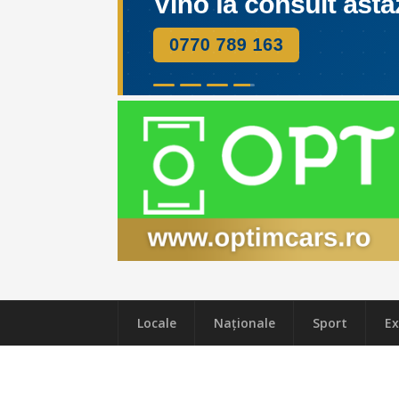
Locale
Naţionale
Sport
Ex