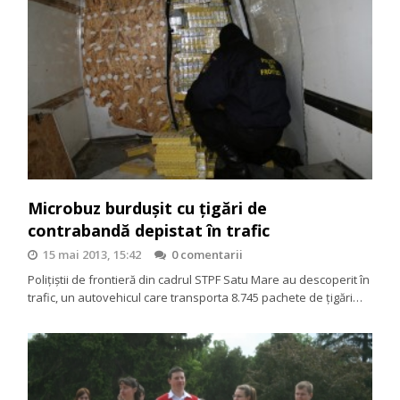
Microbuz burdușit cu țigări de
contrabandă depistat în trafic
15 mai 2013, 15:42
0 comentarii
Poliţiştii de frontieră din cadrul STPF Satu Mare au descoperit în
trafic, un autovehicul care transporta 8.745 pachete de țigări…