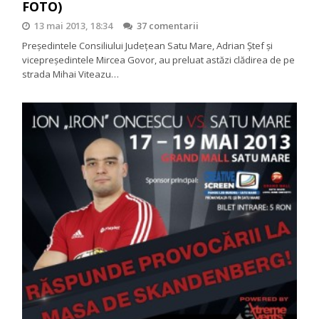
FOTO)
13 mai 2013, 18:34
37 comentarii
Președintele Consiliului Județean Satu Mare, Adrian Ștef și
vicepreședintele Mircea Govor, au preluat astăzi clădirea de pe
strada Mihai Viteazu…